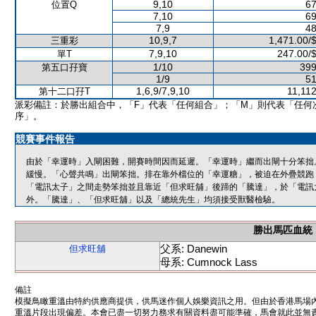
9,10
67
位置Q
7,10
69
7,9
48
10,9,7
1,471.00/
三重彩
7,9,10
247.00/
單T
1/10
399
第五口孖寶
1/9
51
1,6,9/7,9,10
11,11
第十二口孖T
派彩備註：於勝出組合中，「F」代表「任何組合」；「M」則代表「任何
序」。
競賽事件報告
由於「幸運時」入閘困難，開賽時間因而延遲。「幸運時」繼而出閘十分笨拙
緩慢。「心聲共鳴」出閘笨拙。排在靠外檔位的「幸運糖」，被迫在外疊競跑
「電訊太子」之間走勢笨拙並且靠近「但求旺舖」後蹄的「騰達」，於「電訊
外。「騰達」、「但求旺舖」以及「總統先生」均須接受獸醫檢驗。
勝出馬匹血統
父系: Danewin
但求旺舖
母系: Cumnock Lass
備註
模擬鳥瞰重溫由特約供應商提供，供馬迷作個人娛樂資訊之用。但由於香港馬場
重溫片段出現偏差。本會已盡一切努力務求有關資料盡可能準確，馬會就此並無責