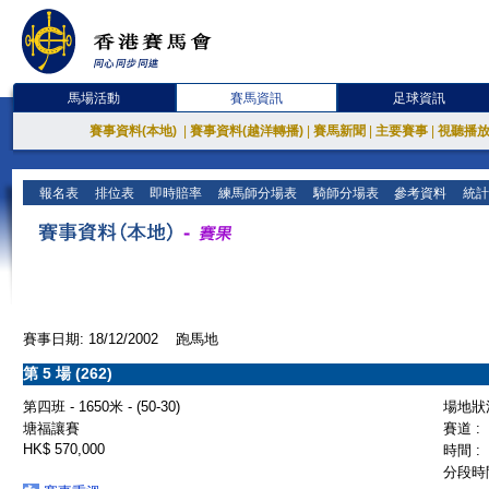
馬場活動
賽馬資訊
足球資訊
賽事資料(本地)
|
賽事資料(越洋轉播)
|
賽馬新聞
|
主要賽事
|
視聽播
報名表
排位表
即時賠率
練馬師分場表
騎師分場表
參考資料
統計
賽事日期: 18/12/2002 跑馬地
第 5 場 (262)
第四班 - 1650米 - (50-30)
場地狀況
塘福讓賽
賽道 :
HK$ 570,000
時間 :
分段時間