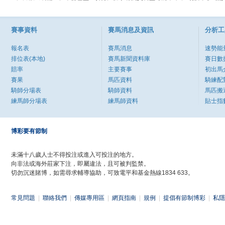
賽事資料
賽馬消息及資訊
分析工
報名表
賽馬消息
速勢能
排位表(本地)
賽馬新聞資料庫
賽日數
賠率
主要賽事
初出馬
賽果
馬匹資料
騎練配
騎師分場表
騎師資料
馬匹搬
練馬師分場表
練馬師資料
貼士指
博彩要有節制
未滿十八歲人士不得投注或進入可投注的地方。
向非法或海外莊家下注，即屬違法，且可被判監禁。
切勿沉迷賭博，如需尋求輔導協助，可致電平和基金熱線1834 633。
常見問題
|
聯絡我們
|
傳媒專用區
|
網頁指南
|
規例
|
提倡有節制博彩
|
私隱