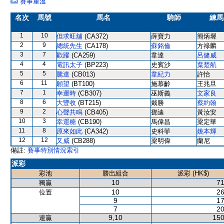
賽事重溫
名次
馬號
馬名
騎師
練馬
1
10
但求旺舖
(CA372)
薛寶力
簡炳墀
2
9
總統先生
(CA178)
蘇銘倫
方祿麟
3
7
歡躍
(CA259)
韋達
呂健威
4
4
電訊太子
(BP223)
史賓沙
葉楚航
5
5
騰達
(CB013)
韋紀力
許怡
6
11
願望
(BT100)
施慕齡
王兆旦
7
1
幸運時
(CB307)
巫斯義
文家良
8
6
大豐收
(BT215)
戴勝
蔡約翰
9
2
心聲共鳴
(CB405)
鄧迪
黃汝安
10
3
幸運糖
(CB190)
馬偉昌
梁定華
11
8
原來如此
(CA342)
史科菲
姚本輝
12
12
又威
(CB288)
梁明偉
蘭尼
備註:
賽事特別情況索引
派彩
彩池
勝出組合
派彩 (HK$)
10
71
獨贏
10
26
位置
9
17
7
20
9,10
150
連贏