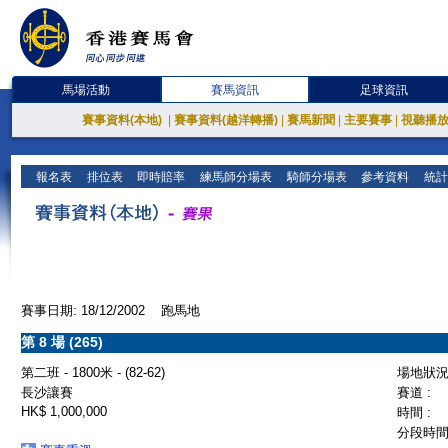
馬場活動
賽馬資訊
足球資訊
賽事資料(本地)
|
賽事資料(越洋轉播)
|
賽馬新聞
|
主要賽事
|
視聽播
報名表
排位表
即時賠率
練馬師分場表
騎師分場表
參考資料
統計
賽事日期: 18/12/2002 跑馬地
第 8 場 (265)
第二班 - 1800米 - (82-62)
場地狀況 
長沙讓賽
賽道 :
HK$ 1,000,000
時間 :
分段時間 