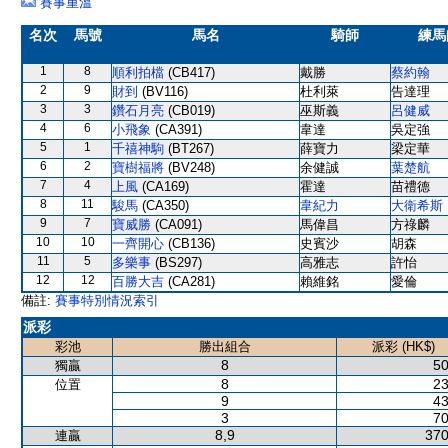
賽事重溫
名次
馬號
馬名
騎師
練馬
1
8
順利拍檔
(CB417)
戴勝
蔡約翰
2
9
財到
(BV116)
杜利萊
告達理
3
3
鑽石月亮
(CB019)
巫斯義
呂健威
4
6
小飛象
(CA391)
韋達
吳定強
5
1
千禧神駒
(BT267)
薛寶力
梁定華
6
2
寶樹福將
(BV248)
余健誠
葉楚航
7
4
上風
(CA169)
霍達
苗禮德
8
11
駿馬
(CA350)
韋紀力
大衛希斯
9
7
寶威勝
(CA091)
馬偉昌
方祿麟
10
10
一齊開心
(CB136)
史賓沙
胡森
11
5
多樂事
(BS297)
高雅志
許怡
12
12
百勝大吉
(CA281)
賴維銘
愛倫
備註:
賽事特別情況索引
派彩
彩池
勝出組合
派彩 (HK$)
8
50
獨贏
8
23
位置
9
43
3
70
8,9
370
連贏