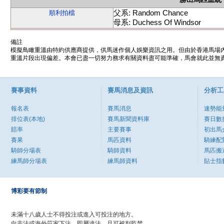
父系: Random Chance
順利拍檔
母系: Duchess Of Windsor
備註
模擬鳥瞰重溫由特約供應商提供，供馬迷作個人娛樂資訊之用。但由於香港馬場
重溫片段出現偏差。本會已盡一切努力務求有關資料盡可能準確，馬會就此並無責
賽事資料
賽馬消息及資訊
分析工
報名表
賽馬消息
速勢能
排位表(本地)
賽馬新聞資料庫
賽日數
賠率
主要賽事
初出馬
賽果
馬匹資料
騎練配
騎師分場表
騎師資料
馬匹搬
練馬師分場表
練馬師資料
貼士指
博彩要有節制
未滿十八歲人士不得投注或進入可投注的地方。
向非法或海外莊家下注，即屬違法，且可被判監禁。