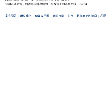
切勿沉迷賭博，如需尋求輔導協助，可致電平和基金熱線1834 633。
常見問題
|
聯絡我們
|
傳媒專用區
|
網頁指南
|
規例
|
提倡有節制博彩
|
私隱