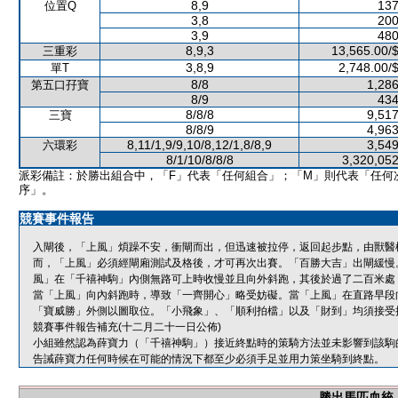
8,9
137
位置Q
3,8
200
3,9
480
8,9,3
13,565.00/
三重彩
3,8,9
2,748.00/
單T
8/8
1,286
第五口孖寶
8/9
434
8/8/8
9,517
三寶
8/8/9
4,963
8,11/1,9/9,10/8,12/1,8/8,9
3,549
六環彩
8/1/10/8/8/8
3,320,052
派彩備註：於勝出組合中，「F」代表「任何組合」；「M」則代表「任何
序」。
競賽事件報告
入閘後，「上風」煩躁不安，衝閘而出，但迅速被拉停，返回起步點，由獸醫
而，「上風」必須經閘廂測試及格後，才可再次出賽。「百勝大吉」出閘緩慢
風」在「千禧神駒」內側無路可上時收慢並且向外斜跑，其後於過了二百米處
當「上風」向內斜跑時，導致「一齊開心」略受妨礙。當「上風」在直路早段
「寶威勝」外側以圖取位。「小飛象」、「順利拍檔」以及「財到」均須接受
競賽事件報告補充(十二月二十一日公佈)
小組雖然認為薛寶力（「千禧神駒」）接近終點時的策騎方法並未影響到該駒的
告誡薛寶力任何時候在可能的情況下都至少必須手足並用力策坐騎到終點。
勝出馬匹血統