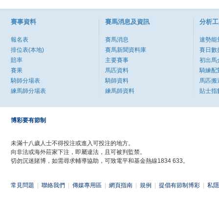
賽事資料
賽馬消息及資訊
分析工
報名表
賽馬消息
速勢能
排位表(本地)
賽馬新聞資料庫
賽日數
賠率
主要賽事
初出馬
賽果
馬匹資料
騎練配
騎師分場表
騎師資料
馬匹搬
練馬師分場表
練馬師資料
貼士指
博彩要有節制
未滿十八歲人士不得投注或進入可投注的地方。
向非法或海外莊家下注，即屬違法，且可被判監禁。
切勿沉迷賭博，如需尋求輔導協助，可致電平和基金熱線1834 633。
常見問題
|
聯絡我們
|
傳媒專用區
|
網頁指南
|
規例
|
提倡有節制博彩
|
私隱