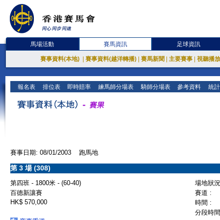
馬場活動
賽馬資訊
足球資訊
賽事資料(本地)
|
賽事資料(越洋轉播)
|
賽馬新聞
|
主要賽事
|
視聽播
報名表
排位表
即時賠率
練馬師分場表
騎師分場表
參考資料
統計
賽事日期: 08/01/2003 跑馬地
第 3 場 (308)
第四班 - 1800米 - (60-40)
場地狀況 
百德新讓賽
賽道 :
HK$ 570,000
時間 :
分段時間 