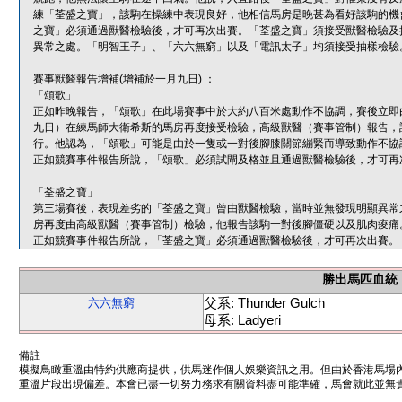
練「荃盛之寶」，該駒在操練中表現良好，他相信馬房是晚甚為看好該駒的機
之寶」必須通過獸醫檢驗後，才可再次出賽。「荃盛之寶」須接受獸醫檢驗及
異常之處。「明智王子」、「六六無窮」以及「電訊太子」均須接受抽樣檢驗
賽事獸醫報告增補(增補於一月九日) ：
「頌歌」
正如昨晚報告，「頌歌」在此場賽事中於大約八百米處動作不協調，賽後立即
九日）在練馬師大衛希斯的馬房再度接受檢驗，高級獸醫（賽事管制）報告，
行。他認為，「頌歌」可能是由於一隻或一對後腳膝關節繃緊而導致動作不協
正如競賽事件報告所說，「頌歌」必須試閘及格並且通過獸醫檢驗後，才可再
「荃盛之寶」
第三場賽後，表現差劣的「荃盛之寶」曾由獸醫檢驗，當時並無發現明顯異常
房再度由高級獸醫（賽事管制）檢驗，他報告該駒一對後腳僵硬以及肌肉痠痛
正如競賽事件報告所說，「荃盛之寶」必須通過獸醫檢驗後，才可再次出賽。
勝出馬匹血統
父系: Thunder Gulch
六六無窮
母系: Ladyeri
備註
模擬鳥瞰重溫由特約供應商提供，供馬迷作個人娛樂資訊之用。但由於香港馬場
重溫片段出現偏差。本會已盡一切努力務求有關資料盡可能準確，馬會就此並無責