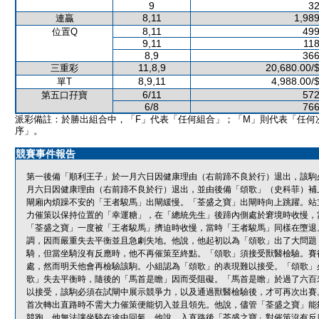
9
32
8,11
1,989
連贏
8,11
499
位置Q
9,11
118
8,9
366
11,8,9
20,680.00/
三重彩
8,9,11
4,988.00/
單T
6/11
572
第五口孖寶
6/8
766
派彩備註：於勝出組合中，「F」代表「任何組合」；「M」則代表「任何
序」。
競賽事件報告
第一後備「順利王子」於一月六日因健康理由（右前蹄不良於行）退出，該駒
月六日因健康理由（右前蹄不良於行）退出，並由後備「頌歌」（史科菲）補
閘廂內煩躁不安的「王者駿馬」出閘緩慢。「荃盛之寶」出閘時向上跳躍。站
力催策以保持位置的「幸運糖」，在「總統先生」後蹄內側處於窘境時收慢，
「荃盛之寶」一度被「王者駿馬」擠迫時收慢，當時「王者駿馬」同樣在墮退
調，因而嚴重失去平衡並且急劇失地。他說，他起初以為「頌歌」出了大問題
騎，但當坐騎沒有反應時，他不再催策至終點。「頌歌」須接受獸醫檢驗。賽
處，然而明天他會再檢驗該駒。小組認為「頌歌」的表現難以接受。「頌歌」
歌」失去平衡時，隨後的「馬首是瞻」因而受阻礙。「馬首是瞻」於過了六百
以接受，該駒必須在試閘中展示競爭力，以及通過獸醫檢驗後，才可再次出賽
首次轉出直路時不需大力催策便能切入並且領先。他說，儘管「荃盛之寶」能
競跑，他無法讓坐騎在途中回氣。他說，入直路後「荃盛之寶」對催策沒有反