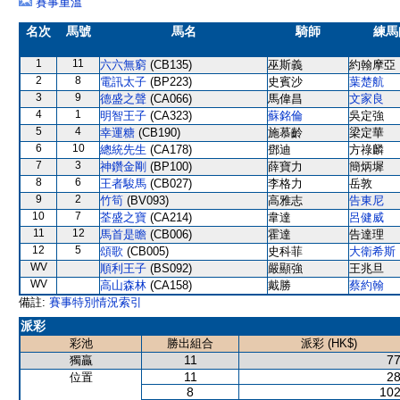
賽事重溫
名次
馬號
馬名
騎師
練馬
1
11
六六無窮
(CB135)
巫斯義
約翰摩亞
2
8
電訊太子
(BP223)
史賓沙
葉楚航
3
9
德盛之聲
(CA066)
馬偉昌
文家良
4
1
明智王子
(CA323)
蘇銘倫
吳定強
5
4
幸運糖
(CB190)
施慕齡
梁定華
6
10
總統先生
(CA178)
鄧迪
方祿麟
7
3
神鑽金剛
(BP100)
薛寶力
簡炳墀
8
6
王者駿馬
(CB027)
李格力
岳敦
9
2
竹筍
(BV093)
高雅志
告東尼
10
7
荃盛之寶
(CA214)
韋達
呂健威
11
12
馬首是瞻
(CB006)
霍達
告達理
12
5
頌歌
(CB005)
史科菲
大衛希斯
WV
順利王子
(BS092)
嚴顯強
王兆旦
WV
高山森林
(CA158)
戴勝
蔡約翰
備註:
賽事特別情況索引
派彩
彩池
勝出組合
派彩 (HK$)
11
77
獨贏
11
28
位置
8
102