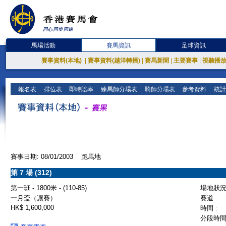
馬場活動
賽馬資訊
足球資訊
賽事資料(本地)
|
賽事資料(越洋轉播)
|
賽馬新聞
|
主要賽事
|
視聽播
報名表
排位表
即時賠率
練馬師分場表
騎師分場表
參考資料
統計
賽事日期: 08/01/2003 跑馬地
第 7 場 (312)
第一班 - 1800米 - (110-85)
場地狀況 
一月盃（讓賽）
賽道 :
HK$ 1,600,000
時間 :
分段時間 