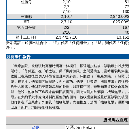
2,10
81
位置Q
2,7
77
7,10
130
2,10,7
2,940.00/
三重彩
2,7,10
625.00/
單T
2/2
167
第五口孖寶
2/10
40
2,3,4/2,7,10
13,152
第十二口孖T
派彩備註：於勝出組合中，「F」代表「任何組合」；「M」則代表「任何
序」。
競賽事件報告
「機緣無限」被發現於亮相時踢著一條欄杆。抵達起步點後，該駒踱步以接受
閘時，「尊係贏」在「明太祖」與「機緣無限」之間受擠迫，當時兩駒均斜跑
收慢以在馬群後面切入時昂首並且向外斜跑。薛順強（「機緣無限」）解釋，
說，在早段，他試圖套回腳踏，但不成功。他說，他知道「機緣無限」過往有
約千六米處，他斜跑至前領馬群的外側，以獲得空間，雖則知道這樣做會導致
理。他說，他在餘下途程未能套回該腳踏，因此未能如常策騎「機緣無限」。
限」在大約千六米處向外斜跑至他的內側時，他收慢坐騎並且移至該駒的後面
他打算在「企業家」外側及「機緣無限」內側推進，然而「機緣無限」繼而向
以及「新鮮」均須接受抽樣檢驗。
勝出馬匹血統
父系: Sri Pekan
頑皮