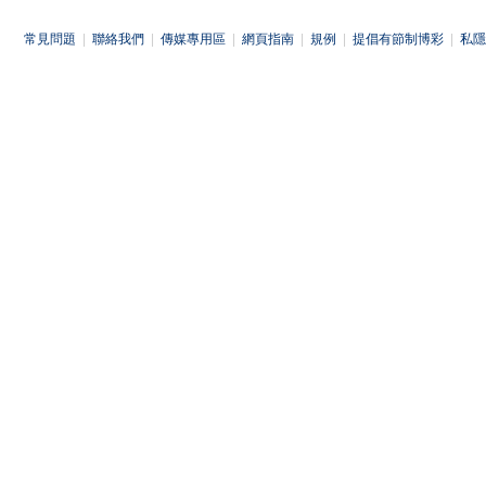
常見問題
|
聯絡我們
|
傳媒專用區
|
網頁指南
|
規例
|
提倡有節制博彩
|
私隱