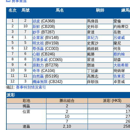
賽事重溫
名次
馬號
馬名
騎師
練馬
1
2
頑皮
(CA368)
馬偉昌
愛倫
2
10
新鮮
(CB208)
史科菲
約翰摩亞
3
7
妙手
(BT287)
韋達
岳敦
4
1
企業家
(BV148)
韋紀力
呂健威
5
5
明太祖
(BV159)
史賓沙
蘭尼
6
12
尊係贏
(CC003)
賴維銘
何良
7
6
心願
(CB246)
戴勝
蔡約翰
8
8
百勝多威
(CC065)
霍達
胡森
9
4
原動力
(BT279)
鄧迪
大衛希斯
10
9
奇準
(CA104)
丁冠豪
簡炳墀
11
11
自然贏
(BS195)
高雅志
告東尼
12
3
機緣無限
(CB242)
薛順強
卓普咸
備註:
賽事特別情況索引
派彩
彩池
勝出組合
派彩 (HK$)
2
36
獨贏
2
17
位置
10
27
7
26
2,10
258
連贏