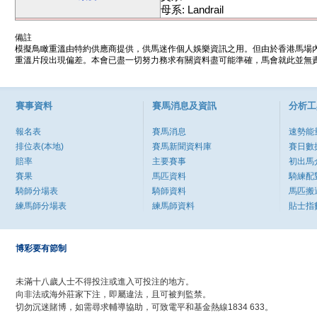
母系: Landrail
備註
模擬鳥瞰重溫由特約供應商提供，供馬迷作個人娛樂資訊之用。但由於香港馬場
重溫片段出現偏差。本會已盡一切努力務求有關資料盡可能準確，馬會就此並無責
賽事資料
賽馬消息及資訊
分析工
報名表
賽馬消息
速勢能
排位表(本地)
賽馬新聞資料庫
賽日數
賠率
主要賽事
初出馬
賽果
馬匹資料
騎練配
騎師分場表
騎師資料
馬匹搬
練馬師分場表
練馬師資料
貼士指
博彩要有節制
未滿十八歲人士不得投注或進入可投注的地方。
向非法或海外莊家下注，即屬違法，且可被判監禁。
切勿沉迷賭博，如需尋求輔導協助，可致電平和基金熱線1834 633。