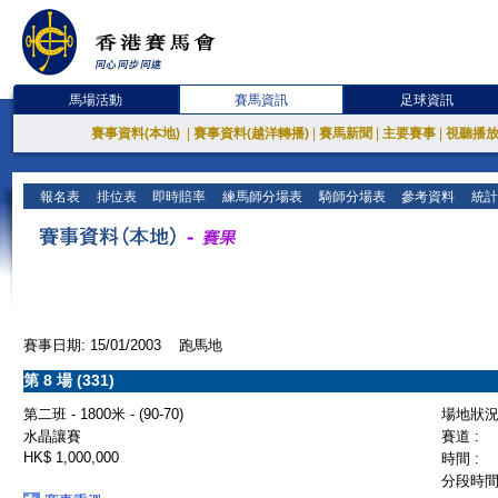
馬場活動
賽馬資訊
足球資訊
賽事資料(本地)
|
賽事資料(越洋轉播)
|
賽馬新聞
|
主要賽事
|
視聽播
報名表
排位表
即時賠率
練馬師分場表
騎師分場表
參考資料
統計
賽事日期: 15/01/2003 跑馬地
第 8 場 (331)
第二班 - 1800米 - (90-70)
場地狀況 
水晶讓賽
賽道 :
HK$ 1,000,000
時間 :
分段時間 