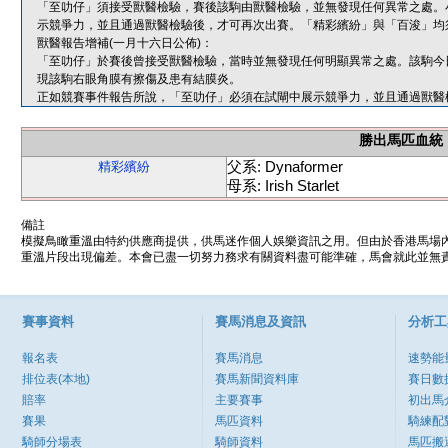
「至叻仔」須接受獸醫檢驗，賽後該駒由獸醫檢驗，並無發現任何異常之處。
示競爭力，並且通過獸醫檢驗後，才可再次出賽。「精彩繽紛」與「百浚」均
獸醫報告增補(一月十六日公佈)：
「至叻仔」於賽後曾接受獸醫檢驗，當時並無發現任何明顯異常之處。該駒今
現該駒右眼角膜有擦傷及患有結膜炎。
正如競賽事件報告所說，「至叻仔」必須在試閘中展示競爭力，並且通過獸醫
勝出馬匹血統
父系: Dynaformer
精彩繽紛
母系: Irish Starlet
備註
模擬鳥瞰重溫由特約供應商提供，供馬迷作個人娛樂資訊之用。但由於香港馬場
重溫片段出現偏差。本會已盡一切努力務求有關資料盡可能準確，馬會就此並無責
賽事資料
賽馬消息及資訊
分析工
報名表
賽馬消息
速勢能
排位表(本地)
賽馬新聞資料庫
賽日數
賠率
主要賽事
初出馬
賽果
馬匹資料
騎練配
騎師分場表
騎師資料
馬匹搬