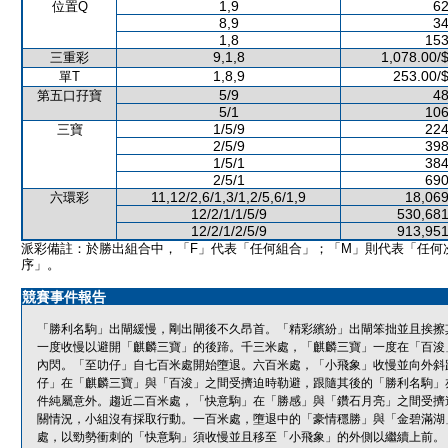
1,9
62
位置Q
8,9
34
1,8
153
9,1,8
1,078.00/
三重彩
1,8,9
253.00/
單T
5/9
48
第五口孖寶
5/1
106
1/5/9
224
三寶
2/5/9
398
1/5/1
384
2/5/1
690
11,12/2,6/1,3/1,2/5,6/1,9
18,069
六環彩
12/2/1/1/5/9
530,681
12/2/1/2/5/9
913,951
派彩備註：於勝出組合中，「F」代表「任何組合」；「M」則代表「任何
序」。
競賽事件報告
「勝利名駒」出閘緩慢，剛出閘後不久昂首。「精彩繽紛」出閘笨拙並且挨擦
一度收慢以避開「麒麟三寶」的後蹄。千三米處，「麒麟三寶」一度在「百浚
內閃。「至叻仔」自七百米處開始墮退。六百米處，「小飛象」收慢並向外斜
仔」在「麒麟三寶」與「百浚」之間受擠迫時勒避，跟隨其後的「勝利名駒」
件純屬意外。趨近二百米處，「快意駒」在「勝感」與「鑽石月亮」之間受擠
關情況，小組沒有採取行動。一百米處，墮退中的「豪情穩勝」與「金碧滿湖
處，以勁勢衝刺的「快意駒」須收慢並且移至「小飛象」的外側以繼續上前。