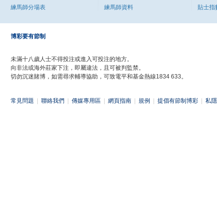
練馬師分場表
練馬師資料
貼士指
博彩要有節制
未滿十八歲人士不得投注或進入可投注的地方。
向非法或海外莊家下注，即屬違法，且可被判監禁。
切勿沉迷賭博，如需尋求輔導協助，可致電平和基金熱線1834 633。
常見問題
|
聯絡我們
|
傳媒專用區
|
網頁指南
|
規例
|
提倡有節制博彩
|
私隱