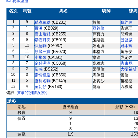
賽事重溫
名次
馬號
馬名
騎師
練馬
1
9
精彩繽紛
(CB281)
戴勝
蔡約翰
2
1
百浚
(CB029)
蘇銘倫
告達理
3
8
雪山飛狐
(CB255)
薛寶力
簡炳墀
4
6
鑽石月亮
(CB019)
巫斯義
呂健威
5
12
快意駒
(CA067)
鄭雨滇
姚本輝
6
11
麒麟三寶
(BV073)
李格力
黃汝安
7
10
小飛象
(CA391)
韋達
吳定強
8
7
金碧滿湖
(CC068)
高雅志
告東尼
9
2
勝感
(BS252)
梁明偉
大衛希斯
10
3
豪情穩勝
(CB356)
馬偉昌
愛倫
11
5
勝利名駒
(BT140)
史賓沙
苗禮德
12
4
至叻仔
(BV143)
鄧迪
方祿麟
備註:
賽事特別情況索引
派彩
彩池
勝出組合
派彩 (HK$)
9
19
獨贏
9
13
位置
1
29
8
21
1,9
153
連贏