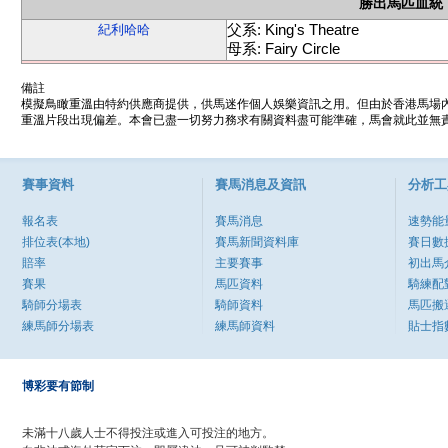
勝出馬匹血統
父系: King's Theatre
紀利哈哈
母系: Fairy Circle
備註
模擬鳥瞰重溫由特約供應商提供，供馬迷作個人娛樂資訊之用。但由於香港馬場
重溫片段出現偏差。本會已盡一切努力務求有關資料盡可能準確，馬會就此並無責
賽事資料
賽馬消息及資訊
分析工
報名表
賽馬消息
速勢能
排位表(本地)
賽馬新聞資料庫
賽日數
賠率
主要賽事
初出馬
賽果
馬匹資料
騎練配
騎師分場表
騎師資料
馬匹搬
練馬師分場表
練馬師資料
貼士指
博彩要有節制
未滿十八歲人士不得投注或進入可投注的地方。