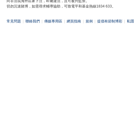
向非法或海外莊家下注，即屬違法，且可被判監禁。
切勿沉迷賭博，如需尋求輔導協助，可致電平和基金熱線1834 633。
常見問題
|
聯絡我們
|
傳媒專用區
|
網頁指南
|
規例
|
提倡有節制博彩
|
私隱