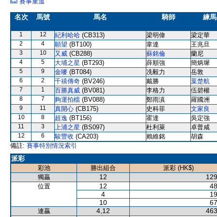
賽事重溫
名次
馬號
馬名
騎師
練馬
1
12
紀利哈哈
(CB313)
梁明偉
梁定華
2
4
願望
(BT100)
韋達
王兆旦
3
10
又威
(CB288)
蘇銘倫
蘭尼
4
5
大埔之星
(BT293)
薛順強
簡炳墀
5
9
金嘜
(BT084)
冼毅力
岳敦
6
2
千禧傳奇
(BV246)
戴勝
葉楚航
7
1
百勝真威
(BV081)
李格力
伍碧權
8
7
夠運拍檔
(BV088)
鄭雨滇
羅國洲
9
11
真開心
(CB175)
史科菲
文家良
10
8
超逸
(BT156)
霍達
吳定強
11
3
上浦之星
(BS097)
杜利萊
卓普咸
12
6
駿豐收
(CA203)
賴維銘
胡森
備註:
賽事特別情況索引
派彩
彩池
勝出組合
派彩 (HK$)
12
129
獨贏
12
48
位置
4
19
10
67
4,12
463
連贏