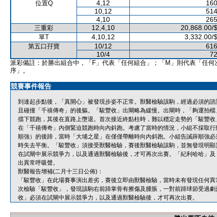
4,12
160
位置Q
10,12
514
4,10
265
12,4,10
20,868.00/
三重彩
4,10,12
3,332.00/
單T
10/12
616
第五口孖寶
10/4
72
派彩備註：於勝出組合中，「F」代表「任何組合」；「M」則代表「任何
序」。
競賽事件報告
到達起步點後，「真開心」被發現步姿不正常。獸醫檢驗該駒，經過必須的諮
且碰撞「千禧傳奇」的後軀。「駿豐收」出閘略為緩慢。出閘時，「夠運拍檔
擋下競跑，其後在直路上墮退。首次接近終點柱時，難以穩定走勢的「駿豐收
在「千禧傳奇」內側緊迫競跑時向內斜跑。考慮了當時的情況，小組不採取行
順強）的後蹄，當時「大埔之星」在僅僅帶離時向內斜跑。小組告誡薛順強必
時失去平衡。「駿豐收」須接受獸醫檢驗，賽後獸醫檢驗該駒，並無發現明顯
在試閘中展示競爭力，以及通過獸醫檢驗後，才可再次出賽。「紀利哈哈」及
出異常呼吸聲。
獸醫報告增補(二月十三日公佈)：
「駿豐收」在此場賽事演出差劣，賽後立即由獸醫檢驗，當時未有發現任何異
次檢驗「駿豐收」，發現該駒右前蹄掌骨有擦傷及腫脹，一對前蹄球節受過劇
收」必須在試閘中展示競爭力，以及通過獸醫檢驗後，才可再次出賽。