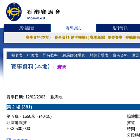
馬場活動
賽馬資訊
足球資訊
賽事資料(本地)
|
賽事資料(越洋轉播)
|
賽馬新聞
|
主要賽事
|
視聽播
報名表
排位表
即時賠率
練馬師分場表
騎師分場表
參考資料
統計
賽事日期: 12/02/2003 跑馬地
第 2 場 (381)
第五班 - 1650米 - (40-15)
場地狀況
吐露港讓賽
賽道 :
HK$ 500,000
時間 :
分段時間