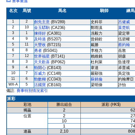
賽事重溫
名次
馬號
馬名
騎師
練馬
1
2
創先主意
(BV289)
史科菲
呂健威
2
10
金玉驃駒
(CA236)
鄭雨滇
葉楚航
3
1
揀得好
(CA381)
冼毅力
梁定華
4
9
及時過
(BS207)
曾錦銓
伍碧權
5
11
大豐收
(BT215)
戴勝
蔡約翰
6
8
勇者
(BS041)
李格力
岳敦
7
12
世界福星
(BT141)
賴維銘
胡森
8
3
天天歡喜
(BP062)
杜利萊
告達理
9
4
勁開心
(CB143)
韋達
卓普咸
10
7
百威力
(CC148)
嚴顯強
吳定強
11
6
勁數糊
(CC043)
蘇銘倫
約翰摩亞
WX-A
5
活國寶
(CB160)
梁明偉
許怡
備註:
賽事特別情況索引
派彩
彩池
勝出組合
派彩 (HK$)
2
62
獨贏
2
27
位置
10
74
1
74
2,10
808
連贏