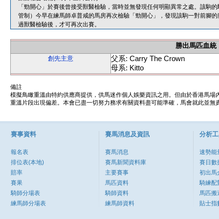
「勁開心」於賽後曾接受獸醫檢驗，當時並無發現任何明顯異常之處。該駒的
管制）今早在練馬師卓普咸的馬房再次檢驗「勁開心」，發現該駒一對前腳的
過獸醫檢驗後，才可再次出賽。
勝出馬匹血統
父系: Carry The Crown
創先主意
母系: Kitto
備註
模擬鳥瞰重溫由特約供應商提供，供馬迷作個人娛樂資訊之用。但由於香港馬場
重溫片段出現偏差。本會已盡一切努力務求有關資料盡可能準確，馬會就此並無責
賽事資料
賽馬消息及資訊
分析工
報名表
賽馬消息
速勢能
排位表(本地)
賽馬新聞資料庫
賽日數
賠率
主要賽事
初出馬
賽果
馬匹資料
騎練配
騎師分場表
騎師資料
馬匹搬
練馬師分場表
練馬師資料
貼士指