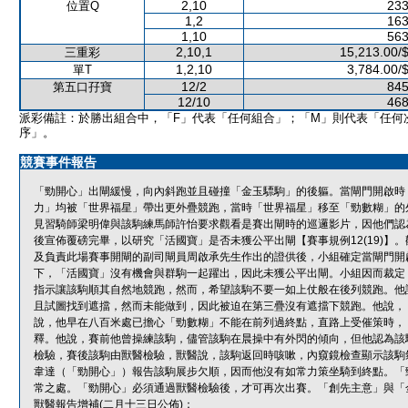
2,10
233
位置Q
1,2
163
1,10
563
2,10,1
15,213.00/
三重彩
1,2,10
3,784.00/
單T
12/2
845
第五口孖寶
12/10
468
派彩備註：於勝出組合中，「F」代表「任何組合」；「M」則代表「任何
序」。
競賽事件報告
「勁開心」出閘緩慢，向內斜跑並且碰撞「金玉驃駒」的後軀。當閘門開啟時
力」均被「世界福星」帶出更外疊競跑，當時「世界福星」移至「勁數糊」的
見習騎師梁明偉與該駒練馬師許怡要求觀看是賽出閘時的巡邏影片，因他們認
後宣佈覆磅完畢，以研究「活國寶」是否未獲公平出閘【賽事規例12(19)
及負責此場賽事開閘的副司閘員周啟承先生作出的證供後，小組確定當閘門開
下，「活國寶」沒有機會與群駒一起躍出，因此未獲公平出閘。小組因而裁定
指示讓該駒順其自然地競跑，然而，希望該駒不要一如上仗般在後列競跑。他
且試圖找到遮擋，然而未能做到，因此被迫在第三疊沒有遮擋下競跑。他說，
說，他早在八百米處已擔心「勁數糊」不能在前列過終點，直路上受催策時，
釋。他說，賽前他曾操練該駒，儘管該駒在晨操中有外閃的傾向，但他認為該
檢驗，賽後該駒由獸醫檢驗，獸醫說，該駒返回時咳嗽，內窺鏡檢查顯示該駒
韋達（「勁開心」）報告該駒展步欠順，因而他沒有如常力策坐騎到終點。「
常之處。「勁開心」必須通過獸醫檢驗後，才可再次出賽。「創先主意」與「
獸醫報告增補(二月十三日公佈)：