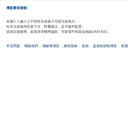
博彩要有節制
未滿十八歲人士不得投注或進入可投注的地方。
向非法或海外莊家下注，即屬違法，且可被判監禁。
切勿沉迷賭博，如需尋求輔導協助，可致電平和基金熱線1834 633。
常見問題
|
聯絡我們
|
傳媒專用區
|
網頁指南
|
規例
|
提倡有節制博彩
|
私隱