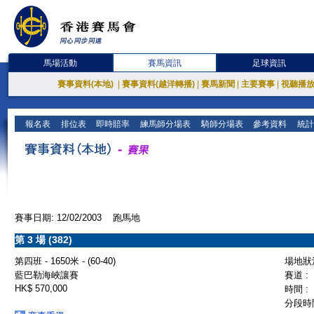
馬場活動
賽馬資訊
足球資訊
賽事資料(本地)
|
賽事資料(越洋轉播)
|
賽馬新聞
|
主要賽事
|
視聽播
報名表
排位表
即時賠率
練馬師分場表
騎師分場表
參考資料
統計
賽事日期: 12/02/2003 跑馬地
第 3 場 (382)
第四班 - 1650米 - (60-40)
場地狀況
藍巴勒海峽讓賽
賽道 :
HK$ 570,000
時間 :
分段時間