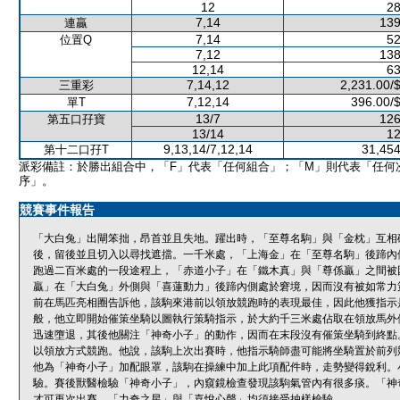
12
28
7,14
139
連贏
7,14
52
位置Q
7,12
138
12,14
63
7,14,12
2,231.00/
三重彩
7,12,14
396.00/
單T
13/7
126
第五口孖寶
13/14
12
9,13,14/7,12,14
31,454
第十二口孖T
派彩備註：於勝出組合中，「F」代表「任何組合」；「M」則代表「任何
序」。
競賽事件報告
「大白兔」出閘笨拙，昂首並且失地。躍出時，「至尊名駒」與「金枕」互相
後，留後並且切入以尋找遮擋。一千米處，「上海金」在「至尊名駒」後蹄內
跑過二百米處的一段途程上，「赤道小子」在「鐵木真」與「尊係贏」之間被
贏」在「大白兔」外側與「喜蓮動力」後蹄內側處於窘境，因而沒有被如常力
前在馬匹亮相圈告訴他，該駒來港前以領放競跑時的表現最佳，因此他獲指示
般，他立即開始催策坐騎以圖執行策騎指示，於大約千三米處佔取在領放馬外
迅速墮退，其後他關注「神奇小子」的動作，因而在末段沒有催策坐騎到終點
以領放方式競跑。他說，該駒上次出賽時，他指示騎師盡可能將坐騎置於前列
他為「神奇小子」加配眼罩，該駒在操練中加上此項配件時，走勢變得銳利。
驗。賽後獸醫檢驗「神奇小子」，內窺鏡檢查發現該駒氣管內有很多痰。「神
才可再次出賽。「力奇之星」與「喜悅心聲」均須接受抽樣檢驗。