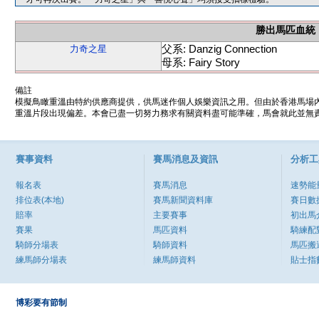
勝出馬匹血統
父系: Danzig Connection
力奇之星
母系: Fairy Story
備註
模擬鳥瞰重溫由特約供應商提供，供馬迷作個人娛樂資訊之用。但由於香港馬場
重溫片段出現偏差。本會已盡一切努力務求有關資料盡可能準確，馬會就此並無責
賽事資料
賽馬消息及資訊
分析工
報名表
賽馬消息
速勢能
排位表(本地)
賽馬新聞資料庫
賽日數
賠率
主要賽事
初出馬
賽果
馬匹資料
騎練配
騎師分場表
騎師資料
馬匹搬
練馬師分場表
練馬師資料
貼士指
博彩要有節制