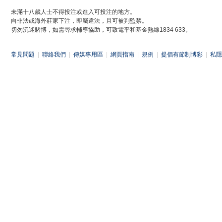
未滿十八歲人士不得投注或進入可投注的地方。
向非法或海外莊家下注，即屬違法，且可被判監禁。
切勿沉迷賭博，如需尋求輔導協助，可致電平和基金熱線1834 633。
常見問題
|
聯絡我們
|
傳媒專用區
|
網頁指南
|
規例
|
提倡有節制博彩
|
私隱