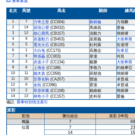
賽事重溫
名次
馬號
馬名
騎師
練馬
1
7
力奇之星
(CC004)
蘇銘倫
方祿麟
2
14
喜悅心聲
(CB032)
馬偉昌
愛倫
3
12
雄心寶馬
(CB157)
冼毅力
簡炳墀
4
9
喜蓮動力
(CB453)
巫斯義
大衛希斯
5
5
電光火石
(CB120)
杜利萊
告達理
6
1
大白兔
(CC173)
高雅志
告東尼
7
4
尊係贏
(CC003)
韋達
何良
8
3
赤道小子
(CC134)
戴勝
大衛希斯
9
8
上海金
(CC188)
李格力
約翰摩亞
10
11
鐵木真
(CC058)
薛順強
簡炳墀
11
10
至尊名駒
(CA207)
鄧迪
卓普咸
12
6
金枕
(CC096)
霍達
卓普咸
13
2
草原奔騰
(CC108)
賴維銘
簡炳墀
14
13
神奇小子
(CC157)
史科菲
愛倫
備註:
賽事特別情況索引
派彩
彩池
勝出組合
派彩 (HK$)
7
69
獨贏
7
23
位置
14
15