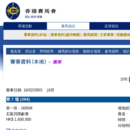
馬場活動
賽馬資訊
足球資訊
賽事資料(本地)
|
賽事資料(越洋轉播)
|
賽馬新聞
|
主要賽事
|
視聽播
報名表
排位表
即時賠率
練馬師分場表
騎師分場表
參考資料
統計
沙田:
賽事日期: 16/02/2003 沙田
第 7 場 (394)
第一班 - 1600米
場地狀況
石梨貝限齡賽
賽道 :
HK$ 1,600,000
時間 :
分段時間