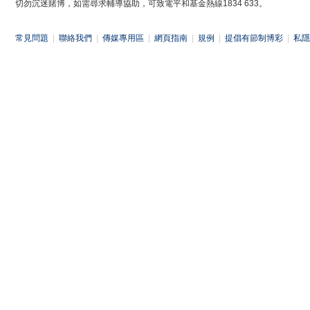
切勿沉迷賭博，如需尋求輔導協助，可致電平和基金熱線1834 633。
常見問題
|
聯絡我們
|
傳媒專用區
|
網頁指南
|
規例
|
提倡有節制博彩
|
私隱