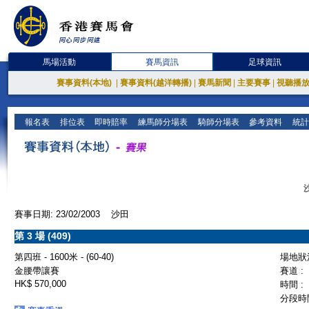
馬場活動
賽馬資訊
足球資訊
賽事資料(本地)
|
賽事資料(越洋轉播)
|
賽馬新聞
|
主要賽事
|
視聽播
報名表
排位表
即時賠率
練馬師分場表
騎師分場表
參考資料
統計
賽事日期: 23/02/2003 沙田
第 3 場 (409)
第四班 - 1600米 - (60-40)
場地狀況
金腰帶讓賽
賽道 :
HK$ 570,000
時間 :
分段時間