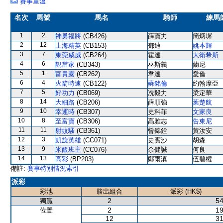
賽事重溫
名次
馬號
馬名
騎師
練馬
1
2
神勇福將
(CB426)
薛寶力
簡炳墀
2
12
上海精英
(CB153)
鄧迪
姚本輝
3
7
東莞威威
(CB264)
霍達
大衛希斯
4
6
靚當家
(CB343)
巫斯義
蘭尼
5
1
富貴露
(CB262)
韋達
愛倫
6
4
火箭時速
(CB122)
蘇銘倫
約翰摩亞
7
5
好功力
(CB069)
冼毅力
梁定華
8
14
大細路
(CB206)
薛順強
葉楚航
9
10
幸運時
(CB307)
史科菲
文家良
10
8
至富寶
(CB306)
高雅志
告東尼
11
11
射蚊騷
(CB361)
曾錦銓
黃汝安
12
3
凱旋英雄
(CC071)
史賓沙
胡森
13
9
米飯班主
(CC076)
余健誠
何良
14
13
高彩
(BP203)
鄭雨滇
伍碧權
備註:
賽事特別情況索引
派彩
彩池
勝出組合
派彩 (HK$)
2
54
獨贏
2
19
位置
12
31