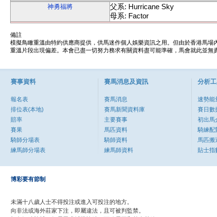
父系: Hurricane Sky
神勇福將
母系: Factor
備註
模擬鳥瞰重溫由特約供應商提供，供馬迷作個人娛樂資訊之用。但由於香港馬場
重溫片段出現偏差。本會已盡一切努力務求有關資料盡可能準確，馬會就此並無責
賽事資料
賽馬消息及資訊
分析工
報名表
賽馬消息
速勢能
排位表(本地)
賽馬新聞資料庫
賽日數
賠率
主要賽事
初出馬
賽果
馬匹資料
騎練配
騎師分場表
騎師資料
馬匹搬
練馬師分場表
練馬師資料
貼士指
博彩要有節制
未滿十八歲人士不得投注或進入可投注的地方。
向非法或海外莊家下注，即屬違法，且可被判監禁。