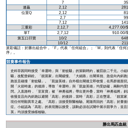
7
35
2,12
281
連贏
2,12
81
位置Q
2,7
99
7,12
141
2,12,7
4,277.00/
三重彩
2,7,12
910.00/
單T
10/2
648
第五口孖寶
10/12
211
派彩備註：於勝出組合中，「F」代表「任何組合」；「M」則代表「任何
序」。
競賽事件報告
史科菲因同時接受「幸運時」與「射蚊騷」的策騎聘約，被罰款二千元。小組
騷」改配曾錦銓。「靚當家」出閘緩慢。「大細路」出閘笨拙、急促向內斜跑
跑並且碰撞「射蚊騷」。「凱旋英雄」自外檔出閘後立即收慢，在馬群後面切
開「火箭時速」的後蹄，導致「幸運時」與「凱旋英雄」均受妨礙，兩駒均受
閃。入直路時，「至富寶」被「神勇福將」帶出更外疊，當時「神勇福將」斜
收慢並且向內斜跑以避開「高彩」的後蹄，當時「高彩」正在墮退。「靚當家
現任何明顯異常之處。「高彩」須接受獸醫檢驗。尾隨而回的「高彩」於賽後
症。小組認為「高彩」的表現難以接受，該駒必須在試閘中展示競爭力，並且
英」均須接受抽樣檢驗。
勝出馬匹血統