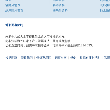
賽果
馬匹資料
騎練配
騎師分場表
騎師資料
馬匹搬
練馬師分場表
練馬師資料
貼士指
博彩要有節制
未滿十八歲人士不得投注或進入可投注的地方。
向非法或海外莊家下注，即屬違法，且可被判監禁。
切勿沉迷賭博，如需尋求輔導協助，可致電平和基金熱線1834 633。
常見問題
|
聯絡我們
|
傳媒專用區
|
網頁指南
|
規例
|
提倡有節制博彩
|
私隱