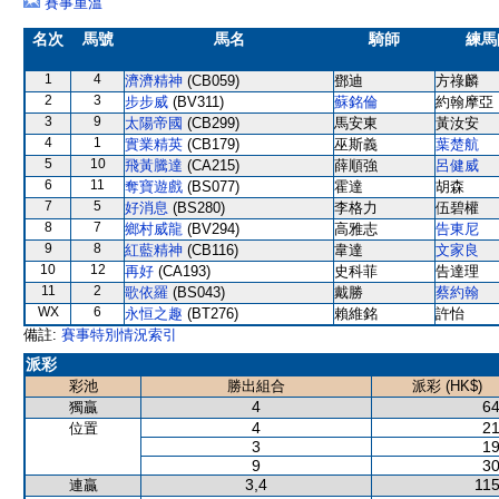
賽事重溫
名次
馬號
馬名
騎師
練馬
1
4
濟濟精神
(CB059)
鄧迪
方祿麟
2
3
步步威
(BV311)
蘇銘倫
約翰摩亞
3
9
太陽帝國
(CB299)
馬安東
黃汝安
4
1
實業精英
(CB179)
巫斯義
葉楚航
5
10
飛黃騰達
(CA215)
薛順強
呂健威
6
11
奪寶遊戲
(BS077)
霍達
胡森
7
5
好消息
(BS280)
李格力
伍碧權
8
7
鄉村威龍
(BV294)
高雅志
告東尼
9
8
紅藍精神
(CB116)
韋達
文家良
10
12
再好
(CA193)
史科菲
告達理
11
2
歌依羅
(BS043)
戴勝
蔡約翰
WX
6
永恒之趣
(BT276)
賴維銘
許怡
備註:
賽事特別情況索引
派彩
彩池
勝出組合
派彩 (HK$)
4
64
獨贏
4
21
位置
3
19
9
30
3,4
115
連贏