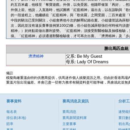
約五百米處，他移至「奪寶遊戲」外側，以免受困。他隨即催策「再好」，然
外側上前。他說，入直路時，他試圖將「紅藍精神」逼出去，以在該駒與「歌
的一段途程上，他繼續在「紅藍精神」與「歌依羅」之間受困，二百米處當「
中段的騎法已受到關注，小組會將他今次的解釋紀錄在案。小組儘管認為薛順強
次，因此並沒有違反賽事規例第100(2)條，但小組告誡薛順強任何時候均
精神」）於終點前做出勝利姿勢。「紅藍精神」須接受獸醫檢驗及抽樣檢驗，
痰。「紅藍精神」必須通過獸醫檢驗後，才可再次出賽。「濟濟精神」及「步
勝出馬匹血統
父系: Be My Guest
濟濟精神
母系: Lady Of Dreams
備註
模擬鳥瞰重溫由特約供應商提供，供馬迷作個人娛樂資訊之用。但由於香港馬場
重溫片段出現偏差。本會已盡一切努力務求有關資料盡可能準確，馬會就此並無責
賽事資料
賽馬消息及資訊
分析工
報名表
賽馬消息
速勢能
排位表(本地)
賽馬新聞資料庫
賽日數
賠率
主要賽事
初出馬