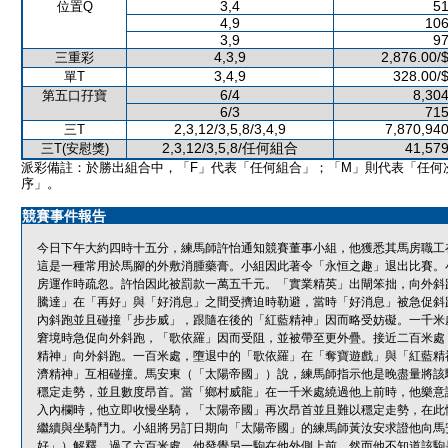
3,4
51
位置Q
4,9
106
3,9
97
4,3,9
2,876.00/
三重彩
3,4,9
328.00/
單T
6/4
8,304
第五口孖寶
6/3
715
2,3,12/3,5,8/3,4,9
7,870,940
三T
2,3,12/3,5,8/任何組合
41,579
三T(安慰獎)
派彩備註：於勝出組合中，「F」代表「任何組合」；「M」則代表「任何
序」。
競賽事件報告
今日下午大約四時十五分，練馬師許怡通知競賽董事小組，他獲悉其馬房職工在今
這是一種常用於馬腳的外敷消腫藥膏。小組因此著令「永恒之趣」退出比賽。
房運作時疏忽。許怡因此被罰款一萬五千元。「實業精英」出閘笨拙，向外斜
騰達」在「再好」與「好消息」之間受擠迫時勒避，當時「好消息」被急促斜
內斜跑並且碰撞「步步威」，跟隨在後的「紅藍精神」因而略受妨礙。一千米
窘境時急促向外斜跑，「歌依羅」因而受阻，並被帶至更外疊。接近二百米處
精神」向外斜跑。一百米處，墮退中的「歌依羅」在「奪寶遊戲」與「紅藍精
濟精神」互相碰撞。馬安東（「太陽帝國」）說，練馬師指示他是晚盡量將該
穩定走勢，並且數度昂首。當「鄉村威龍」在一千米處繞過他上前時，他樂意
入內欄時，他立即收慢坐騎，「太陽帝國」再次昂首並且難以穩定走勢，在此
繼續與坐騎鬥力。小組將另訂日期向「太陽帝國」的練馬師黃汝安求證他向馬
好」）解釋，過了六百米處，他發覺另一駒在他外側上前，然而他不知道該駒