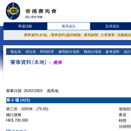
馬場活動
賽馬資訊
足球資訊
賽事資料(本地)
|
賽事資料(越洋轉播)
|
賽馬新聞
|
主要賽事
|
視聽播
報名表
排位表
即時賠率
練馬師分場表
騎師分場表
參考資料
統計
賽事日期: 26/02/2003 跑馬地
第 6 場 (422)
第三班 - 1650米 - (75-55)
場地狀況
鐵行讓賽
賽道 :
HK$ 700,000
時間 :
分段時間