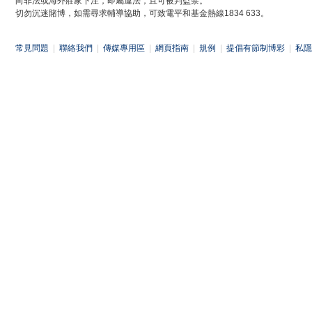
向非法或海外莊家下注，即屬違法，且可被判監禁。
切勿沉迷賭博，如需尋求輔導協助，可致電平和基金熱線1834 633。
常見問題
|
聯絡我們
|
傳媒專用區
|
網頁指南
|
規例
|
提倡有節制博彩
|
私隱