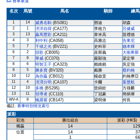
賽事重溫
名次
馬號
馬名
騎師
練馬
1
14
威勇名駒
(BS081)
鄧迪
胡森
2
1
洋洋自得
(CA177)
李格力
呂健威
3
13
贏馬豐彩
(CA211)
韋米高
苗禮德
4
3
利中利
(CA058)
高雅志
告東尼
5
7
千禧之光
(BV221)
史科菲
姚本輝
6
2
頌歌
(CB005)
巫斯義
大衛希斯
7
9
華威
(CC070)
嚴顯強
梁定華
8
6
明智王子
(CA323)
賴維銘
吳定強
9
5
勝多寶
(BV320)
戴勝
蔡約翰
10
12
為你贏
(CB012)
楊啟棠
約翰摩亞
11
4
涇渭分明
(CA107)
卡爾
葉楚航
12
10
多橋
(BS295)
曾錦銓
方祿麟
13
11
領導者
(CC110)
丁冠豪
簡炳墀
WV-A
8
颯露紫
(CB147)
梁明偉
何良
備註:
賽事特別情況索引
派彩
彩池
勝出組合
派彩 (HK$)
14
129
獨贏
14
37
位置
1
66