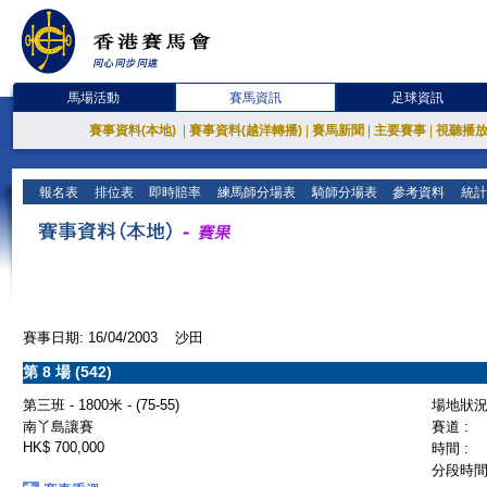
馬場活動
賽馬資訊
足球資訊
賽事資料(本地)
|
賽事資料(越洋轉播)
|
賽馬新聞
|
主要賽事
|
視聽播
報名表
排位表
即時賠率
練馬師分場表
騎師分場表
參考資料
統計
賽事日期: 16/04/2003 沙田
第 8 場 (542)
第三班 - 1800米 - (75-55)
場地狀況 
南丫島讓賽
賽道 :
HK$ 700,000
時間 :
分段時間 