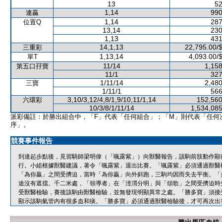
13
52
1,14
990
連贏
1,14
287
位置Q
13,14
230
1,13
431
14,1,13
22,795.00/
三重彩
1,13,14
4,093.00/
單T
11/14
1,158
第五口孖寶
11/1
327
1/11/14
2,480
三寶
1/11/1
566
3,10/3,12/4,8/1,9/10,11/1,14
152,560
六環彩
10/3/8/1/11/14
1,534,085
派彩備註：於勝出組合中，「F」代表「任何組合」；「M」則代表「任何
序」。
競賽事件報告
到達起步點後，見習騎師梁明偉（「颯露紫」）向獸醫報告，該駒前肢動作顯
行。小組根據獸醫建議，著令「颯露紫」退出比賽。「颯露紫」必須通過獸醫
「為你贏」之間受擠迫，當時「為你贏」向外斜跑，三駒均因而失去平衡。「
途沒有遮擋。千二米處，「領導者」在「涇渭分明」與「頌歌」之間受擠迫時
受獸醫檢驗，賽後該駒由獸醫檢驗，並無發現明顯異常之處。「勝多寶」須接
顯示該駒氣管內有很多血和痰。「勝多寶」必須通過獸醫檢驗後，才可再次出