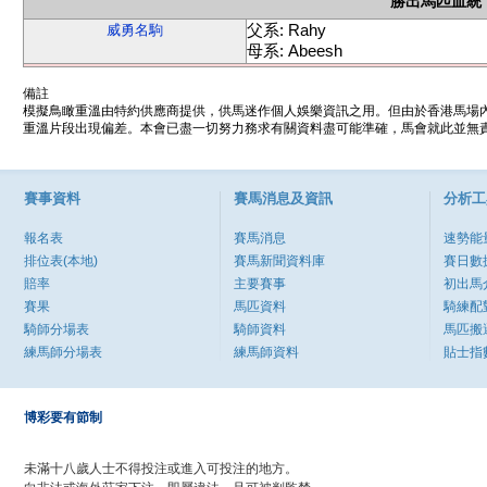
勝出馬匹血統
父系: Rahy
威勇名駒
母系: Abeesh
備註
模擬鳥瞰重溫由特約供應商提供，供馬迷作個人娛樂資訊之用。但由於香港馬場
重溫片段出現偏差。本會已盡一切努力務求有關資料盡可能準確，馬會就此並無責
賽事資料
賽馬消息及資訊
分析工
報名表
賽馬消息
速勢能
排位表(本地)
賽馬新聞資料庫
賽日數
賠率
主要賽事
初出馬
賽果
馬匹資料
騎練配
騎師分場表
騎師資料
馬匹搬
練馬師分場表
練馬師資料
貼士指
博彩要有節制
未滿十八歲人士不得投注或進入可投注的地方。