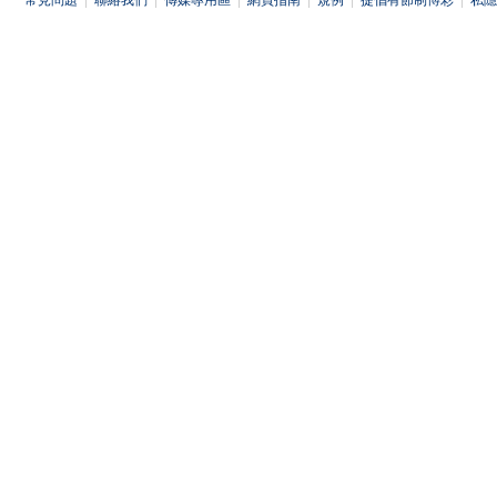
常見問題
|
聯絡我們
|
傳媒專用區
|
網頁指南
|
規例
|
提倡有節制博彩
|
私隱