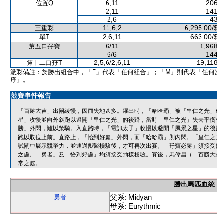
6,11
206
位置Q
2,11
141
2,6
43
11,6,2
6,295.00/
三重彩
2,6,11
663.00/
單T
6/11
1,968
第五口孖寶
6/6
144
2,5,6/2,6,11
19,118
第十二口孖T
派彩備註：於勝出組合中，「F」代表「任何組合」；「M」則代表「任何
序」。
競賽事件報告
「百勝大吉」出閘緩慢，因而失地甚多。躍出時，「哈哈霸」被「皇仁之光」
星」收慢並向外斜跑以避開「皇仁之光」的後蹄，當時「皇仁之光」失去平衡
勝」外閃，難以策騎。入直路時，「電訊太子」收慢以避開「風景之星」的後
跑以取位上前。直路上，「恰到好處」外閃，而「哈哈霸」則內閃。「皇仁之
試閘中展示競爭力，並通過獸醫檢驗後，才可再次出賽。「孖寶必勝」須接受
之處。「勇者」及「恰到好處」均須接受抽樣檢驗。賽後，馬偉昌（「百勝大
常之處。
勝出馬匹血統
父系: Midyan
勇者
母系: Eurythmic