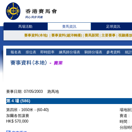
馬場活動
賽馬資訊
足球資訊
賽事資料(本地)
|
賽事資料(越洋轉播)
|
賽馬新聞
|
主要賽事
|
視聽播
報名表
排位表
即時賠率
練馬師分場表
騎師分場表
參考資料
統計
賽事日期: 07/05/2003 跑馬地
第 4 場 (586)
第四班 - 1650米 - (60-40)
場地狀況
加爾各答讓賽
賽道 :
HK$ 570,000
時間 :
分段時間