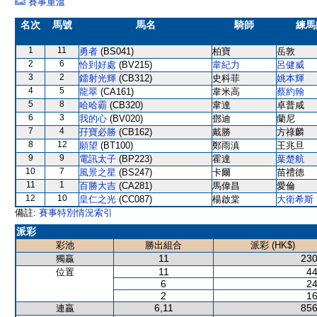
賽事重溫
名次
馬號
馬名
騎師
練馬
1
11
勇者
(BS041)
柏寶
岳敦
2
6
恰到好處
(BV215)
韋紀力
呂健威
3
2
鐳射光輝
(CB312)
史科菲
姚本輝
4
5
龍翠
(CA161)
韋米高
蔡約翰
5
8
哈哈霸
(CB320)
韋達
卓普咸
6
3
我的心
(BV020)
鄧迪
蘭尼
7
4
孖寶必勝
(CB162)
戴勝
方祿麟
8
12
願望
(BT100)
鄭雨滇
王兆旦
9
9
電訊太子
(BP223)
霍達
葉楚航
10
7
風景之星
(BS247)
卡爾
苗禮德
11
1
百勝大吉
(CA281)
馬偉昌
愛倫
12
10
皇仁之光
(CC087)
楊啟棠
大衛希斯
備註:
賽事特別情況索引
派彩
彩池
勝出組合
派彩 (HK$)
11
230
獨贏
11
44
位置
6
24
2
16
6,11
856
連贏