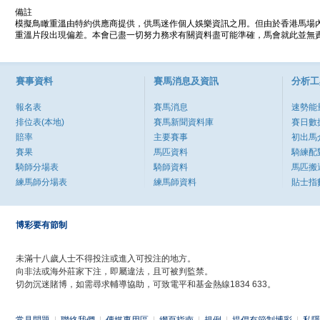
備註
模擬鳥瞰重溫由特約供應商提供，供馬迷作個人娛樂資訊之用。但由於香港馬場
重溫片段出現偏差。本會已盡一切努力務求有關資料盡可能準確，馬會就此並無責
賽事資料
賽馬消息及資訊
分析工
報名表
賽馬消息
速勢能
排位表(本地)
賽馬新聞資料庫
賽日數
賠率
主要賽事
初出馬
賽果
馬匹資料
騎練配
騎師分場表
騎師資料
馬匹搬
練馬師分場表
練馬師資料
貼士指
博彩要有節制
未滿十八歲人士不得投注或進入可投注的地方。
向非法或海外莊家下注，即屬違法，且可被判監禁。
切勿沉迷賭博，如需尋求輔導協助，可致電平和基金熱線1834 633。