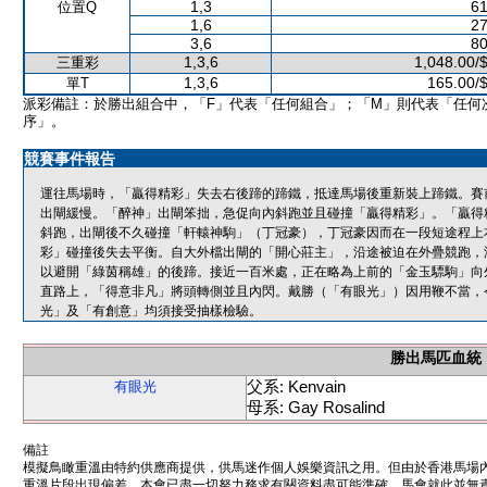
1,3
61
位置Q
1,6
27
3,6
80
1,3,6
1,048.00/
三重彩
1,3,6
165.00/
單T
派彩備註：於勝出組合中，「F」代表「任何組合」；「M」則代表「任何
序」。
競賽事件報告
運往馬場時，「贏得精彩」失去右後蹄的蹄鐵，抵達馬場後重新裝上蹄鐵。賽
出閘緩慢。「醉神」出閘笨拙，急促向內斜跑並且碰撞「贏得精彩」。「贏得
斜跑，出閘後不久碰撞「軒轅神駒」（丁冠豪），丁冠豪因而在一段短途程上
彩」碰撞後失去平衡。自大外檔出閘的「開心莊主」，沿途被迫在外疊競跑，
以避開「綠茵稱雄」的後蹄。接近一百米處，正在略為上前的「金玉驃駒」向
直路上，「得意非凡」將頭轉側並且內閃。戴勝（「有眼光」）因用鞭不當，
光」及「有創意」均須接受抽樣檢驗。
勝出馬匹血統
父系: Kenvain
有眼光
母系: Gay Rosalind
備註
模擬鳥瞰重溫由特約供應商提供，供馬迷作個人娛樂資訊之用。但由於香港馬場
重溫片段出現偏差。本會已盡一切努力務求有關資料盡可能準確，馬會就此並無責