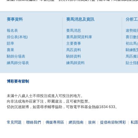
賽事資料
賽馬消息及資訊
分析工
報名表
賽馬消息
速勢能
排位表(本地)
賽馬新聞資料庫
賽日數
賠率
主要賽事
初出馬
賽果
馬匹資料
騎練配
騎師分場表
騎師資料
馬匹搬
練馬師分場表
練馬師資料
貼士指
博彩要有節制
未滿十八歲人士不得投注或進入可投注的地方。
向非法或海外莊家下注，即屬違法，且可被判監禁。
切勿沉迷賭博，如需尋求輔導協助，可致電平和基金熱線1834 633。
常見問題
|
聯絡我們
|
傳媒專用區
|
網頁指南
|
規例
|
提倡有節制博彩
|
私隱