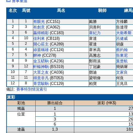
賽事重溫
名次
馬號
馬名
騎師
練馬
1
1
有眼光
(CC151)
戴勝
方祿麟
2
3
有創意
(CA062)
貝善利
告達理
3
6
贏得精彩
(CC183)
韋紀力
大衛希斯
4
10
佳利來
(CB118)
韋達
呂健威
5
2
開心莊主
(CA289)
霍達
胡森
6
4
綠茵稱雄
(CC124)
韋米高
蔡約翰
7
5
醉神
(CC278)
高雅志
告東尼
8
9
金玉驃駒
(CA236)
鄭雨滇
葉楚航
9
12
軒轅神駒
(BS319)
丁冠豪
簡炳墀
10
7
大眾之友
(CA036)
鄧迪
文家良
11
11
得意非凡
(BT053)
梁明偉
何良
12
8
青雲駿駒
(CC129)
柏寶
王兆旦
備註:
賽事特別情況索引
派彩
彩池
勝出組合
派彩 (HK$)
1
27
獨贏
1
13
位置
3
26
6
15
1,3
181
連贏