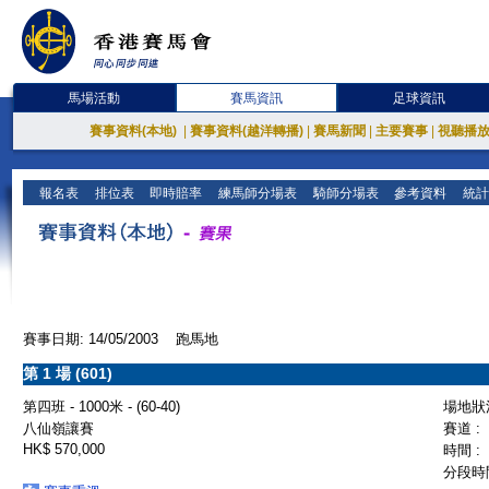
馬場活動
賽馬資訊
足球資訊
賽事資料(本地)
|
賽事資料(越洋轉播)
|
賽馬新聞
|
主要賽事
|
視聽播
報名表
排位表
即時賠率
練馬師分場表
騎師分場表
參考資料
統計
賽事日期: 14/05/2003 跑馬地
第 1 場 (601)
第四班 - 1000米 - (60-40)
場地狀況
八仙嶺讓賽
賽道 :
HK$ 570,000
時間 :
分段時間