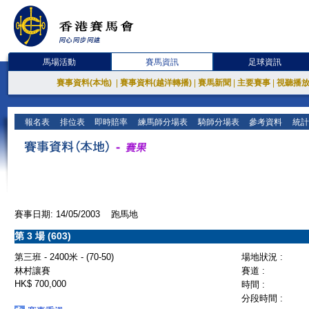
馬場活動
賽馬資訊
足球資訊
賽事資料(本地)
|
賽事資料(越洋轉播)
|
賽馬新聞
|
主要賽事
|
視聽播
報名表
排位表
即時賠率
練馬師分場表
騎師分場表
參考資料
統計
賽事日期: 14/05/2003 跑馬地
第 3 場 (603)
第三班 - 2400米 - (70-50)
場地狀況 :
林村讓賽
賽道 :
HK$ 700,000
時間 :
分段時間 :