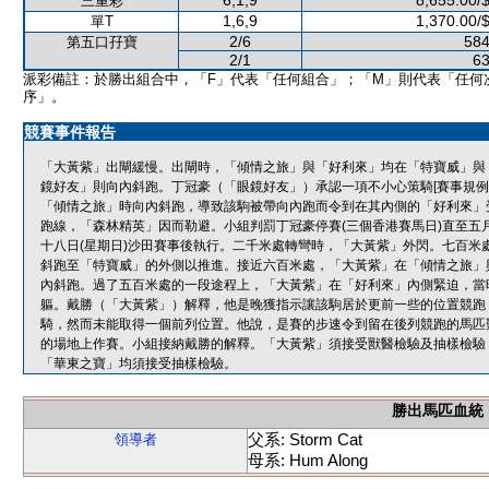
6,1,9
8,655.00/
三重彩
1,6,9
1,370.00/
單T
2/6
584
第五口孖寶
2/1
63
派彩備註：於勝出組合中，「F」代表「任何組合」；「M」則代表「任何
序」。
競賽事件報告
「大黃紫」出閘緩慢。出閘時，「傾情之旅」與「好利來」均在「特寶威」與
鏡好友」則向內斜跑。丁冠豪（「眼鏡好友」）承認一項不小心策騎[賽事規例第
「傾情之旅」時向內斜跑，導致該駒被帶向內跑而令到在其內側的「好利來」
跑線，「森林精英」因而勒避。小組判罰丁冠豪停賽(三個香港賽馬日)直至五
十八日(星期日)沙田賽事後執行。二千米處轉彎時，「大黃紫」外閃。七百米
斜跑至「特寶威」的外側以推進。接近六百米處，「大黃紫」在「傾情之旅」
內斜跑。過了五百米處的一段途程上，「大黃紫」在「好利來」內側緊迫，當
軀。戴勝（「大黃紫」）解釋，他是晚獲指示讓該駒居於更前一些的位置競跑
騎，然而未能取得一個前列位置。他說，是賽的步速令到留在後列競跑的馬匹
的場地上作賽。小組接納戴勝的解釋。「大黃紫」須接受獸醫檢驗及抽樣檢驗
「華東之寶」均須接受抽樣檢驗。
勝出馬匹血統
父系: Storm Cat
領導者
母系: Hum Along