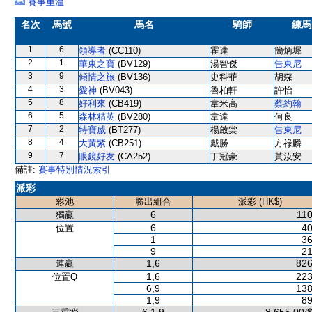
賽事重溫
名次
馬號
馬名
騎師
練馬
1
6
領導者
(CC110)
霍達
簡炳墀
2
1
華東之寶
(BV129)
湯智傑
告東尼
3
9
傾情之旅
(BV136)
史科菲
胡森
4
3
愛神
(BV043)
魯柏軒
許怡
5
8
好利來
(CB419)
韋米高
蔡約翰
6
5
森林精英
(BV280)
韋達
何良
7
2
特寶威
(BT277)
楊啟棠
告東尼
8
4
大黃紫
(CB251)
戴勝
方祿麟
9
7
眼鏡好友
(CA252)
丁冠豪
黃汝安
備註:
賽事特別情況索引
派彩
彩池
勝出組合
派彩 (HK$)
6
110
獨贏
6
40
位置
1
36
9
21
1,6
826
連贏
1,6
223
位置Q
6,9
138
1,9
89