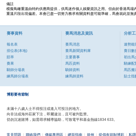
備註
模擬鳥瞰重溫由特約供應商提供，供馬迷作個人娛樂資訊之用。但由於香港馬場
重溫片段出現偏差。本會已盡一切努力務求有關資料盡可能準確，馬會就此並無責
賽事資料
賽馬消息及資訊
分析工
報名表
賽馬消息
速勢能
排位表(本地)
賽馬新聞資料庫
賽日數
賠率
主要賽事
初出馬
賽果
馬匹資料
騎練配
騎師分場表
騎師資料
馬匹搬
練馬師分場表
練馬師資料
貼士指
博彩要有節制
未滿十八歲人士不得投注或進入可投注的地方。
向非法或海外莊家下注，即屬違法，且可被判監禁。
切勿沉迷賭博，如需尋求輔導協助，可致電平和基金熱線1834 633。
常見問題
|
聯絡我們
|
傳媒專用區
|
網頁指南
|
規例
|
提倡有節制博彩
|
私隱