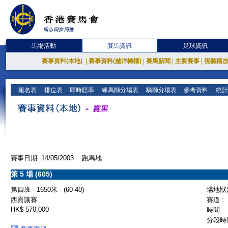
馬場活動
賽馬資訊
足球資訊
賽事資料(本地)
|
賽事資料(越洋轉播)
|
賽馬新聞
|
主要賽事
|
視聽播
報名表
排位表
即時賠率
練馬師分場表
騎師分場表
參考資料
統計
賽事日期: 14/05/2003 跑馬地
第 5 場 (605)
第四班 - 1650米 - (60-40)
場地狀況
西貢讓賽
賽道 :
HK$ 570,000
時間 :
分段時間