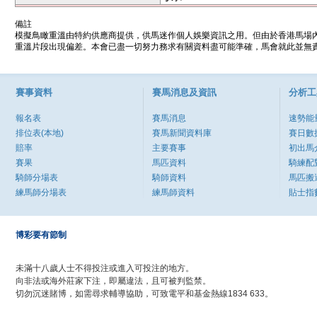
備註
模擬鳥瞰重溫由特約供應商提供，供馬迷作個人娛樂資訊之用。但由於香港馬場
重溫片段出現偏差。本會已盡一切努力務求有關資料盡可能準確，馬會就此並無責
賽事資料
賽馬消息及資訊
分析工
報名表
賽馬消息
速勢能
排位表(本地)
賽馬新聞資料庫
賽日數
賠率
主要賽事
初出馬
賽果
馬匹資料
騎練配
騎師分場表
騎師資料
馬匹搬
練馬師分場表
練馬師資料
貼士指
博彩要有節制
未滿十八歲人士不得投注或進入可投注的地方。
向非法或海外莊家下注，即屬違法，且可被判監禁。
切勿沉迷賭博，如需尋求輔導協助，可致電平和基金熱線1834 633。