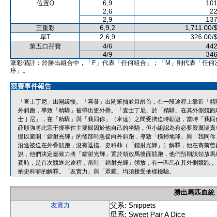
6,9
101
位置Q
2,6
22
2,9
137
6,9,2
1,711.00/
三重彩
2,6,9
326.00/
單T
4/6
442
第五口孖寶
4/9
346
派彩備註：於勝出組合中，「F」代表「任何組合」；「M」則代表「任何
序」。
競賽事件報告
「查士丁尼」出閘緩慢。「喜發」出閘笨拙並且昂首，在一段途程上靠近「精
外斜跑，導致「精驊」被帶出更外疊。「查士丁尼」於「精驊」在其外側競跑
士丁尼」，在「精驊」與「我同你」（韋達）之間受擠迫時勒避，當時「我同
薛順強將此宗干擾事件主要歸因於他自己的坐騎，但小組認為有必要嚴厲譴責
慢以避開「鐳射光輝」的後蹄時急促向外斜跑，導致「橫掃地球」與「我同你
沿途被迫在外疊競跑，沒有遮擋。史科菲（「鐳射光輝」）解釋，他在賽前曾
說，他們決定應致力將「鐳射光輝」置於領放馬後面競跑，他們預期該領放馬
賽時，是首次競逐此途程，當時「鐳射光輝」領放，有一匹馬在其外側競跑，
納史科菲的解釋。「友實力」與「眾耀」均須接受抽樣檢驗。
勝出馬匹血統
父系: Snippets
友實力
母系: Sweet Pair A Dice