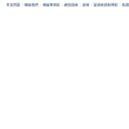
常見問題
|
聯絡我們
|
傳媒專用區
|
網頁指南
|
規例
|
提倡有節制博彩
|
私隱