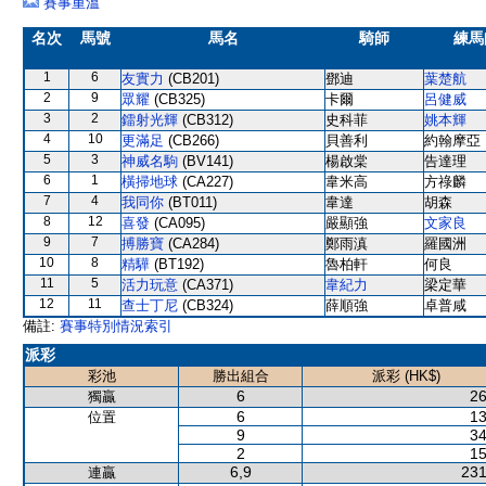
賽事重溫
名次
馬號
馬名
騎師
練馬
1
6
友實力
(CB201)
鄧迪
葉楚航
2
9
眾耀
(CB325)
卡爾
呂健威
3
2
鐳射光輝
(CB312)
史科菲
姚本輝
4
10
更滿足
(CB266)
貝善利
約翰摩亞
5
3
神威名駒
(BV141)
楊啟棠
告達理
6
1
橫掃地球
(CA227)
韋米高
方祿麟
7
4
我同你
(BT011)
韋達
胡森
8
12
喜發
(CA095)
嚴顯強
文家良
9
7
搏勝寶
(CA284)
鄭雨滇
羅國洲
10
8
精驊
(BT192)
魯柏軒
何良
11
5
活力玩意
(CA371)
韋紀力
梁定華
12
11
查士丁尼
(CB324)
薛順強
卓普咸
備註:
賽事特別情況索引
派彩
彩池
勝出組合
派彩 (HK$)
6
26
獨贏
6
13
位置
9
34
2
15
6,9
231
連贏