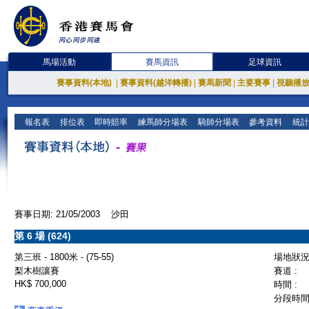
馬場活動
賽馬資訊
足球資訊
賽事資料(本地)
|
賽事資料(越洋轉播)
|
賽馬新聞
|
主要賽事
|
視聽播
報名表
排位表
即時賠率
練馬師分場表
騎師分場表
參考資料
統計
賽事日期: 21/05/2003 沙田
第 6 場 (624)
第三班 - 1800米 - (75-55)
場地狀況 
梨木樹讓賽
賽道 :
HK$ 700,000
時間 :
分段時間 