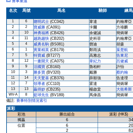
賽事重溫
名次
馬號
馬名
騎師
練馬
1
6
聰明武士
(CC042)
韋達
約翰摩亞
2
2
寶威勝
(CA091)
卡爾
方祿麟
3
10
神勇福將
(CB426)
余健誠
簡炳墀
4
11
越跑越快
(CB202)
史科菲
約翰摩亞
5
4
威勇名駒
(BS081)
鄧迪
胡森
6
1
實業精英
(CB179)
鄭雨滇
葉楚航
7
5
特寶威
(BT277)
高雅志
告東尼
8
12
一畫開天
(CA075)
韋紀力
呂健威
9
9
活國寶
(CB160)
魯柏軒
許怡
10
3
勝多寶
(BV320)
戴勝
蔡約翰
11
14
天天驚喜
(CB376)
薛順強
告達理
12
7
領導者
(CC110)
霍達
簡炳墀
13
13
贏得妙
(CB235)
楊啟棠
大衛希斯
WV-A
8
籃球先生
(BV189)
馬偉昌
簡炳墀
備註:
賽事特別情況索引
派彩
彩池
勝出組合
派彩 (HK$)
6
34
獨贏
6
20
位置
2
81