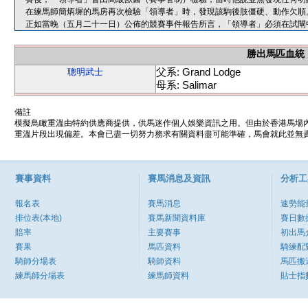
在練馬師簡炳墀的馬房再次檢驗「領導者」時，發現該駒後肢僵硬、動作欠順
正如當晚（五月二十一日）公佈的競賽事件報告所言，「領導者」必須在試閘
勝出馬匹血統
父系: Grand Lodge
聰明武士
母系: Salimar
備註
模擬鳥瞰重溫由特約供應商提供，供馬迷作個人娛樂資訊之用。但由於香港馬場
重溫片段出現偏差。本會已盡一切努力務求有關資料盡可能準確，馬會就此並無責
賽事資料
賽馬消息及資訊
分析工
報名表
賽馬消息
速勢能
排位表(本地)
賽馬新聞資料庫
賽日數
賠率
主要賽事
初出馬
賽果
馬匹資料
騎練配
騎師分場表
騎師資料
馬匹搬
練馬師分場表
練馬師資料
貼士指