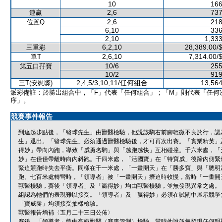
10
166
2,6
737
連贏
2,6
218
位置Q
6,10
336
2,10
1,333
6,2,10
28,389.00/
三重彩
2,6,10
7,314.00/
單T
10/6
255
第五口孖寶
10/2
919
2,4,5/3,10,11/任何組合
13,564
三T(安慰獎)
派彩備註：於勝出組合中，「F」代表「任何組合」；「M」則代表「任何
序」。
競賽事件報告
到達起步點後，「籃球先生」由獸醫檢驗，他說該駒右前腳輕微不良於行，認
生」退出。「籃球先生」必須通過獸醫檢驗後，才可再次出賽。「實業精英」
得妙」帶向內跑，導致「威勇名駒」與「越跑越快」互相碰撞。千六米處，「
妙」在僅僅帶離時向內斜跑。千四米處，「活國寶」在「特寶威」後蹄內側緊
緊迫競跑時失去平衡。同樣在千一米處，「一畫開天」在「勝多寶」與「聰明
跑。七百米處轉彎時，「領導者」被「一畫開天」擠迫時收慢，當時「一畫開
獸醫檢驗，賽後「領導者」及「贏得妙」均由獸醫檢驗，並無發現異常之處。
組認為牠們的表現難以接受。「領導者」及「贏得妙」必須在試閘中展示競爭
「寶威勝」均須接受抽樣檢驗。
獸醫報告增補〈五月二十三日公佈〉
賽後，「領導者」曾由高級獸醫（賽事管制）檢驗，當時他說並無發現任何明