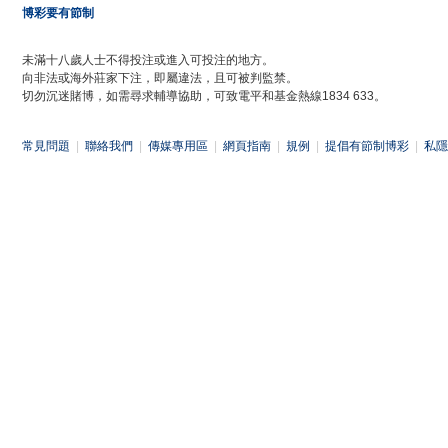
博彩要有節制
未滿十八歲人士不得投注或進入可投注的地方。
向非法或海外莊家下注，即屬違法，且可被判監禁。
切勿沉迷賭博，如需尋求輔導協助，可致電平和基金熱線1834 633。
常見問題
|
聯絡我們
|
傳媒專用區
|
網頁指南
|
規例
|
提倡有節制博彩
|
私隱