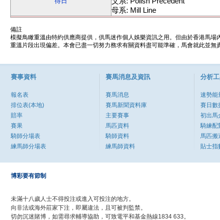
父系: Polish Precedent
得日
母系: Mill Line
備註
模擬鳥瞰重溫由特約供應商提供，供馬迷作個人娛樂資訊之用。但由於香港馬場
重溫片段出現偏差。本會已盡一切努力務求有關資料盡可能準確，馬會就此並無責
賽事資料
賽馬消息及資訊
分析工
報名表
賽馬消息
速勢能
排位表(本地)
賽馬新聞資料庫
賽日數
賠率
主要賽事
初出馬
賽果
馬匹資料
騎練配
騎師分場表
騎師資料
馬匹搬
練馬師分場表
練馬師資料
貼士指
博彩要有節制
未滿十八歲人士不得投注或進入可投注的地方。
向非法或海外莊家下注，即屬違法，且可被判監禁。
切勿沉迷賭博，如需尋求輔導協助，可致電平和基金熱線1834 633。