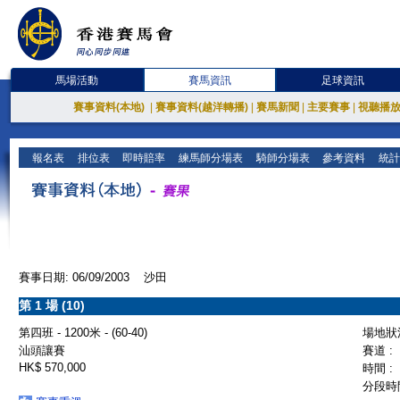
馬場活動
賽馬資訊
足球資訊
賽事資料(本地)
|
賽事資料(越洋轉播)
|
賽馬新聞
|
主要賽事
|
視聽播
報名表
排位表
即時賠率
練馬師分場表
騎師分場表
參考資料
統計
賽事日期: 06/09/2003 沙田
第 1 場 (10)
第四班 - 1200米 - (60-40)
場地狀況
汕頭讓賽
賽道 :
HK$ 570,000
時間 :
分段時間