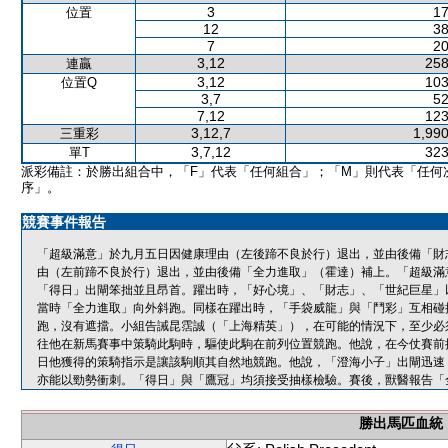
3
17
位置
12
38
7
20
3,12
258
連贏
3,12
103
位置Q
3,7
52
7,12
123
3,12,7
1,990
三重彩
3,7,12
323
單T
派彩備註：於勝出組合中，「F」代表「任何組合」；「M」則代表「任何
序」。
競賽事件報告
「超級滿意」於九月五日因健康理由（左後蹄不良於行）退出，並由後備「財
由（左前蹄不良於行）退出，並由後備「全力進取」（霍達）補上。「超級滿
「得日」出閘笨拙並且昂首。躍出時，「好心境」、「財志」、「世紀巨星」
當時「全力進取」向外斜跑。同樣在躍出時，「手袋威龍」與「鬥彩」互相碰
跑，沒有遮擋。小組告誡昆霑誠（「上海精英」），在可能的情況下，至少必
往他在新馬賽事中策騎此駒時，驅使此駒在前列位置競跑。他說，在今仗賽前
日他獲得的策騎指示是讓該駒順其自然地競跑。他說，「澄海小子」出閘迅速
亦能以勁勢衝刺。「得日」與「鷹冠」均須接受抽樣檢驗。賽後，獸醫報告「
勝出馬匹血統