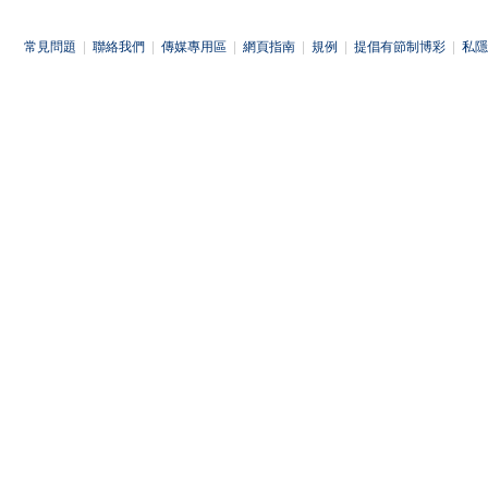
常見問題
|
聯絡我們
|
傳媒專用區
|
網頁指南
|
規例
|
提倡有節制博彩
|
私隱