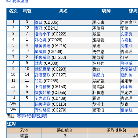
賽事重溫
名次
馬號
馬名
騎師
練馬
1
3
得日
(CB305)
馬安東
約翰摩亞
2
12
鷹冠
(CB241)
馬偉昌
愛倫
3
7
澄海小子
(CC222)
戴勝
文家良
4
1
好心境
(CC026)
巫斯義
方嘉柏
5
4
飛黃騰達
(CA215)
韋達
沈集成
6
13
星威寶
(CB439)
史偉恩
告達理
7
2
手袋威龍
(BT253)
楊啟棠
何良
8
9
財志
(CA308)
薛順強
呂健威
9
10
世紀巨星
(CC293)
鄧迪
大衛希斯
10
14
對酒當歌
(CC127)
韋紀力
蔡約翰
11
11
鬥彩
(CC255)
嚴顯強
梁定華
12
6
上海精英
(CB153)
昆霑誠
姚本輝
13
8
快步如飛
(CC055)
杜鵬志
吳定強
14
5
全力進取
(CB409)
霍達
告達理
WV
超級滿意
(CC113)
胡活士
胡森
WV
盡情發揮
(CC279)
鄭雨滇
葉楚航
備註:
賽事特別情況索引
派彩
彩池
勝出組合
派彩 (HK$)
3
49
獨贏