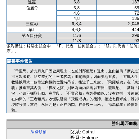
6,8
137
連贏
6,8
59
位置Q
4,6
72
4,8
135
6,8,4
2,048
三重彩
4,6,8
444
單T
11/6
299
第五口孖寶
11/8
93
派彩備註：於勝出組合中，「F」代表「任何組合」；「M」則代表「任何
序」。
競賽事件報告
「千里馬」於九月九日因健康理由（左前肘部僵硬）退出，並由後備「廣友之
可再次出賽。站立差劣的「王者駿馬」出閘笨拙，因而失地甚多。「遊戲人生
收慢以尋求一個靠近內欄的位置時昂首。接近千三米處，「飛躍成功」在「東
駒」推進至其內側，「廣友之寶」則略為向內斜跑以避開「龍鳳配」，當時「
況，小組不採取行動。在早段，「孖寶必勝」在外疊競跑，沒有遮擋，其後在
在內閃的「王者駿馬」收慢以避開「飛躍成功」的後蹄。接近七百米處，難以
境時收慢，當時「永恒之趣」正在內閃。在最後一百米，「祿馬福星」於催策
驗。
勝出馬匹血統
父系: Catrail
法國領袖
母系: Hakone