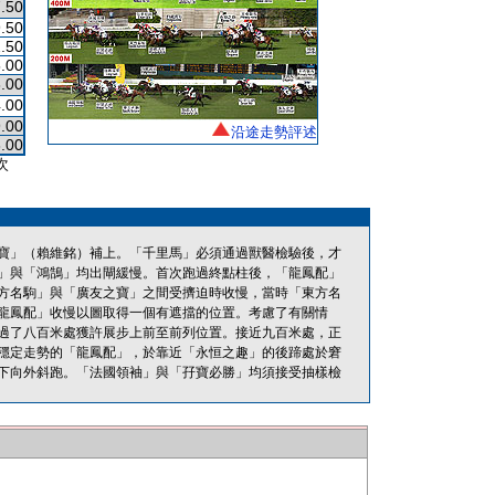
.50
.50
.50
.00
.00
.00
.00
沿途走勢評述
.00
次
寶」（賴維銘）補上。「千里馬」必須通過獸醫檢驗後，才
」與「鴻鵠」均出閘緩慢。首次跑過終點柱後，「龍鳳配」
方名駒」與「廣友之寶」之間受擠迫時收慢，當時「東方名
龍鳳配」收慢以圖取得一個有遮擋的位置。考慮了有關情
過了八百米處獲許展步上前至前列位置。接近九百米處，正
穩定走勢的「龍鳳配」，於靠近「永恒之趣」的後蹄處於窘
下向外斜跑。「法國領袖」與「孖寶必勝」均須接受抽樣檢