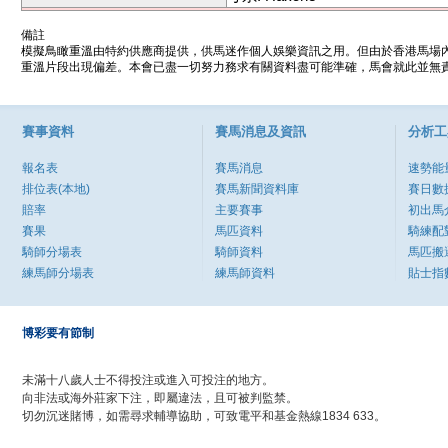
備註
模擬鳥瞰重溫由特約供應商提供，供馬迷作個人娛樂資訊之用。但由於香港馬場
重溫片段出現偏差。本會已盡一切努力務求有關資料盡可能準確，馬會就此並無責
賽事資料
賽馬消息及資訊
分析工
報名表
賽馬消息
速勢能
排位表(本地)
賽馬新聞資料庫
賽日數
賠率
主要賽事
初出馬
賽果
馬匹資料
騎練配
騎師分場表
騎師資料
馬匹搬
練馬師分場表
練馬師資料
貼士指
博彩要有節制
未滿十八歲人士不得投注或進入可投注的地方。
向非法或海外莊家下注，即屬違法，且可被判監禁。
切勿沉迷賭博，如需尋求輔導協助，可致電平和基金熱線1834 633。