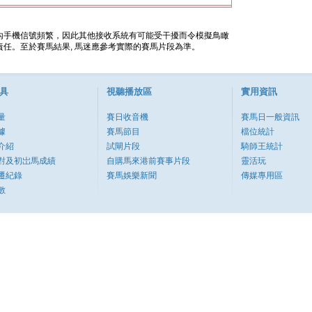
內手機信號頻繁，因此其他接收系統有可能受干擾而令模擬鳥瞰
任。至於賽馬結果, 馬迷應參考實際的賽馬片段為準。
具
視聽播放區
實用資訊
量
賽日收音機
賽馬日一般資訊
據
賽馬節目
檔位統計
介紹
試閘片段
騎師王統計
對及初岀馬成績
自購馬來港前賽事片段
靈活玩
遷紀錄
賽馬娛樂新聞
傳媒專用區
數