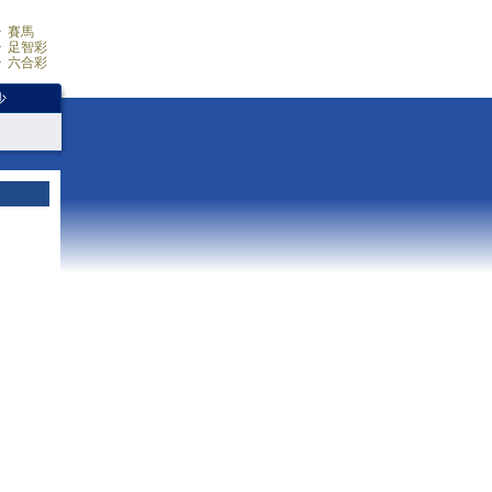
賽馬
足智彩
六合彩
少