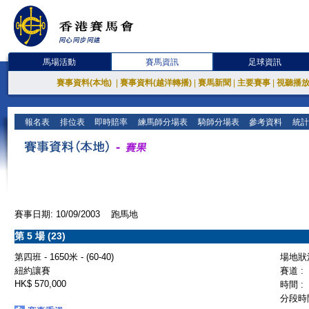
馬場活動
賽馬資訊
足球資訊
賽事資料(本地)
|
賽事資料(越洋轉播)
|
賽馬新聞
|
主要賽事
|
視聽播
報名表
排位表
即時賠率
練馬師分場表
騎師分場表
參考資料
統計
賽事日期: 10/09/2003 跑馬地
第 5 場 (23)
第四班 - 1650米 - (60-40)
場地狀況
紐約讓賽
賽道 :
HK$ 570,000
時間 :
分段時間