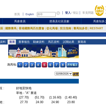
登入
/
登記
常見問題
首頁
English
馬會會員
慈善及社區貢獻
馬會知多
放區
|
國際賽馬
|
香港國際馬匹拍賣會
|
從化馬場
|
投注指南
|
賽馬知多些
|
RESTART
資料
賽果
賽事報告
騎練資料
馬匹資料
試閘結果
賽期表
跑馬地:
 :
好地至快地
草地 - "A" 賽道
(27.70)
(51.70)
(1:16.60)
(1:40.40)
27.70
24.00
24.90
23.80
 :