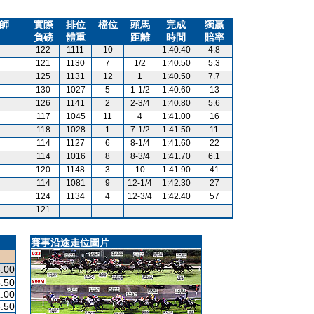
師
實際
排位
檔位
頭馬
完成
獨贏
負磅
體重
距離
時間
賠率
122
1111
10
---
1:40.40
4.8
121
1130
7
1/2
1:40.50
5.3
125
1131
12
1
1:40.50
7.7
130
1027
5
1-1/2
1:40.60
13
126
1141
2
2-3/4
1:40.80
5.6
117
1045
11
4
1:41.00
16
118
1028
1
7-1/2
1:41.50
11
114
1127
6
8-1/4
1:41.60
22
114
1016
8
8-3/4
1:41.70
6.1
120
1148
3
10
1:41.90
41
114
1081
9
12-1/4
1:42.30
27
124
1134
4
12-3/4
1:42.40
57
121
---
---
---
---
---
賽事沿途走位圖片
.00
.50
.00
.50