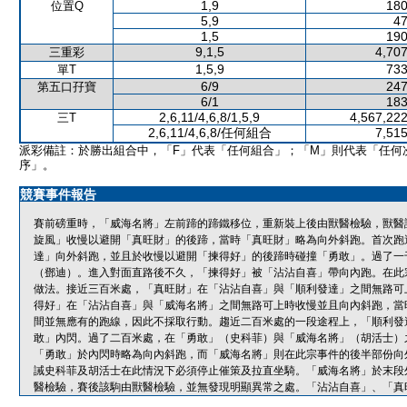
1,9
180
位置Q
5,9
47
1,5
190
9,1,5
4,707
三重彩
1,5,9
733
單T
6/9
247
第五口孖寶
6/1
183
2,6,11/4,6,8/1,5,9
4,567,222
三T
2,6,11/4,6,8/任何組合
7,515
派彩備註：於勝出組合中，「F」代表「任何組合」；「M」則代表「任何
序」。
競賽事件報告
賽前磅重時，「威海名將」左前蹄的蹄鐵移位，重新裝上後由獸醫檢驗，獸醫
旋風」收慢以避開「真旺財」的後蹄，當時「真旺財」略為向外斜跑。首次跑
達」向外斜跑，並且於收慢以避開「揀得好」的後蹄時碰撞「勇敢」。過了一
（鄧迪）。進入對面直路後不久，「揀得好」被「沾沾自喜」帶向內跑。在此
做法。接近三百米處，「真旺財」在「沾沾自喜」與「順利發達」之間無路可
得好」在「沾沾自喜」與「威海名將」之間無路可上時收慢並且向內斜跑，當
間並無應有的跑線，因此不採取行動。趨近二百米處的一段途程上，「順利發
敢」內閃。過了二百米處，在「勇敢」（史科菲）與「威海名將」（胡活士）
「勇敢」於內閃時略為向內斜跑，而「威海名將」則在此宗事件的後半部份向
誡史科菲及胡活士在此情況下必須停止催策及拉直坐騎。「威海名將」於末段
醫檢驗，賽後該駒由獸醫檢驗，並無發現明顯異常之處。「沾沾自喜」、「真