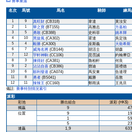
賽事重溫
名次
馬號
馬名
騎師
練馬
1
9
真旺財
(CB318)
韋達
黃汝安
2
1
華之寶
(BT155)
高雅志
方嘉柏
3
5
勇敢
(CB388)
史科菲
姚本輝
4
10
黑旋風
(CA302)
霍達
吳定強
5
4
毅勝
(CA300)
巫斯義
大衛希斯
6
7
威海名將
(CB144)
胡活士
胡森
7
12
宇軒神駒
(CC106)
昆霑誠
約翰摩亞
8
3
揀得好
(CA381)
魯柏軒
何良
9
2
沾沾自喜
(CB386)
鄧迪
苗禮德
10
6
順利發達
(CA074)
馬安東
告達理
11
8
勇者
(BS041)
戴勝
岳敦
12
11
辣辣王
(CC160)
鄭雨滇
王兆旦
備註:
賽事特別情況索引
派彩
彩池
勝出組合
派彩 (HK$)
9
47
獨贏
9
19
位置
1
59
5
23
1,9
633
連贏