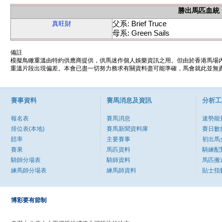
勝出馬匹血統
父系: Brief Truce
真旺財
母系: Green Sails
備註
模擬鳥瞰重溫由特約供應商提供，供馬迷作個人娛樂資訊之用。但由於香港馬場
重溫片段出現偏差。本會已盡一切努力務求有關資料盡可能準確，馬會就此並無責
賽事資料
賽馬消息及資訊
分析工
報名表
賽馬消息
速勢能
排位表(本地)
賽馬新聞資料庫
賽日數
賠率
主要賽事
初出馬
賽果
馬匹資料
騎練配
騎師分場表
騎師資料
馬匹搬
練馬師分場表
練馬師資料
貼士指
博彩要有節制