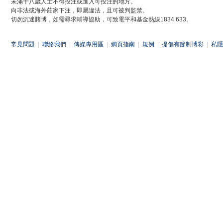
未滿十八歲人士不得投注或進入可投注的地方。
向非法或海外莊家下注，即屬違法，且可被判監禁。
切勿沉迷賭博，如需尋求輔導協助，可致電平和基金熱線1834 633。
常見問題
|
聯絡我們
|
傳媒專用區
|
網頁指南
|
規例
|
提倡有節制博彩
|
私隱