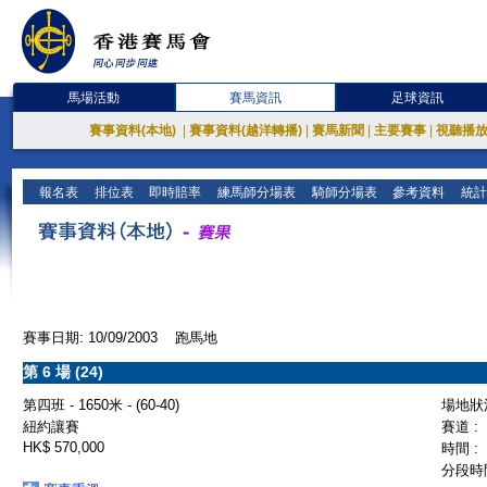
馬場活動
賽馬資訊
足球資訊
賽事資料(本地)
|
賽事資料(越洋轉播)
|
賽馬新聞
|
主要賽事
|
視聽播
報名表
排位表
即時賠率
練馬師分場表
騎師分場表
參考資料
統計
賽事日期: 10/09/2003 跑馬地
第 6 場 (24)
第四班 - 1650米 - (60-40)
場地狀況
紐約讓賽
賽道 :
HK$ 570,000
時間 :
分段時間