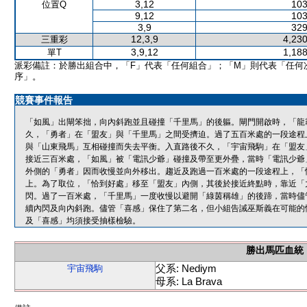
3,12
103
位置Q
9,12
103
3,9
329
12,3,9
4,230
三重彩
3,9,12
1,188
單T
派彩備註：於勝出組合中，「F」代表「任何組合」；「M」則代表「任何
序」。
競賽事件報告
「如風」出閘笨拙，向內斜跑並且碰撞「千里馬」的後軀。閘門開啟時，「龍
久，「勇者」在「盟友」與「千里馬」之間受擠迫。過了五百米處的一段途程
與「山東飛馬」互相碰撞而失去平衡。入直路後不久，「宇宙飛駒」在「盟友
接近三百米處，「如風」被「電訊少爺」碰撞及帶至更外疊，當時「電訊少爺
外側的「勇者」因而收慢並向外移出。趨近及跑過一百米處的一段途程上，「
上。為了取位，「恰到好處」移至「盟友」內側，其後於接近終點時，靠近「
閃。過了一百米處，「千里馬」一度收慢以避開「綠茵稱雄」的後蹄，當時儘
續內閃及向內斜跑。儘管「喜感」保住了第二名，但小組告誡巫斯義在可能的
及「喜感」均須接受抽樣檢驗。
勝出馬匹血統
父系: Nediym
宇宙飛駒
母系: La Brava