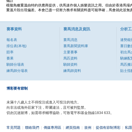
備註
模擬鳥瞰重溫由特約供應商提供，供馬迷作個人娛樂資訊之用。但由於香港馬場
重溫片段出現偏差。本會已盡一切努力務求有關資料盡可能準確，馬會就此並無責
賽事資料
賽馬消息及資訊
分析工
報名表
賽馬消息
速勢能
排位表(本地)
賽馬新聞資料庫
賽日數
賠率
主要賽事
初出馬
賽果
馬匹資料
騎練配
騎師分場表
騎師資料
馬匹搬
練馬師分場表
練馬師資料
貼士指
博彩要有節制
未滿十八歲人士不得投注或進入可投注的地方。
向非法或海外莊家下注，即屬違法，且可被判監禁。
切勿沉迷賭博，如需尋求輔導協助，可致電平和基金熱線1834 633。
常見問題
|
聯絡我們
|
傳媒專用區
|
網頁指南
|
規例
|
提倡有節制博彩
|
私隱