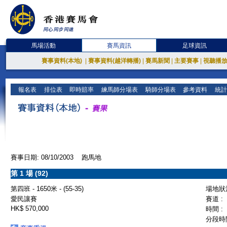
馬場活動
賽馬資訊
足球資訊
賽事資料(本地)
|
賽事資料(越洋轉播)
|
賽馬新聞
|
主要賽事
|
視聽播
報名表
排位表
即時賠率
練馬師分場表
騎師分場表
參考資料
統計
賽事日期: 08/10/2003 跑馬地
第 1 場 (92)
第四班 - 1650米 - (55-35)
場地狀況
愛民讓賽
賽道 :
HK$ 570,000
時間 :
分段時間