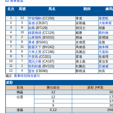
賽事重溫
名次
馬號
馬名
騎師
練馬
1
12
宇宙飛駒
(CC250)
韋達
葉楚航
2
3
喜感
(CB267)
巫斯義
大衛希斯
3
9
如風
(BT129)
胡活士
胡森
4
10
綠茵稱雄
(CC124)
戴勝
蔡約翰
5
2
山東飛馬
(BS032)
鄧迪
苗禮德
6
8
勇者
(BS041)
史偉恩
岳敦
7
11
龍霸天下
(BV242)
馬偉昌
姚本輝
8
6
力奇之寶
(CC196)
高雅志
方嘉柏
9
5
千里馬
(CC021)
霍達
告達理
10
7
電訊少爺
(CA187)
唐士庭
黃汝安
11
1
恰到好處
(BV215)
杜鵬志
呂健威
12
4
盟友
(CB090)
鄭雨滇
何良
備註:
賽事特別情況索引
派彩
彩池
勝出組合
派彩 (HK$)
12
30
獨贏
12
17
位置
3
37
9
30
3,12
266
連贏