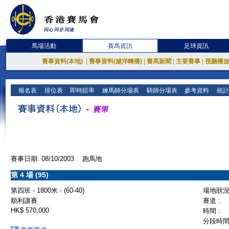
馬場活動
賽馬資訊
足球資訊
賽事資料(本地)
|
賽事資料(越洋轉播)
|
賽馬新聞
|
主要賽事
|
視聽播
報名表
排位表
即時賠率
練馬師分場表
騎師分場表
參考資料
統計
賽事日期: 08/10/2003 跑馬地
第 4 場 (95)
第四班 - 1800米 - (60-40)
場地狀況 
順利讓賽
賽道 :
HK$ 570,000
時間 :
分段時間 