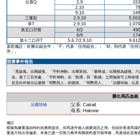
2,9
153
位置Q
2,10
79
9,10
148
2,9,10
5,552
三重彩
2,9,10
1,070
單T
6/2
490
第五口孖寶
6/9
174
5,6,7/2,9,10
9,612
第十二口孖T
派彩備註：於勝出組合中，「F」代表「任何組合」；「M」則代表「任何
序」。
競賽事件報告
「黑旋風」出閘緩慢。「宇軒神駒」出閘笨拙。「樂華成」出閘稍為緩慢。六
迫。過了三百米處，「宇軒神駒」在「勁湧」與「動感」之間無路可上時收慢
並且向外移出以避開「明艷照人」的後蹄。「明艷照人」、「法國領袖」以及
勝出馬匹血統
父系: Catrail
法國領袖
母系: Hakone
備註
模擬鳥瞰重溫由特約供應商提供，供馬迷作個人娛樂資訊之用。但由於香港馬場
重溫片段出現偏差。本會已盡一切努力務求有關資料盡可能準確，馬會就此並無責