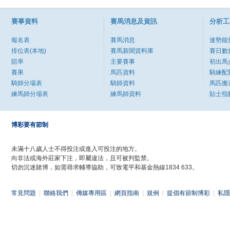
賽事資料
賽馬消息及資訊
分析工
報名表
賽馬消息
速勢能
排位表(本地)
賽馬新聞資料庫
賽日數
賠率
主要賽事
初出馬
賽果
馬匹資料
騎練配
騎師分場表
騎師資料
馬匹搬
練馬師分場表
練馬師資料
貼士指
博彩要有節制
未滿十八歲人士不得投注或進入可投注的地方。
向非法或海外莊家下注，即屬違法，且可被判監禁。
切勿沉迷賭博，如需尋求輔導協助，可致電平和基金熱線1834 633。
常見問題
|
聯絡我們
|
傳媒專用區
|
網頁指南
|
規例
|
提倡有節制博彩
|
私隱