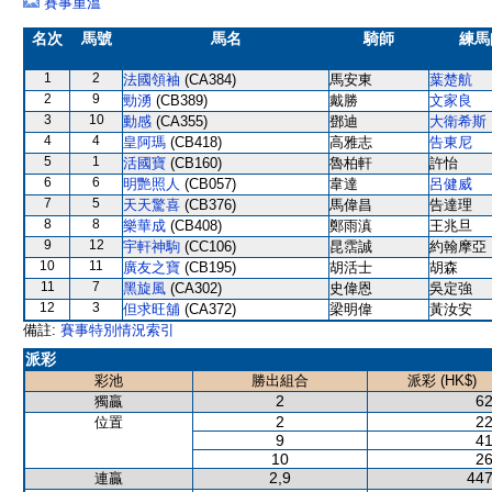
賽事重溫
名次
馬號
馬名
騎師
練馬
1
2
法國領袖
(CA384)
馬安東
葉楚航
2
9
勁湧
(CB389)
戴勝
文家良
3
10
動感
(CA355)
鄧迪
大衛希斯
4
4
皇阿瑪
(CB418)
高雅志
告東尼
5
1
活國寶
(CB160)
魯柏軒
許怡
6
6
明艷照人
(CB057)
韋達
呂健威
7
5
天天驚喜
(CB376)
馬偉昌
告達理
8
8
樂華成
(CB408)
鄭雨滇
王兆旦
9
12
宇軒神駒
(CC106)
昆霑誠
約翰摩亞
10
11
廣友之寶
(CB195)
胡活士
胡森
11
7
黑旋風
(CA302)
史偉恩
吳定強
12
3
但求旺舖
(CA372)
梁明偉
黃汝安
備註:
賽事特別情況索引
派彩
彩池
勝出組合
派彩 (HK$)
2
62
獨贏
2
22
位置
9
41
10
26
2,9
447
連贏