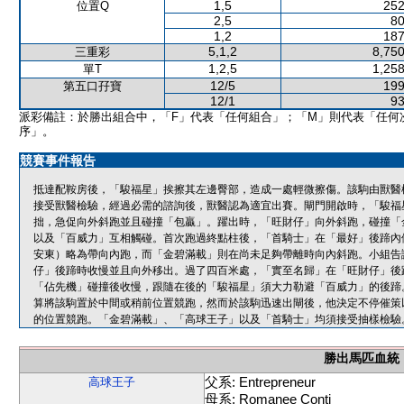
1,5
252
位置Q
2,5
80
1,2
187
5,1,2
8,750
三重彩
1,2,5
1,258
單T
12/5
199
第五口孖寶
12/1
93
派彩備註：於勝出組合中，「F」代表「任何組合」；「M」則代表「任何
序」。
競賽事件報告
抵達配鞍房後，「駿福星」挨擦其左邊臀部，造成一處輕微擦傷。該駒由獸醫
接受獸醫檢驗，經過必需的諮詢後，獸醫認為適宜出賽。閘門開啟時，「駿福
拙，急促向外斜跑並且碰撞「包贏」。躍出時，「旺財仔」向外斜跑，碰撞「
以及「百威力」互相觸碰。首次跑過終點柱後，「首騎士」在「最好」後蹄內
安東）略為帶向內跑，而「金碧滿載」則在尚未足夠帶離時向內斜跑。小組告
仔」後蹄時收慢並且向外移出。過了四百米處，「實至名歸」在「旺財仔」後
「佔先機」碰撞後收慢，跟隨在後的「駿福星」須大力勒避「百威力」的後蹄
算將該駒置於中間或稍前位置競跑，然而於該駒迅速出閘後，他決定不停催策
的位置競跑。「金碧滿載」、「高球王子」以及「首騎士」均須接受抽樣檢驗
勝出馬匹血統
父系: Entrepreneur
高球王子
母系: Romanee Conti