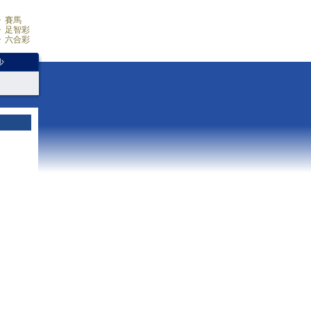
賽馬
足智彩
六合彩
少