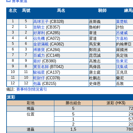
賽事重溫
名次
馬號
馬名
騎師
練馬
1
5
高球王子
(CB328)
巫斯義
葉楚航
2
1
首騎士
(CB357)
魯柏軒
許怡
3
2
好犀利
(CA285)
韋達
呂健威
4
4
佔先機
(CA072)
霍達
方嘉柏
5
6
金碧滿載
(CA082)
馬安東
約翰摩亞
6
3
搏勝寶
(CA284)
鄭雨滇
羅國洲
7
7
百威力
(CC148)
昆霑誠
吳定強
8
9
最好
(CB380)
高雅志
告東尼
9
8
實至名歸
(BT042)
馬偉昌
沈集成
10
11
駿福星
(CA137)
唐士庭
王兆旦
11
10
旺財仔
(CC078)
杜鵬志
蘭尼
12
12
包贏
(CB215)
史偉恩
岳敦
備註:
賽事特別情況索引
派彩
彩池
勝出組合
派彩 (HK$)
5
72
獨贏
5
29
位置
1
57
2
20
1,5
780
連贏