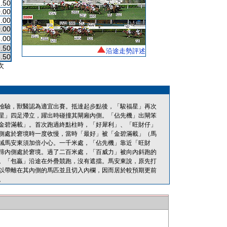
.50
.00
.00
.00
.00
.50
沿途走勢評述
.50
次
檢驗，獸醫認為適宜出賽。抵達起步點後，「駿福星」再次
星」四足滯立，躍出時碰撞其閘廂內側。「佔先機」出閘笨
金碧滿載」。首次跑過終點柱時，「好犀利」、「旺財仔」
側處於窘境時一度收慢，當時「最好」被「金碧滿載」（馬
誡馬安東須加倍小心。一千米處，「佔先機」靠近「旺財
蹄內側處於窘境。過了二百米處，「百威力」被向內斜跑的
。「包贏」沿途在外疊競跑，沒有遮擋。馬安東說，原先打
以帶離在其內側的馬匹並且切入內欄，因而居於較預期更前
。