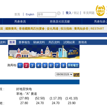
登入
/
登記
常見問題
首頁
English
馬會會員
慈善及社區貢獻
馬會知多
放區
|
國際賽馬
|
香港國際馬匹拍賣會
|
從化馬場
|
投注指南
|
賽馬知多些
|
RESTART
資料
賽果
賽事報告
騎練資料
馬匹資料
試閘結果
賽期表
跑馬地:
 :
好地至快地
草地 - "A" 賽道
(27.80)
(52.50)
(1:17.20)
(1:41.10)
27.80
24.70
24.70
23.90
 :