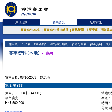
馬場活動
賽馬資訊
足球資訊
賽事資料(本地)
|
賽事資料(越洋轉播)
|
賽馬新聞
|
主要賽事
|
視聽播
報名表
排位表
即時賠率
練馬師分場表
騎師分場表
參考資料
統計
賽事日期: 08/10/2003 跑馬地
第 2 場 (93)
第五班 - 1650米 - (40-15)
場地狀況
華富讓賽
賽道 :
HK$ 500,000
時間 :
分段時間