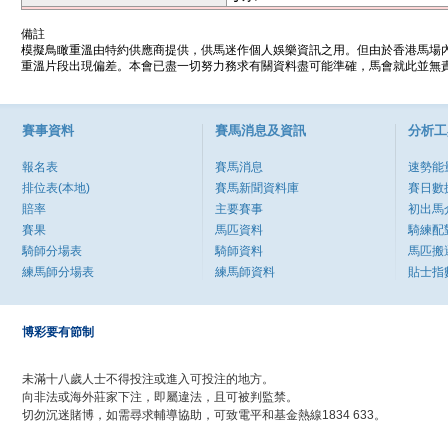
備註
模擬鳥瞰重溫由特約供應商提供，供馬迷作個人娛樂資訊之用。但由於香港馬場
重溫片段出現偏差。本會已盡一切努力務求有關資料盡可能準確，馬會就此並無責
賽事資料
賽馬消息及資訊
分析工
報名表
賽馬消息
速勢能
排位表(本地)
賽馬新聞資料庫
賽日數
賠率
主要賽事
初出馬
賽果
馬匹資料
騎練配
騎師分場表
騎師資料
馬匹搬
練馬師分場表
練馬師資料
貼士指
博彩要有節制
未滿十八歲人士不得投注或進入可投注的地方。
向非法或海外莊家下注，即屬違法，且可被判監禁。
切勿沉迷賭博，如需尋求輔導協助，可致電平和基金熱線1834 633。