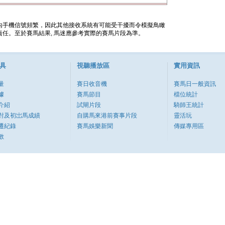
內手機信號頻繁，因此其他接收系統有可能受干擾而令模擬鳥瞰
任。至於賽馬結果, 馬迷應參考實際的賽馬片段為準。
具
視聽播放區
實用資訊
量
賽日收音機
賽馬日一般資訊
據
賽馬節目
檔位統計
介紹
試閘片段
騎師王統計
對及初岀馬成績
自購馬來港前賽事片段
靈活玩
遷紀錄
賽馬娛樂新聞
傳媒專用區
數