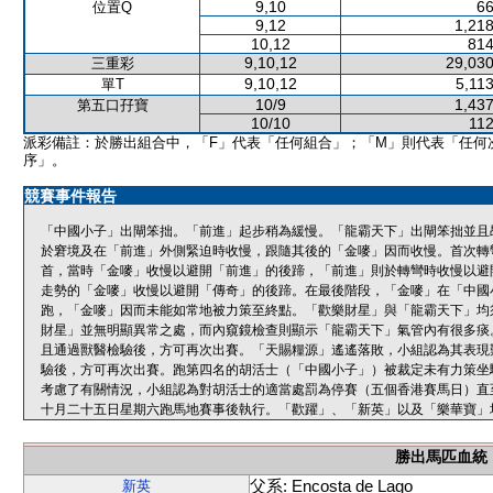
9,10
66
位置Q
9,12
1,218
10,12
814
9,10,12
29,030
三重彩
9,10,12
5,11
單T
10/9
1,437
第五口孖寶
10/10
112
派彩備註：於勝出組合中，「F」代表「任何組合」；「M」則代表「任何
序」。
競賽事件報告
「中國小子」出閘笨拙。「前進」起步稍為緩慢。「龍霸天下」出閘笨拙並且
於窘境及在「前進」外側緊迫時收慢，跟隨其後的「金嘜」因而收慢。首次轉
首，當時「金嘜」收慢以避開「前進」的後蹄，「前進」則於轉彎時收慢以避
走勢的「金嘜」收慢以避開「傳奇」的後蹄。在最後階段，「金嘜」在「中國
跑，「金嘜」因而未能如常地被力策至終點。「歡樂財星」與「龍霸天下」均
財星」並無明顯異常之處，而內窺鏡檢查則顯示「龍霸天下」氣管內有很多痰
且通過獸醫檢驗後，方可再次出賽。「天賜糧源」遙遙落敗，小組認為其表現
驗後，方可再次出賽。跑第四名的胡活士（「中國小子」）被裁定未有力策坐騎
考慮了有關情況，小組認為對胡活士的適當處罰為停賽（五個香港賽馬日）直
十月二十五日星期六跑馬地賽事後執行。「歡躍」、「新英」以及「樂華寶」
勝出馬匹血統
父系: Encosta de Lago
新英