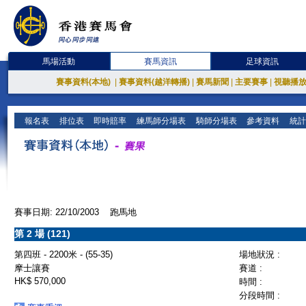
馬場活動
賽馬資訊
足球資訊
賽事資料(本地)
|
賽事資料(越洋轉播)
|
賽馬新聞
|
主要賽事
|
視聽播
報名表
排位表
即時賠率
練馬師分場表
騎師分場表
參考資料
統計
賽事日期: 22/10/2003 跑馬地
第 2 場 (121)
第四班 - 2200米 - (55-35)
場地狀況 :
摩士讓賽
賽道 :
HK$ 570,000
時間 :
分段時間 :