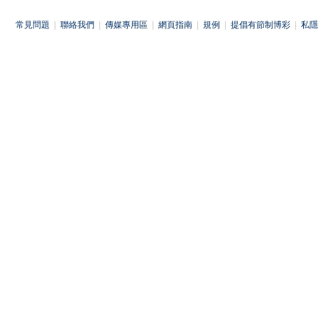
常見問題
|
聯絡我們
|
傳媒專用區
|
網頁指南
|
規例
|
提倡有節制博彩
|
私隱