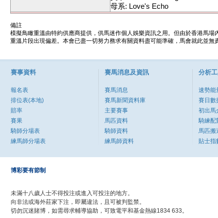
母系: Love's Echo
備註
模擬鳥瞰重溫由特約供應商提供，供馬迷作個人娛樂資訊之用。但由於香港馬場
重溫片段出現偏差。本會已盡一切努力務求有關資料盡可能準確，馬會就此並無責
賽事資料
賽馬消息及資訊
分析工
報名表
賽馬消息
速勢能
排位表(本地)
賽馬新聞資料庫
賽日數
賠率
主要賽事
初出馬
賽果
馬匹資料
騎練配
騎師分場表
騎師資料
馬匹搬
練馬師分場表
練馬師資料
貼士指
博彩要有節制
未滿十八歲人士不得投注或進入可投注的地方。
向非法或海外莊家下注，即屬違法，且可被判監禁。
切勿沉迷賭博，如需尋求輔導協助，可致電平和基金熱線1834 633。