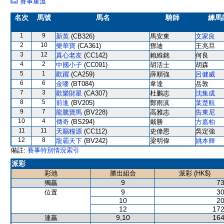
賽事重溫
名次
馬號
馬名
騎師
練馬
1
9
新英
(CB326)
馬安東
文家良
2
10
樂華寶
(CA361)
鄧迪
王兆旦
3
12
真心老友
(CC142)
賴維銘
何良
4
2
中國小子
(CC091)
胡活士
胡森
5
1
歡躍
(CA259)
薛順強
呂健威
6
6
金嘜
(BT084)
韋達
岳敦
7
3
歡樂財星
(CA307)
杜鵬志
沈集成
8
5
前進
(BV205)
鄭雨滇
葉楚航
9
7
龍騰寶馬
(BV228)
高雅志
告東尼
10
4
傳奇
(BS294)
戴勝
方嘉柏
11
11
天賜糧源
(CC112)
史偉恩
吳定強
12
8
龍霸天下
(BV242)
梁明偉
姚本輝
備註:
賽事特別情況索引
派彩
彩池
勝出組合
派彩 (HK$)
9
73
獨贏
9
30
位置
10
20
12
172
9,10
164
連贏