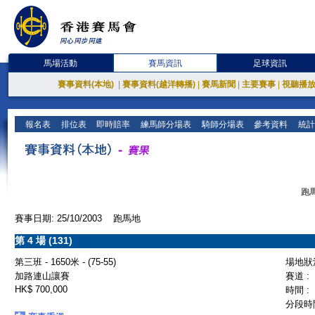
馬場活動
賽馬資訊
足球資訊
賽事資料(本地)
|
賽事資料(越洋轉播)
|
賽馬新聞
|
主要賽事
|
視聽播
報名表
排位表
即時賠率
練馬師分場表
騎師分場表
參考資料
統計
跑馬
賽事日期: 25/10/2003 跑馬地
第 4 場 (131)
第三班 - 1650米 - (75-55)
場地狀況
加路連山讓賽
賽道 :
HK$ 700,000
時間 :
分段時間