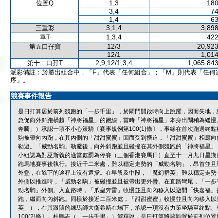
1,3
180
位置Q
3,4
74
1,4
63
3,1,4
3,898
三重彩
1,3,4
422
單T
12/3
20,923
第五口孖寶
12/1
1,014
2,9,12/1,3,4
1,065,843
第十二口孖T
派彩備註：於勝出組合中，「F」代表「任何組合」；「M」則代表「任何
序」。
競賽事件報告
是日打算居於前列競跑的「一步千里」，於閘門開啟時向上跳躍，因而失地，
急促向外斜跑橫越「神將福星」的跑線，當時「神將福星」本身出閘稍為緩慢
奔騰」）承認一項不小心策騎〔賽事規例第100(1)條〕，事緣在首次跑過
駒被帶向內跑，在其內側的「甜甜蜜蜜」因而受到擠迫，「甜甜蜜蜜」相應向
勒避。「威勁名駒」勒避後，向外斜跑並且碰撞在其外側競跑的「神將福星」
小組認為對巫斯義的適當處罰為停賽（三個香港賽馬日）直至十一月九日星期
跑馬地賽事後執行。接近千二米處，難以穩定走勢的「威勁名駒」，昂首並且
外疊，在餘下的途程上沒有遮擋。在早段及中段，「魔幻群英」難以穩定走勢
外側以推進時，「威勁名駒」被碰撞並且被帶出更外疊。在直路彎尾，「一步
勁名駒」外側。入直路時，「爪皇奔雷」收慢並且向內移入以避開「快嘉福」
跑，繼而向內斜跑。同樣於接近二百米處，「甜甜蜜蜜」收慢並且向內移入以
英」），在其跟隨的練馬師大衛希斯在場下，承認一項沒有力策坐騎至終點、
100(2)條〕。杜鵬志（「一步千里」）解釋說，是日打算將該駒置於前列