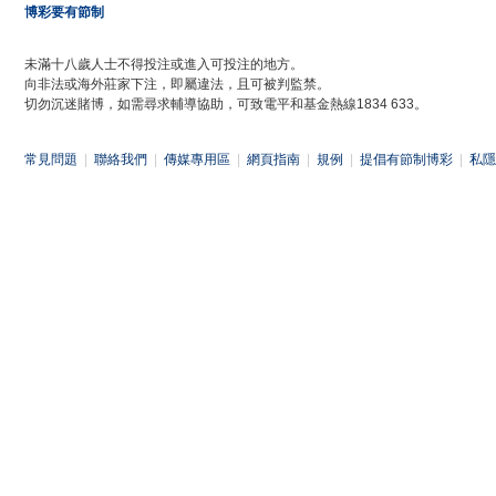
博彩要有節制
未滿十八歲人士不得投注或進入可投注的地方。
向非法或海外莊家下注，即屬違法，且可被判監禁。
切勿沉迷賭博，如需尋求輔導協助，可致電平和基金熱線1834 633。
常見問題
|
聯絡我們
|
傳媒專用區
|
網頁指南
|
規例
|
提倡有節制博彩
|
私隱