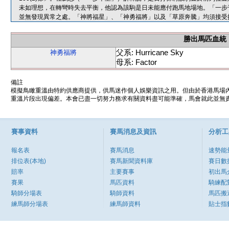
未如理想，在轉彎時失去平衡，他認為該駒是日未能應付跑馬地場地。「一步
並無發現異常之處。「神將福星」、「神勇福將」以及「草原奔騰」均須接受
勝出馬匹血統
父系: Hurricane Sky
神勇福將
母系: Factor
備註
模擬鳥瞰重溫由特約供應商提供，供馬迷作個人娛樂資訊之用。但由於香港馬場
重溫片段出現偏差。本會已盡一切努力務求有關資料盡可能準確，馬會就此並無責
賽事資料
賽馬消息及資訊
分析工
報名表
賽馬消息
速勢能
排位表(本地)
賽馬新聞資料庫
賽日數
賠率
主要賽事
初出馬
賽果
馬匹資料
騎練配
騎師分場表
騎師資料
馬匹搬
練馬師分場表
練馬師資料
貼士指