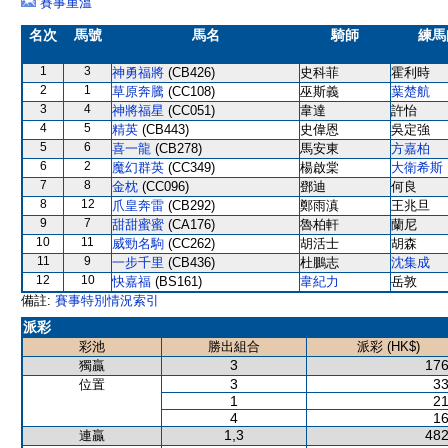
賽事重溫
名次
馬號
馬名
騎師
練馬
1
3
神勇福將
(CB426)
史科菲
霍利時
2
1
草原奔騰
(CC108)
巫斯義
葉楚航
3
4
神將福星
(CC051)
韋達
許怡
4
5
精英
(CB443)
史偉恩
吳定強
5
6
喜一龍
(CB278)
馬安東
方嘉柏
6
2
魔幻群英
(CC349)
楊啟棠
大衛希斯
7
8
金枕
(CC096)
鄧迪
何良
8
12
爪皇奔雷
(CB292)
鄭雨滇
王兆旦
9
7
甜甜蜜蜜
(CA176)
魯柏軒
蘭尼
10
11
威勁名駒
(CC262)
胡活士
胡森
11
9
一步千里
(CB436)
杜鵬志
沈集成
12
10
快嘉福
(BS161)
韋紀力
岳敦
備註:
賽事特別情況索引
派彩
彩池
勝出組合
派彩 (HK$)
3
176
獨贏
3
33
位置
1
21
4
16
1,3
482
連贏