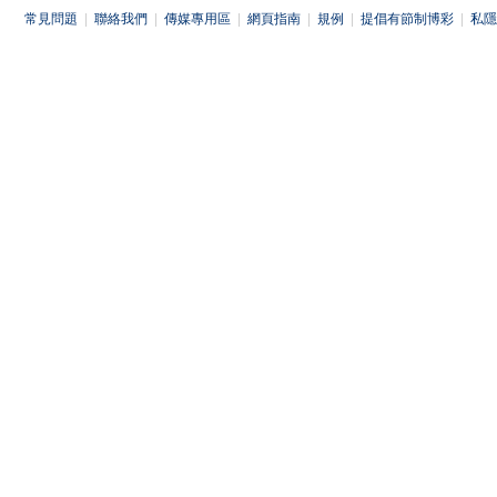
常見問題
|
聯絡我們
|
傳媒專用區
|
網頁指南
|
規例
|
提倡有節制博彩
|
私隱