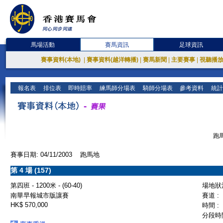
馬場活動
賽馬資訊
足球資訊
賽事資料(本地)
|
賽事資料(越洋轉播)
|
賽馬新聞
|
主要賽事
|
視聽播
報名表
排位表
即時賠率
練馬師分場表
騎師分場表
參考資料
統計
跑馬
賽事日期: 04/11/2003 跑馬地
第 4 場 (157)
第四班 - 1200米 - (60-40)
場地狀況
南華早報城市版讓賽
賽道 :
HK$ 570,000
時間 :
分段時間