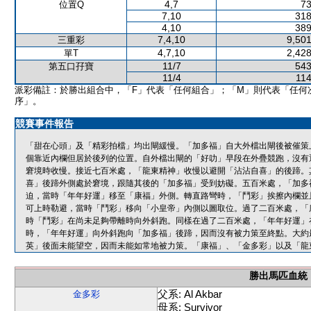
4,7
73
位置Q
7,10
318
4,10
389
7,4,10
9,501
三重彩
4,7,10
2,428
單T
11/7
543
第五口孖寶
11/4
114
派彩備註：於勝出組合中，「F」代表「任何組合」；「M」則代表「任何
序」。
競賽事件報告
「甜在心頭」及「精彩拍檔」均出閘緩慢。「加多福」自大外檔出閘後被催策
個靠近內欄但居於後列的位置。自外檔出閘的「好叻」早段在外疊競跑，沒有
窘境時收慢。接近七百米處，「龍東精神」收慢以避開「沾沾自喜」的後蹄。
喜」後蹄外側處於窘境，跟隨其後的「加多福」受到妨礙。五百米處，「加多
迫，當時「年年好運」移至「康福」外側。轉直路彎時，「鬥彩」挨擦內欄並
可上時勒避，當時「鬥彩」移向「小皇帝」內側以圖取位。過了二百米處，「
時「鬥彩」在尚未足夠帶離時向外斜跑。同樣在過了二百米處，「年年好運」
時，「年年好運」向外斜跑向「加多福」後蹄，因而沒有被力策至終點。大約
英」後面未能望空，因而未能如常地被力策。「康福」、「金多彩」以及「龍
勝出馬匹血統
父系: Al Akbar
金多彩
母系: Survivor