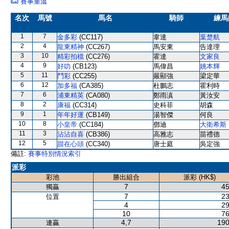
賽事重溫
名次
馬號
馬名
騎師
練馬
1
7
金多彩
(CC117)
韋達
葉楚航
2
4
龍東精神
(CC267)
馬安東
告達理
3
10
精彩拍檔
(CC276)
霍達
文家良
4
9
好叻
(CB123)
馬偉昌
姚本輝
5
11
鬥彩
(CC255)
嚴顯強
梁定華
6
12
加多福
(CA385)
杜鵬志
霍利時
7
6
浦東精英
(CA080)
鄭雨滇
黃汝安
8
2
康福
(CC314)
史科菲
胡森
9
1
年年好運
(CB149)
湯智傑
何良
10
8
小皇帝
(CC184)
鄧迪
大衛希斯
11
3
沾沾自喜
(CB386)
高雅志
苗禮德
12
5
甜在心頭
(CC340)
唐士庭
吳定強
備註:
賽事特別情況索引
派彩
彩池
勝出組合
派彩 (HK$)
7
45
獨贏
7
23
位置
4
29
10
76
4,7
190
連贏