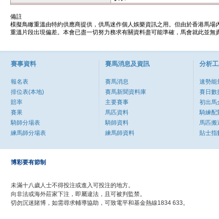
備註
模擬鳥瞰重溫由特約供應商提供，供馬迷作個人娛樂資訊之用。但由於香港馬場
重溫片段出現偏差。本會已盡一切努力務求有關資料盡可能準確，馬會就此並無責
賽事資料
賽馬消息及資訊
分析工
報名表
賽馬消息
速勢能
排位表(本地)
賽馬新聞資料庫
賽日數
賠率
主要賽事
初出馬
賽果
馬匹資料
騎練配
騎師分場表
騎師資料
馬匹搬
練馬師分場表
練馬師資料
貼士指
博彩要有節制
未滿十八歲人士不得投注或進入可投注的地方。
向非法或海外莊家下注，即屬違法，且可被判監禁。
切勿沉迷賭博，如需尋求輔導協助，可致電平和基金熱線1834 633。