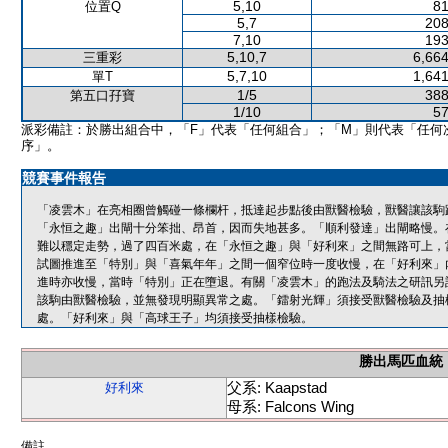
5,10
81
位置Q
5,7
208
7,10
193
5,10,7
6,664
三重彩
5,7,10
1,641
單T
1/5
388
第五口孖寶
1/10
57
派彩備註：於勝出組合中，「F」代表「任何組合」；「M」則代表「任何
序」。
競賽事件報告
「凌雲木」在亮相圈曾觸碰一條欄杆，抵達起步點後由獸醫檢驗，獸醫讓該駒
「永恒之趣」出閘十分笨拙、昂首，因而失地甚多。「順利發達」出閘略慢。
難以穩定走勢，過了四百米處，在「永恒之趣」與「好利來」之間無路可上，
試圖推進至「特別」與「喜氣年年」之間一個窄位時一度收慢，在「好利來」
進時亦收慢，當時「特別」正在墮退。有關「凌雲木」的跑法及騎法之研訊另
該駒由獸醫檢驗，並無發現明顯異常之處。「鐳射光輝」須接受獸醫檢驗及抽
處。「好利來」與「高球王子」均須接受抽樣檢驗。
勝出馬匹血統
父系: Kaapstad
好利來
母系: Falcons Wing
備註