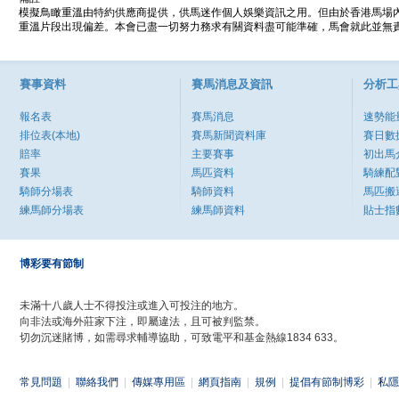
模擬鳥瞰重溫由特約供應商提供，供馬迷作個人娛樂資訊之用。但由於香港馬場
重溫片段出現偏差。本會已盡一切努力務求有關資料盡可能準確，馬會就此並無責
賽事資料
賽馬消息及資訊
分析工
報名表
賽馬消息
速勢能
排位表(本地)
賽馬新聞資料庫
賽日數
賠率
主要賽事
初出馬
賽果
馬匹資料
騎練配
騎師分場表
騎師資料
馬匹搬
練馬師分場表
練馬師資料
貼士指
博彩要有節制
未滿十八歲人士不得投注或進入可投注的地方。
向非法或海外莊家下注，即屬違法，且可被判監禁。
切勿沉迷賭博，如需尋求輔導協助，可致電平和基金熱線1834 633。
常見問題
|
聯絡我們
|
傳媒專用區
|
網頁指南
|
規例
|
提倡有節制博彩
|
私隱