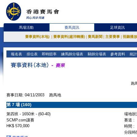
馬場活動
賽馬資訊
足球資訊
賽事資料(本地)
|
賽事資料(越洋轉播)
|
賽馬新聞
|
主要賽事
|
視聽播
報名表
排位表
即時賠率
練馬師分場表
騎師分場表
參考資料
統計
跑馬
賽事日期: 04/11/2003 跑馬地
第 7 場 (160)
第四班 - 1650米 - (60-40)
場地狀況
SCMP.com讓賽
賽道 :
HK$ 570,000
時間 :
分段時間