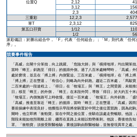
2,12
41
位置Q
3,12
156
2,3
404
12,2,3
2,577
三重彩
2,3,12
825
單T
1/12
110
第五口孖寶
1/2
56
派彩備註：於勝出組合中，「F」代表「任何組合」；「M」則代表「任何
序」。
競賽事件報告
「高威」出閘十分笨拙，向上跳躍。「危險大師」與「橫掃地球」均出閘笨拙
當時「蜂王」斜跑至「得日」的後蹄外側。過了八百米處轉彎時，「高威」外
處於窘境，並且在「搏上搏」內側緊迫。三百米處，「橫掃地球」在「搏上搏
「搏上搏」正在墮退，「有信心」則略為向外斜跑。趨近二百米處，「馬駿寶
二百米處的一段途程上，「得日」在「牧場王」與「蜂王」之間受困，未能推
日」移至「蜂王」的外側，「蜂王」在末段外閃，導致「得日」於大約五十米
「牧場王」內側無路可上時收慢。接近一百米處，「牧場王」向外斜跑，「盛
「高威」推進至靠近「蜂王」的後蹄，當時「蜂王」正在墮退，「高威」因而
賽前操練中表現良好，他獲指示早段將坐騎置於中間之後位置競跑，因為此駒
閘時，他立即將「衝勁寶」留在中間之後位置，坐騎在該處走勢暢順。他說，
階段未能如他預期般上前，繼而在直路上未能以勁勢衝刺。他說，賽後他告知
罩。「衝勁寶」須接受獸醫檢驗，賽後該駒由獸醫檢驗，並無發現異常之處。