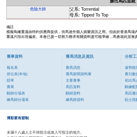
勝出馬匹血統
父系: Torrential
危險大師
母系: Tipped To Top
備註
模擬鳥瞰重溫由特約供應商提供，供馬迷作個人娛樂資訊之用。但由於香港馬場
重溫片段出現偏差。本會已盡一切努力務求有關資料盡可能準確，馬會就此並無責
賽事資料
賽馬消息及資訊
分析工
報名表
賽馬消息
速勢能
排位表(本地)
賽馬新聞資料庫
賽日數
賠率
主要賽事
初出馬
賽果
馬匹資料
騎練配
騎師分場表
騎師資料
馬匹搬
練馬師分場表
練馬師資料
貼士指
博彩要有節制
未滿十八歲人士不得投注或進入可投注的地方。