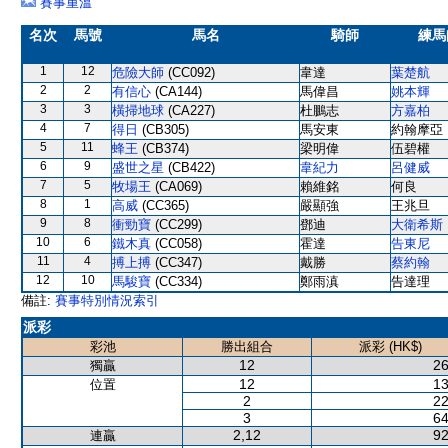
賽事重溫
名次
馬號
馬名
騎師
練馬
1
12
危險大師
(CC092)
韋達
葉楚航
2
2
有信心
(CA144)
馬偉昌
姚本輝
3
3
橫掃地球
(CA227)
杜鵬志
方嘉柏
4
7
得日
(CB305)
馬安東
約翰摩亞
5
11
蜂王
(CB374)
梁明偉
伍碧權
6
9
盛世之星
(CB422)
韋紀力
呂健威
7
5
牧場王
(CA069)
賴維銘
何良
8
1
高威
(CC365)
嚴顯強
王兆旦
9
8
衝勁寶
(CC299)
鄧迪
大衛希斯
10
6
鐵木真
(CC058)
霍達
告東尼
11
4
搏上搏
(CC347)
戴勝
蔡約翰
12
10
馬駿寶
(CC334)
鄭雨滇
告達理
備註:
賽事特別情況索引
派彩
彩池
勝出組合
派彩 (HK$)
12
26
獨贏
12
13
位置
2
22
3
64
2,12
92
連贏