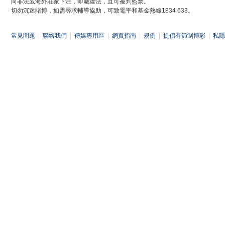
向非法或海外莊家下注，即屬違法，且可被判監禁。
切勿沉迷賭博，如需尋求輔導協助，可致電平和基金熱線1834 633。
常見問題
|
聯絡我們
|
傳媒專用區
|
網頁指南
|
規例
|
提倡有節制博彩
|
私隱