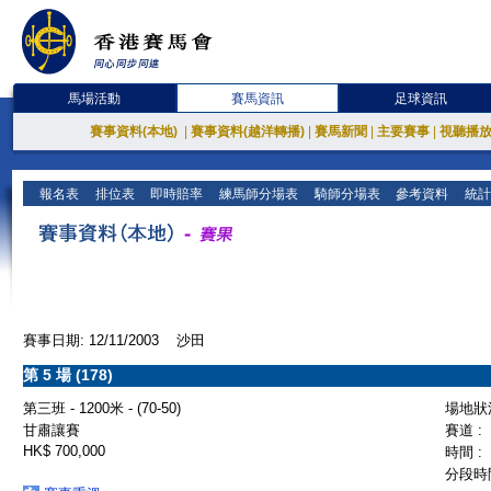
馬場活動
賽馬資訊
足球資訊
賽事資料(本地)
|
賽事資料(越洋轉播)
|
賽馬新聞
|
主要賽事
|
視聽播
報名表
排位表
即時賠率
練馬師分場表
騎師分場表
參考資料
統計
賽事日期: 12/11/2003 沙田
第 5 場 (178)
第三班 - 1200米 - (70-50)
場地狀況
甘肅讓賽
賽道 :
HK$ 700,000
時間 :
分段時間