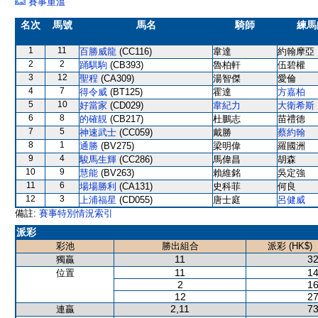
賽事重溫
名次
馬號
馬名
騎師
練馬
1
11
百勝威龍
(CC116)
韋達
約翰摩亞
2
2
踊騏駒
(CB393)
魯柏軒
伍碧權
3
12
聖程
(CA309)
湯智傑
愛倫
4
7
得令威
(BT125)
霍達
方嘉柏
5
10
好當家
(CD029)
韋紀力
大衛希斯
6
8
的確靚
(CB217)
杜鵬志
苗禮德
7
5
神速武士
(CC059)
戴勝
蔡約翰
8
1
通勝
(BV275)
梁明偉
羅國洲
9
4
駿馬生輝
(CC286)
馬偉昌
胡森
10
9
慧能
(BV263)
賴維銘
吳定強
11
6
場場勝利
(CA131)
史科菲
何良
12
3
上浦福星
(CD055)
唐士庭
呂健威
備註:
賽事特別情況索引
派彩
彩池
勝出組合
派彩 (HK$)
11
32
獨贏
11
14
位置
2
16
12
27
2,11
73
連贏