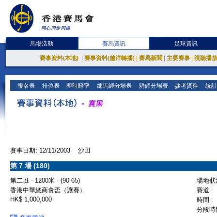
馬場活動
賽馬資訊
足球資訊
賽事資料(本地)
|
賽事資料(越洋轉播)
|
賽馬新聞
|
主要賽事
|
視聽播
報名表
排位表
即時賠率
練馬師分場表
騎師分場表
參考資料
統計
賽事日期: 12/11/2003 沙田
第 7 場 (180)
第二班 - 1200米 - (90-65)
場地狀況
香港中華總商會盃（讓賽）
賽道 :
HK$ 1,000,000
時間 :
分段時間