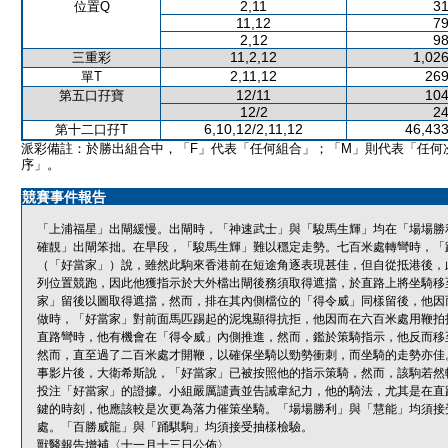
2,11
31
位置Q
11,12
79
2,12
98
11,2,12
1,026
三重彩
2,11,12
269
單T
12/11
104
第五口孖寶
12/2
24
6,10,12/2,11,12
46,433
第十二口孖T
派彩備註：於勝出組合中，「F」代表「任何組合」；「M」則代表「任何
序」。
競賽事件報告
「上浦福星」出閘緩慢。出閘時，「神速武士」與「駿馬生輝」均在「場場勝
確靚」出閘笨拙。在早段，「駿馬生輝」難以穩定走勢。七百米處轉彎時，「
（「好當家」）說，雖然此駒來香港前在短途角逐表現甚佳，但自從抵港後，
列位置競跑，因此他獲指示於大外檔出閘後務須取得遮擋，於直路上將坐騎移
家」留後以圖取得遮擋，然而，排在其內側檔位的「得令威」同樣留後，他因
做時，「好當家」對前面馬匹踢起的泥塊顯得抗拒，他因而在六百米處用鞭拍
直路彎時，他有機會在「得令威」內側推進，然而，鑑於策騎指示，他反而移
然而，直至過了二百米處才開鞭，以確保坐騎以勁勢衝刺，而坐騎的走勢亦佳
事影片後，大衛希斯說，「好當家」已被按照他的指示策騎，然而，該駒若然
投注「好當家」的證據。小組嚴厲譴責並告誡韋紀力，他的騎法，尤其是在直
鍵的時刻，他應該較是次更為落力催策坐騎。「場場勝利」與「慧能」均須接
處。「百勝威龍」與「踊騏駒」均須接受抽樣檢驗。
獸醫報告增補〈十一月十三日公佈〉