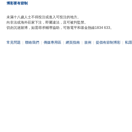
博彩要有節制
未滿十八歲人士不得投注或進入可投注的地方。
向非法或海外莊家下注，即屬違法，且可被判監禁。
切勿沉迷賭博，如需尋求輔導協助，可致電平和基金熱線1834 633。
常見問題
|
聯絡我們
|
傳媒專用區
|
網頁指南
|
規例
|
提倡有節制博彩
|
私隱