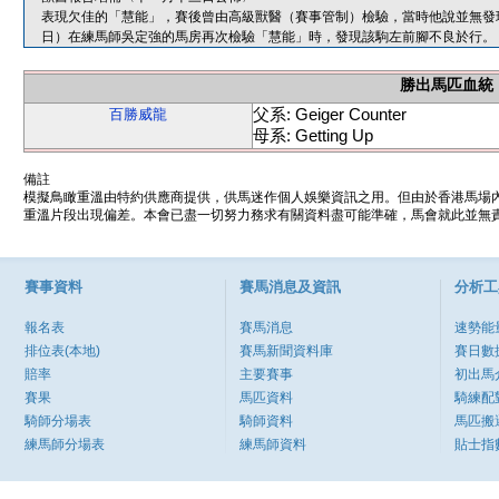
表現欠佳的「慧能」，賽後曾由高級獸醫（賽事管制）檢驗，當時他說並無發
日）在練馬師吳定強的馬房再次檢驗「慧能」時，發現該駒左前腳不良於行。
勝出馬匹血統
父系: Geiger Counter
百勝威龍
母系: Getting Up
備註
模擬鳥瞰重溫由特約供應商提供，供馬迷作個人娛樂資訊之用。但由於香港馬場
重溫片段出現偏差。本會已盡一切努力務求有關資料盡可能準確，馬會就此並無責
賽事資料
賽馬消息及資訊
分析工
報名表
賽馬消息
速勢能
排位表(本地)
賽馬新聞資料庫
賽日數
賠率
主要賽事
初出馬
賽果
馬匹資料
騎練配
騎師分場表
騎師資料
馬匹搬
練馬師分場表
練馬師資料
貼士指