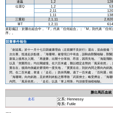
1,2
128
連贏
1,2
53
位置Q
2,11
120
1,11
138
2,1,11
2,820
三重彩
1,2,11
614
單T
派彩備註：於勝出組合中，「F」代表「任何組合」；「M」則代表「任何
序」。
競賽事件報告
「劍追風」於十一月十七日因健康理由（左前腳不良於行）退出，並由後備「
次出賽。抵達起步點後，「海珊瑚」被發現口中有血，該駒由獸醫檢驗，獸醫
新裝上後再次入閘。「再捷勝」出閘十分笨拙、昂首，因而失地。「海龍飛駒
以及「突圍而出」均出閘緩慢。在六百米處，難以穩定走勢的「風采依然」，
實在在」後蹄內側處於窘境時一度失地，「實實在在」則於內閃之際向內斜跑
閃。在二百米處，韋達（「走石」）跌掉馬鞭。過了一百米處，「百利通」移
「海珊瑚」向內斜跑，且於將到終點之際導致「武當俠士」略受擠迫，「海珊
內閃。「風采依然」、「走石」以及「掌上明珠」均須接受抽樣檢驗。
勝出馬匹血統
父系: Hennessy
走石
母系: Futile