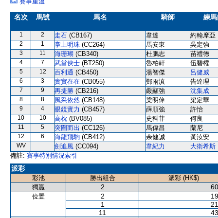
賽事重溫
名次
馬號
馬名
騎師
練馬
1
2
走石
(CB167)
韋達
約翰摩亞
2
1
掌上明珠
(CC264)
馬安東
吳定強
3
11
海珊瑚
(CB340)
杜鵬志
苗禮德
4
7
武當俠士
(BT250)
魯柏軒
伍碧權
5
12
百利通
(CB450)
湯智傑
呂健威
6
3
實實在在
(CB055)
鄭雨滇
告達理
7
9
再捷勝
(CB216)
嚴顯強
沈集成
8
8
風采依然
(CB148)
梁明偉
梁定華
9
4
眼鏡實力
(CB457)
薛順強
許怡
10
10
高枕
(BV085)
史科菲
何良
11
5
突圍而出
(CC126)
馬偉昌
蘭尼
12
6
海龍飛駒
(CB412)
余健誠
黃汝安
WV
劍追風
(CC094)
韋紀力
大衛希斯
備註:
賽事特別情況索引
派彩
彩池
勝出組合
派彩 (HK$)
2
60
獨贏
2
19
位置
1
21
11
43