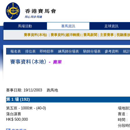
馬場活動
賽馬資訊
足球資訊
賽事資料(本地)
|
賽事資料(越洋轉播)
|
賽馬新聞
|
主要賽事
|
視聽播
報名表
排位表
即時賠率
練馬師分場表
騎師分場表
參考資料
統計
賽事日期: 19/11/2003 跑馬地
第 1 場 (192)
第五班 - 1000米 - (40-0)
場地狀況
蒲台讓賽
賽道 :
HK$ 500,000
時間 :
分段時間