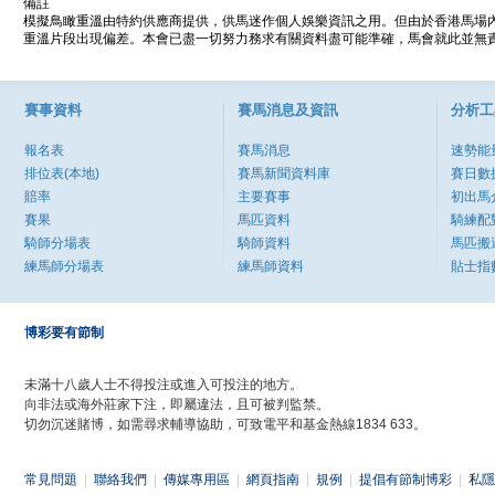
備註
模擬鳥瞰重溫由特約供應商提供，供馬迷作個人娛樂資訊之用。但由於香港馬場
重溫片段出現偏差。本會已盡一切努力務求有關資料盡可能準確，馬會就此並無責
賽事資料
賽馬消息及資訊
分析工
報名表
賽馬消息
速勢能
排位表(本地)
賽馬新聞資料庫
賽日數
賠率
主要賽事
初出馬
賽果
馬匹資料
騎練配
騎師分場表
騎師資料
馬匹搬
練馬師分場表
練馬師資料
貼士指
博彩要有節制
未滿十八歲人士不得投注或進入可投注的地方。
向非法或海外莊家下注，即屬違法，且可被判監禁。
切勿沉迷賭博，如需尋求輔導協助，可致電平和基金熱線1834 633。
常見問題
|
聯絡我們
|
傳媒專用區
|
網頁指南
|
規例
|
提倡有節制博彩
|
私隱