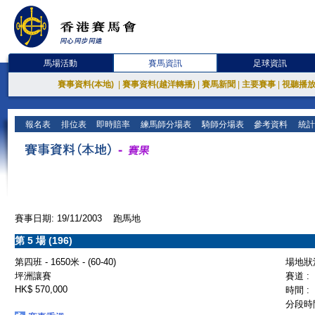
馬場活動
賽馬資訊
足球資訊
賽事資料(本地)
|
賽事資料(越洋轉播)
|
賽馬新聞
|
主要賽事
|
視聽播
報名表
排位表
即時賠率
練馬師分場表
騎師分場表
參考資料
統計
賽事日期: 19/11/2003 跑馬地
第 5 場 (196)
第四班 - 1650米 - (60-40)
場地狀況
坪洲讓賽
賽道 :
HK$ 570,000
時間 :
分段時間