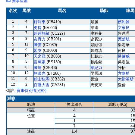
賽事重溫
名次
馬號
馬名
騎師
練馬
1
4
好利來
(CB419)
戴勝
蔡約翰
2
1
勇捷
(BV223)
韋達
文家良
3
7
超速無敵
(CC227)
史科菲
告達理
4
3
友實力
(CB201)
史賓沙
葉楚航
5
11
騰雲
(CC089)
嚴顯強
梁定華
6
9
盟友
(CB090)
鄭雨滇
何良
7
10
天之冠
(CB033)
杜鵬志
呂健威
8
5
富萬家
(BS130)
賴維銘
吳定強
9
8
騰達
(CB013)
韋紀力
許怡
10
12
夠眼光
(BT280)
昆霑誠
方嘉柏
11
6
鞍山快馬
(CB362)
鄧迪
大衛希斯
12
2
百勝大吉
(CA281)
馬安東
愛倫
備註:
賽事特別情況索引
派彩
彩池
勝出組合
派彩 (HK$)
4
33
獨贏
4
15
位置
1
15
7
44
1,4
97
連贏