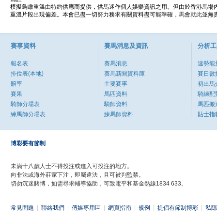
模擬鳥瞰重溫由特約供應商提供，供馬迷作個人娛樂資訊之用。但由於香港馬場
重溫片段出現偏差。本會已盡一切努力務求有關資料盡可能準確，馬會就此並無責
賽事資料
賽馬消息及資訊
分析工
報名表
賽馬消息
速勢能
排位表(本地)
賽馬新聞資料庫
賽日數
賠率
主要賽事
初出馬
賽果
馬匹資料
騎練配
騎師分場表
騎師資料
馬匹搬
練馬師分場表
練馬師資料
貼士指
博彩要有節制
未滿十八歲人士不得投注或進入可投注的地方。
向非法或海外莊家下注，即屬違法，且可被判監禁。
切勿沉迷賭博，如需尋求輔導協助，可致電平和基金熱線1834 633。
常見問題
|
聯絡我們
|
傳媒專用區
|
網頁指南
|
規例
|
提倡有節制博彩
|
私隱