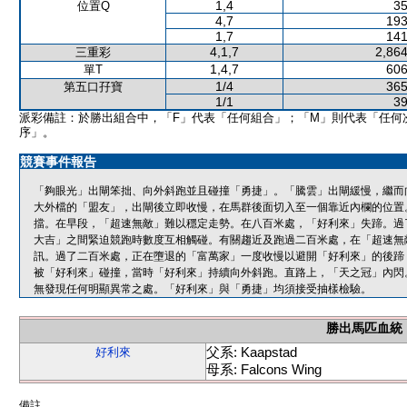
1,4
35
位置Q
4,7
193
1,7
141
4,1,7
2,864
三重彩
1,4,7
606
單T
1/4
365
第五口孖寶
1/1
39
派彩備註：於勝出組合中，「F」代表「任何組合」；「M」則代表「任何
序」。
競賽事件報告
「夠眼光」出閘笨拙、向外斜跑並且碰撞「勇捷」。「騰雲」出閘緩慢，繼而
大外檔的「盟友」，出閘後立即收慢，在馬群後面切入至一個靠近內欄的位置
擋。在早段，「超速無敵」難以穩定走勢。在八百米處，「好利來」失蹄。過
大吉」之間緊迫競跑時數度互相觸碰。有關趨近及跑過二百米處，在「超速無
訊。過了二百米處，正在墮退的「富萬家」一度收慢以避開「好利來」的後蹄
被「好利來」碰撞，當時「好利來」持續向外斜跑。直路上，「天之冠」內閃
無發現任何明顯異常之處。「好利來」與「勇捷」均須接受抽樣檢驗。
勝出馬匹血統
父系: Kaapstad
好利來
母系: Falcons Wing
備註