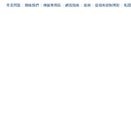
常見問題
|
聯絡我們
|
傳媒專用區
|
網頁指南
|
規例
|
提倡有節制博彩
|
私隱