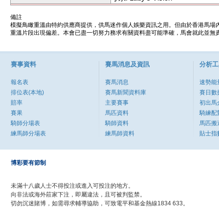
備註
模擬鳥瞰重溫由特約供應商提供，供馬迷作個人娛樂資訊之用。但由於香港馬場
重溫片段出現偏差。本會已盡一切努力務求有關資料盡可能準確，馬會就此並無責
賽事資料
賽馬消息及資訊
分析工
報名表
賽馬消息
速勢能
排位表(本地)
賽馬新聞資料庫
賽日數
賠率
主要賽事
初出馬
賽果
馬匹資料
騎練配
騎師分場表
騎師資料
馬匹搬
練馬師分場表
練馬師資料
貼士指
博彩要有節制
未滿十八歲人士不得投注或進入可投注的地方。
向非法或海外莊家下注，即屬違法，且可被判監禁。
切勿沉迷賭博，如需尋求輔導協助，可致電平和基金熱線1834 633。