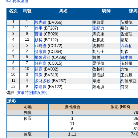
賽事重溫
名次
馬號
馬名
騎師
練馬
1
1
駿先鋒
(BV066)
楊啟棠
苗禮德
2
11
妙手
(BT287)
韋紀力
岳敦
3
6
百浚
(CB029)
馬安東
告達理
4
12
默契
(BT122)
杜鵬志
蘭尼
5
5
即時勝
(CC172)
史科菲
方嘉柏
6
2
健康寶
(CC064)
胡活士
胡森
7
8
飛象過河
(CA296)
戴勝
姚本輝
8
7
好利高
(CC015)
梁明偉
伍碧權
9
10
超霸
(BV002)
魯柏軒
許怡
10
3
偶像
(BV313)
昆霑誠
王兆旦
11
4
多財多毅
(BV267)
韋達
約翰摩亞
12
9
幸運贏
(BV122)
鄭雨滇
何良
備註:
賽事特別情況索引
派彩
彩池
勝出組合
派彩 (HK$)
1
79
獨贏
1
36
位置
11
59
6
31
1,11
746
連贏