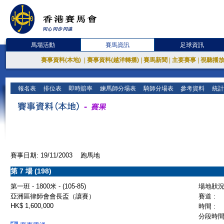
馬場活動
賽馬資訊
足球資訊
賽事資料(本地)
|
賽事資料(越洋轉播)
|
賽馬新聞
|
主要賽事
|
視聽播
報名表
排位表
即時賠率
練馬師分場表
騎師分場表
參考資料
統計
賽事日期: 19/11/2003 跑馬地
第 7 場 (198)
第一班 - 1800米 - (105-85)
場地狀況 
亞洲區律師會會長盃（讓賽）
賽道 :
HK$ 1,600,000
時間 :
分段時間 