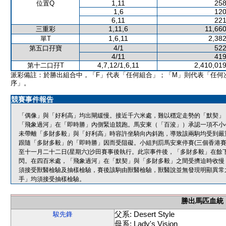
1,11
258
位置Q
1,6
120
6,11
221
1,11,6
11,660
三重彩
1,6,11
2,382
單T
4/1
522
第五口孖寶
4/11
419
4,7,12/1,6,11
2,410,019
第十二口孖T
派彩備註：於勝出組合中，「F」代表「任何組合」；「M」則代表「任何
序」。
競賽事件報告
「偶像」與「好利高」均出閘緩慢。接近千六米處，難以穩定走勢的「默契」
「飛象過河」在「即時勝」內側緊迫競跑。馬安東（「百浚」）承認一項不小心策
未帶離「多財多毅」與「好利高」時容許坐騎向內斜跑，導致該兩駒均受到嚴
跟隨「多財多毅」的「即時勝」因而受阻礙。小組判罰馬安東停賽(三個香港賽
至十一月二十二日(星期六)沙田賽事後執行。此宗事件後，「多財多毅」在餘
閃。在四百米處，「飛象過河」在「默契」與「多財多毅」之間受擠迫時收慢
須接受獸醫檢驗及抽樣檢驗，賽後該駒由獸醫檢驗，獸醫說並無發現明顯異常
手」均須接受抽樣檢驗。
勝出馬匹血統
父系: Desert Style
駿先鋒
母系: Lady's Vision