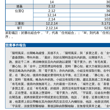
14
30
2,12
95
連贏
2,12
36
位置Q
12,14
184
2,14
102
12,2,14
3,171
三重彩
2,12,14
523
單T
派彩備註：於勝出組合中，「F」代表「任何組合」；「M」則代表「任何
序」。
競賽事件報告
「陽明風采」出閘略為緩慢，其後不久，「陽明風采」與「多寶之星」在「全
「森淼寶駒」帶向外跑，「最好」則於出閘時急促向內斜跑。出閘後不久，「
跑。接近千二米，將頭轉側並且向內斜跑以避開「電子實力」的「有毛有翼」
「勝心知」與「全中」之間受擠迫時收慢，當時「勝心知」被大力催策以保持
勢並且略為向內斜跑，而「電子實力」亦向內斜跑。小組沒有採取行動。在中
星」在「勝心知」後蹄外側處於窘境時失去平衡。在三百米處，「勝心知」在
蹄，當時「龍捲風」略為向外斜跑。小組沒有採取行動。趨近及跑過二百米處
「有毛有翼」後蹄內側無路可上。大約最後一百米內，「城市之寶」在「喜發
「多寶之星」走近「有毛有翼」的後蹄，因而沒有如常地被力策到終點。將到
星」正在墮退。在直路上墮退時，「電子實力」內閃。「宇宙星」沿途在外疊
出閘迅速，就將坐騎置於中間或更前位置競跑。他說，「喜發」近賽出閘欠佳
速，他選擇上前以帶離在其內側的馬匹並且切入內欄領放。他說，他毋須消耗
「宇宙星」須接受獸醫檢驗，賽後該駒由獸醫檢驗，並無發現異常之處。「全