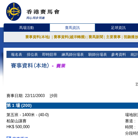
馬場活動
賽馬資訊
足球資訊
賽事資料(本地)
|
賽事資料(越洋轉播)
|
賽馬新聞
|
主要賽事
|
視聽播
報名表
排位表
即時賠率
練馬師分場表
騎師分場表
參考資料
統計
賽事日期: 22/11/2003 沙田
第 1 場 (200)
第五班 - 1400米 - (40-0)
場地狀況
柏架山讓賽
賽道 :
HK$ 500,000
時間 :
分段時間