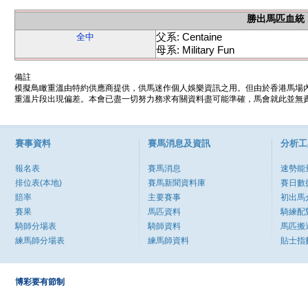
勝出馬匹血統
父系: Centaine
全中
母系: Military Fun
備註
模擬鳥瞰重溫由特約供應商提供，供馬迷作個人娛樂資訊之用。但由於香港馬場
重溫片段出現偏差。本會已盡一切努力務求有關資料盡可能準確，馬會就此並無責
賽事資料
賽馬消息及資訊
分析工
報名表
賽馬消息
速勢能
排位表(本地)
賽馬新聞資料庫
賽日數
賠率
主要賽事
初出馬
賽果
馬匹資料
騎練配
騎師分場表
騎師資料
馬匹搬
練馬師分場表
練馬師資料
貼士指
博彩要有節制