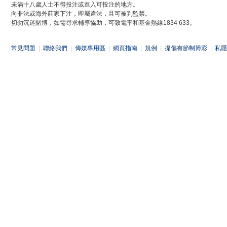
未滿十八歲人士不得投注或進入可投注的地方。
向非法或海外莊家下注，即屬違法，且可被判監禁。
切勿沉迷賭博，如需尋求輔導協助，可致電平和基金熱線1834 633。
常見問題
|
聯絡我們
|
傳媒專用區
|
網頁指南
|
規例
|
提倡有節制博彩
|
私隱