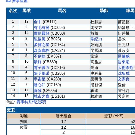
賽事重溫
名次
馬號
馬名
騎師
練馬
1
12
全中
(CB111)
杜鵬志
苗禮德
2
2
有毛有翼
(CC093)
馬安東
約翰摩亞
3
14
做到最好
(CB050)
戴勝
伍碧權
4
8
龍捲風
(CB025)
韋紀力
岳敦
5
9
多寶之星
(CC164)
鄭雨滇
王兆旦
6
1
森淼寶駒
(CA324)
昆霑誠
黃汝安
7
5
不倒翁
(BV337)
韋達
呂健威
8
10
最好
(CB380)
高雅志
告東尼
9
4
電子實力
(CC216)
鄧迪
大衛希斯
10
6
陽明風采
(CB285)
史科菲
沈集成
11
3
宇宙星
(CA260)
梁明偉
文家良
12
7
勝心知
(CC169)
湯智傑
愛倫
13
11
喜發
(CA095)
霍達
霍利時
14
13
城市之寶
(BS181)
賴維銘
吳定強
備註:
賽事特別情況索引
派彩
彩池
勝出組合
派彩 (HK$)
12
52
獨贏
12
16
位置
2
12