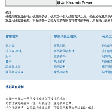
母系: Khozmic Power
備註
模擬鳥瞰重溫由特約供應商提供，供馬迷作個人娛樂資訊之用。但由於香港馬場
重溫片段出現偏差。本會已盡一切努力務求有關資料盡可能準確，馬會就此並無責
賽事資料
賽馬消息及資訊
分析工
報名表
賽馬消息
速勢能
排位表(本地)
賽馬新聞資料庫
賽日數
賠率
主要賽事
初出馬
賽果
馬匹資料
騎練配
騎師分場表
騎師資料
馬匹搬
練馬師分場表
練馬師資料
貼士指
博彩要有節制
未滿十八歲人士不得投注或進入可投注的地方。
向非法或海外莊家下注，即屬違法，且可被判監禁。
切勿沉迷賭博，如需尋求輔導協助，可致電平和基金熱線1834 633。