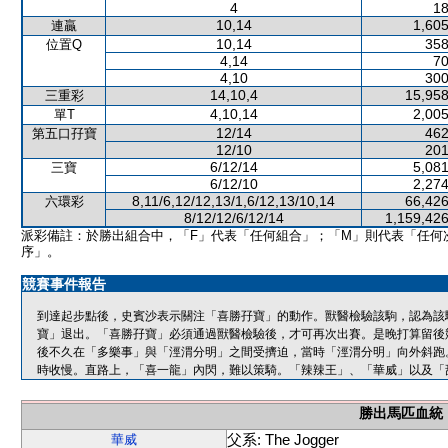
4
18
10,14
1,605
連贏
10,14
358
位置Q
4,14
70
4,10
300
14,10,4
15,958
三重彩
4,10,14
2,005
單T
12/14
462
第五口孖寶
12/10
201
6/12/14
5,081
三寶
6/12/10
2,274
8,11/6,12/12,13/1,6/12,13/10,14
66,426
六環彩
8/12/12/6/12/14
1,159,426
派彩備註：於勝出組合中，「F」代表「任何組合」；「M」則代表「任何
序」。
競賽事件報告
到達起步點後，史賓沙表示關注「喜勝孖寶」的動作。獸醫檢驗該駒，認為該
寶」退出。「喜勝孖寶」必須通過獸醫檢驗後，才可再次出賽。是晚打算留後
後不久在「多樂事」與「涇渭分明」之間受擠迫，當時「涇渭分明」向外斜跑
時收慢。直路上，「喜一龍」內閃，難以策騎。「辣辣王」、「華威」以及「
勝出馬匹血統
父系: The Jogger
華威