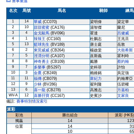
賽事重溫
名次
馬號
馬名
騎師
練馬
1
14
華威
(CC070)
梁明偉
梁定華
2
10
甜甜蜜蜜
(CA176)
湯智傑
蘭尼
3
4
金戈駿馬
(BV096)
霍達
呂健威
4
1
辣辣王
(CC160)
杜鵬志
王兆旦
5
13
籃球先生
(BV189)
唐士庭
岳敦
6
2
東莞威威
(CB264)
楊啟棠
大衛希斯
7
5
涇渭分明
(CA107)
巫斯義
霍利時
8
8
神奇勇士
(CB109)
戴勝
蔡約翰
9
7
多樂事
(BS297)
史科菲
許怡
10
3
金鷹
(CB249)
賴維銘
吳定強
11
11
福傳
(CB079)
韋紀力
約翰摩亞
12
9
少林
(BV286)
翟利隆
伍碧權
13
6
喜一龍
(CB278)
高雅志
方嘉柏
WV-A
12
喜勝孖寶
(CC167)
史賓沙
文家良
備註:
賽事特別情況索引
派彩
彩池
勝出組合
派彩 (HK$)
14
123
獨贏
14
31
位置
10
65