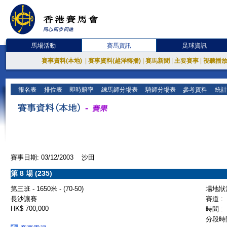
馬場活動
賽馬資訊
足球資訊
賽事資料(本地)
|
賽事資料(越洋轉播)
|
賽馬新聞
|
主要賽事
|
視聽播
報名表
排位表
即時賠率
練馬師分場表
騎師分場表
參考資料
統計
賽事日期: 03/12/2003 沙田
第 8 場 (235)
第三班 - 1650米 - (70-50)
場地狀況
長沙讓賽
賽道 :
HK$ 700,000
時間 :
分段時間