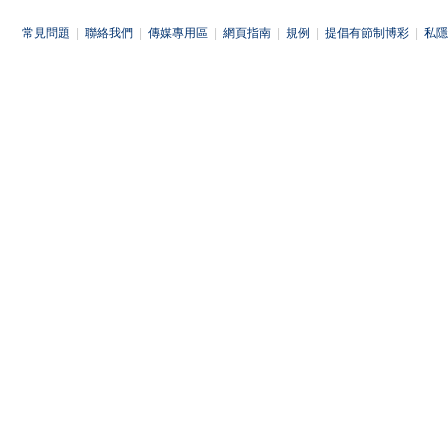
常見問題
|
聯絡我們
|
傳媒專用區
|
網頁指南
|
規例
|
提倡有節制博彩
|
私隱