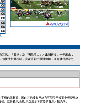
.50
.00
.00
.00
.00
.00
沿途走勢評述
.50
.00
次
有遮擋。「騰達」及「明艷照人」均出閘緩慢。一千米處，
」須接受獸醫檢驗，賽後該駒由獸醫檢驗，並無發現異常之
內手機信號頻繁，因此其他接收系統有可能受干擾而令模擬鳥瞰
任。至於賽馬結果, 馬迷應參考實際的賽馬片段為準。