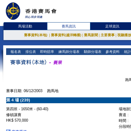
馬場活動
賽馬資訊
足球資訊
賽事資料(本地)
|
賽事資料(越洋轉播)
|
賽馬新聞
|
主要賽事
|
視聽播
報名表
排位表
即時賠率
練馬師分場表
騎師分場表
參考資料
統計
跑馬
賽事日期: 06/12/2003 跑馬地
第 4 場 (239)
第四班 - 1650米 - (60-40)
場地狀況
修頓讓賽
賽道 :
HK$ 570,000
時間 :
分段時間