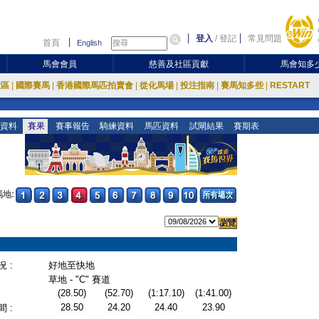
登入
/
登記
常見問題
首頁
English
馬會會員
慈善及社區貢獻
馬會知多
放區
|
國際賽馬
|
香港國際馬匹拍賣會
|
從化馬場
|
投注指南
|
賽馬知多些
|
RESTART
資料
賽果
賽事報告
騎練資料
馬匹資料
試閘結果
賽期表
地:
 :
好地至快地
草地 - "C" 賽道
(28.50)
(52.70)
(1:17.10)
(1:41.00)
28.50
24.20
24.40
23.90
 :