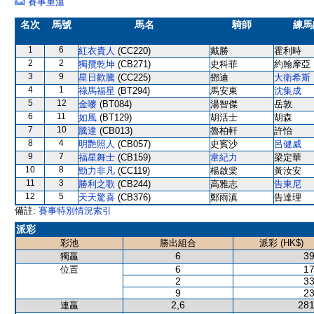
賽事重溫
名次
馬號
馬名
騎師
練馬
1
6
紅衣貴人
(CC220)
戴勝
霍利時
2
2
獨攬乾坤
(CB271)
史科菲
約翰摩亞
3
9
星日歡騰
(CC225)
鄧迪
大衛希斯
4
1
祿馬福星
(BT294)
馬安東
沈集成
5
12
金嘜
(BT084)
湯智傑
岳敦
6
11
如風
(BT129)
胡活士
胡森
7
10
騰達
(CB013)
魯柏軒
許怡
8
4
明艷照人
(CB057)
史賓沙
呂健威
9
7
福星舞士
(CB159)
韋紀力
梁定華
10
8
勁力非凡
(CC119)
楊啟棠
黃汝安
11
3
勝利之歌
(CB244)
高雅志
告東尼
12
5
天天驚喜
(CB376)
鄭雨滇
告達理
備註:
賽事特別情況索引
派彩
彩池
勝出組合
派彩 (HK$)
6
39
獨贏
6
17
位置
2
33
9
23
2,6
281
連贏