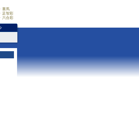
賽馬
足智彩
六合彩
少