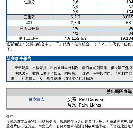
2,6
104
位置Q
6,9
62
2,9
154
6,2,9
3,015
三重彩
2,6,9
681
單T
4/6
86
第五口孖寶
4/2
34
4,6,11/2,6,9
19,184
第十二口孖T
派彩備註：於勝出組合中，「F」代表「任何組合」；「M」則代表「任何
序」。
競賽事件報告
「天天驚喜」出閘笨拙，昂首並且向外斜跑，繼而在前列競跑，但走第三疊沒
「明艷照人」收慢以避開「如風」的後蹄。「騰達」在中段內閃。「勝利之歌
處。「紅衣貴人」及「獨攬乾坤」均須接受抽樣檢驗。
勝出馬匹血統
父系: Red Ransom
紅衣貴人
母系: Fairy Lights
備註
模擬鳥瞰重溫由特約供應商提供，供馬迷作個人娛樂資訊之用。但由於香港馬場
重溫片段出現偏差。本會已盡一切努力務求有關資料盡可能準確，馬會就此並無責