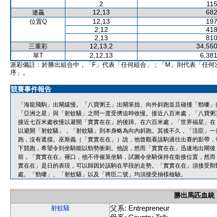
2
115
12,13
682
連贏
12,13
197
位置Q
2,12
418
2,13
810
12,13,2
34,550
三重彩
2,12,13
6,381
單T
派彩備註：於勝出組合中，「F」代表「任何組合」；「M」則代表「任何
序」。
競賽事件報告
「海龍飛駒」出閘緩慢。「八寶粥王」出閘笨拙、向外斜跑並且碰撞「勁嘜」
「亞洲之星」與「射蚊騷」之間一度受擠迫時收慢。接近八百米處，「八寶粥
接近七百米處收慢以避開「實實在在」的後蹄。在六百米處，「世界福星」在
以避開「射蚊騷」，「射蚊騷」則本身略為向內斜跑。其後不久，「活臣」一
跑，沒有遮擋。巫斯義（「實實在在」）說，他曾觀看該駒過往出賽的影帶，
下競跑，希望令到坐騎能以勁勢衝刺。他說，然而「實實在在」迅速地出閘後
前，「實實在在」褪口，他不停催策坐騎，試圖令坐騎保持在銜接位置，然而
實在在」是日的表現，可以歸因於該駒在早段的走勢。「實實在在」須接受獸
處。「勁嘜」、「射蚊騷」以及「將臣二號」均須接受抽樣檢驗。
勝出馬匹血統
父系: Entrepreneur
射蚊騷