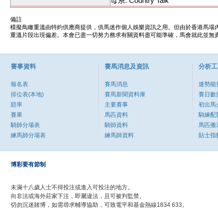
母系: Country Talk
備註
模擬鳥瞰重溫由特約供應商提供，供馬迷作個人娛樂資訊之用。但由於香港馬場
重溫片段出現偏差。本會已盡一切努力務求有關資料盡可能準確，馬會就此並無責
賽事資料
賽馬消息及資訊
分析工
報名表
賽馬消息
速勢能
排位表(本地)
賽馬新聞資料庫
賽日數
賠率
主要賽事
初出馬
賽果
馬匹資料
騎練配
騎師分場表
騎師資料
馬匹搬
練馬師分場表
練馬師資料
貼士指
博彩要有節制
未滿十八歲人士不得投注或進入可投注的地方。
向非法或海外莊家下注，即屬違法，且可被判監禁。
切勿沉迷賭博，如需尋求輔導協助，可致電平和基金熱線1834 633。