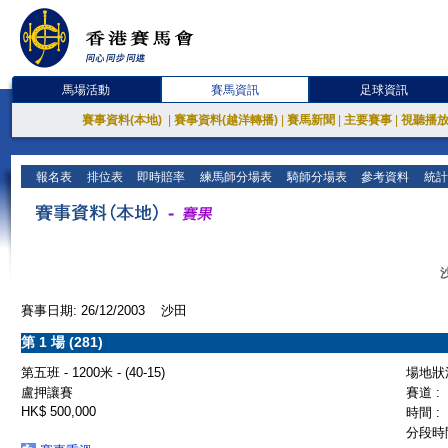
馬場活動
賽馬資訊
足球資訊
賽事資料(本地)
|
賽事資料(越洋轉播)
|
賽馬新聞
|
主要賽事
|
視聽播
報名表
排位表
即時賠率
練馬師分場表
騎師分場表
參考資料
統計
賽事日期: 26/12/2003 沙田
第 1 場 (281)
第五班 - 1200米 - (40-15)
場地狀況
盧押讓賽
賽道 :
HK$ 500,000
時間 :
分段時間