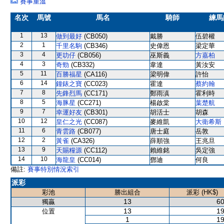
賽事重溫
名次
馬號
馬名
騎師
練馬
1
13
做到最好
(CB050)
戴勝
伍碧權
2
1
千里名駒
(CB346)
史偉恩
梁定華
3
4
更叻仔
(CB056)
巫斯義
方嘉柏
4
3
奇勁
(CB332)
韋達
黃汝安
5
11
百勝福星
(CA116)
梁明偉
許怡
6
14
鐘錶之寶
(CC023)
霍達
蔡約翰
7
8
先鋒烈馬
(CC171)
鄭雨滇
霍利時
8
5
海豚星
(CC271)
楊啟棠
葉楚航
9
7
幸運好友
(CB301)
胡活士
胡森
10
12
皇仁之光
(CC087)
麥維凱
大衛希斯
11
6
青雲路
(CB077)
唐士庭
岳敦
12
2
黃雀
(CA326)
薛順強
王兆旦
13
9
天賜糧源
(CC112)
賴維銘
吳定強
14
10
海龍皇
(CC014)
鄧迪
何良
備註:
賽事特別情況索引
派彩
彩池
勝出組合
派彩 (HK$)
13
60
獨贏
13
19
位置
1
19