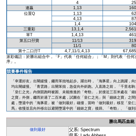
4
25
1,13
160
連贏
1,13
62
位置Q
4,13
87
1,4
104
13,1,4
2,561
三重彩
1,4,13
461
單T
11/13
319
第五口孖寶
11/1
80
4,7,11/1,4,13
67,685
第十二口孖T
派彩備註：於勝出組合中，「F」代表「任何組合」；「M」則代表「任何
序」。
競賽事件報告
「幸運好友」出閘緩慢，繼而笨拙地起步。躍出時，「海豚星」向上跳躍，向
均出閘緩慢。「青雲路」出閘笨拙，急促向外斜跑。入直路之前，「千里名駒
「皇仁之光」內側競跑時被困、未能推進的「奇勁」，於接近三百米處在「鐘
之寶」外側，繼而於過了二百米處，試圖在「皇仁之光」與「鐘錶之寶」之間
處，墮退中的「海豚星」被「做到最好」碰撞，當時「做到最好」移至「皇仁
馬」收慢並且向外移出以避開墮退中的「鐘錶之寶」後蹄。「奇勁」、「做到
勝出馬匹血統
父系: Spectrum
做到最好
母系: Lady Abbess