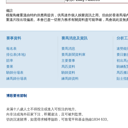
備註
模擬鳥瞰重溫由特約供應商提供，供馬迷作個人娛樂資訊之用。但由於香港馬場
重溫片段出現偏差。本會已盡一切努力務求有關資料盡可能準確，馬會就此並無責
賽事資料
賽馬消息及資訊
分析工
報名表
賽馬消息
速勢能
排位表(本地)
賽馬新聞資料庫
賽日數
賠率
主要賽事
初出馬
賽果
馬匹資料
騎練配
騎師分場表
騎師資料
馬匹搬
練馬師分場表
練馬師資料
貼士指
博彩要有節制
未滿十八歲人士不得投注或進入可投注的地方。
向非法或海外莊家下注，即屬違法，且可被判監禁。
切勿沉迷賭博，如需尋求輔導協助，可致電平和基金熱線1834 633。