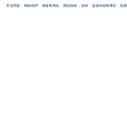
常見問題
|
聯絡我們
|
傳媒專用區
|
網頁指南
|
規例
|
提倡有節制博彩
|
私隱