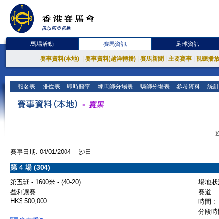
馬場活動
賽馬資訊
足球資訊
賽事資料(本地)
|
賽事資料(越洋轉播)
|
賽馬新聞
|
主要賽事
|
視聽播
報名表
排位表
即時賠率
練馬師分場表
騎師分場表
參考資料
統計
賽事日期: 04/01/2004 沙田
第 4 場 (304)
第五班 - 1600米 - (40-20)
場地狀況
些利讓賽
賽道 :
HK$ 500,000
時間 :
分段時間