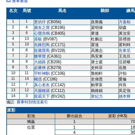
賽事重溫
名次
馬號
馬名
騎師
練馬
1
1
更叻仔
(CB056)
巫斯義
方嘉柏
2
4
廣友之寶
(CB195)
梁明偉
胡森
3
6
心聲共鳴
(CB405)
韋達
黃汝安
4
13
喜駿
(BV087)
杜鵬志
苗禮德
5
10
先鋒烈馬
(CC171)
霍達
霍利時
6
8
龍騰寶馬
(BV228)
高雅志
告東尼
7
2
樂華寶
(CA361)
馬安東
王兆旦
8
9
大細路
(CB206)
唐士庭
伍碧權
9
5
必勝俠
(CB279)
史科菲
岳敦
10
11
宇軒神駒
(CC106)
魯柏軒
許怡
11
14
權惑
(CC186)
史偉恩
愛倫
12
7
真心老友
(CC142)
鮑華富
何良
13
12
天賜糧源
(CC112)
賴維銘
吳定強
14
3
龍霸天下
(BV242)
韋紀力
姚本輝
備註:
賽事特別情況索引
派彩
彩池
勝出組合
派彩 (HK$)
1
70
獨贏
1
18
位置
4
30