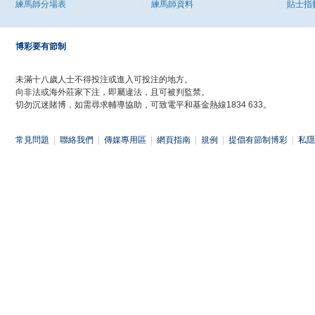
練馬師分場表
練馬師資料
貼士指
博彩要有節制
未滿十八歲人士不得投注或進入可投注的地方。
向非法或海外莊家下注，即屬違法，且可被判監禁。
切勿沉迷賭博，如需尋求輔導協助，可致電平和基金熱線1834 633。
常見問題
|
聯絡我們
|
傳媒專用區
|
網頁指南
|
規例
|
提倡有節制博彩
|
私隱