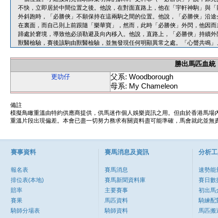
不快，立即居於中間位置之後。他說，在對面直路上，他在「宇軒神駒」與「
外斜跑時，「必勝俠」不願保持在這兩駒之間的位置。他說，「必勝俠」沿途
在裏面，而自己則上前跟隨「樂華寶」，然而，此時「必勝俠」外閃，他因而
蹄處於窘境，導致他必須勒避及向內移入。他說，直路上，「必勝俠」持續外
獸醫檢驗，賽後該駒由獸醫檢驗，並無發現任何明顯異常之處。「心聲共鳴」
勝出馬匹血統
父系: Woodborough
更叻仔
母系: My Chameleon
備註
模擬鳥瞰重溫由特約供應商提供，供馬迷作個人娛樂資訊之用。但由於香港馬場
重溫片段出現偏差。本會已盡一切努力務求有關資料盡可能準確，馬會就此並無責
賽事資料
賽馬消息及資訊
分析工
報名表
賽馬消息
速勢能
排位表(本地)
賽馬新聞資料庫
賽日數
賠率
主要賽事
初出馬
賽果
馬匹資料
騎練配
騎師分場表
騎師資料
馬匹搬