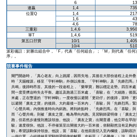
6
13
1,4
735
連贏
1,4
217
位置Q
1,6
43
4,6
78
1,4,6
3,950
三重彩
1,4,6
519
單T
10/1
1,405
第五口孖寶
10/4
510
派彩備註：於勝出組合中，「F」代表「任何組合」；「M」則代表「任何
序」。
競賽事件報告
閘門開啟時，「真心老友」向上跳躍，因而失地，其後在大部份途程上走外疊
時「天賜糧源」移至「宇軒神駒」外側以推進。「宇軒神駒」及「先鋒烈馬」
共鳴」後蹄時昂首。其後的一段途程上，「樂華寶」難以穩定走勢。四百米處
間一度受擠迫時失去平衡。趨近及跑過三百米處，「喜駿」在「大細路」後面
米處，正在墮退的「宇軒神駒」一度收慢以避開「更叻仔」的後蹄，當時「更
以避開「廣友之寶」的後蹄。大約最後一百米內，「喜駿」與「先鋒烈馬」緊
「心聲共鳴」內側推進時向內斜跑。將到終點時，「先鋒烈馬」在「喜駿」與
而「心聲共鳴」則被「廣友之寶」略為帶向內跑。見習騎師梁明偉（「廣友之
跑，但若然步速慢則應該領放。他說，「廣友之寶」出閘普通，他立即在早段
駿」速度很快。他說，不停催策至出閘後大約一百米後，坐騎顯然沒有足夠的
駒，希望該駒保持領放。他說，當「喜駿」在他前面切入至內欄後，該駒容許
一個位置。小組接納見習騎師梁明偉的解釋。史科菲（「必勝俠」）說，原先