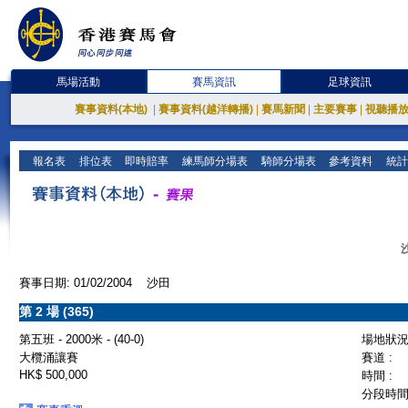
馬場活動
賽馬資訊
足球資訊
賽事資料(本地)
|
賽事資料(越洋轉播)
|
賽馬新聞
|
主要賽事
|
視聽播
報名表
排位表
即時賠率
練馬師分場表
騎師分場表
參考資料
統計
賽事日期: 01/02/2004 沙田
第 2 場 (365)
第五班 - 2000米 - (40-0)
場地狀況 
大欖涌讓賽
賽道 :
HK$ 500,000
時間 :
分段時間 