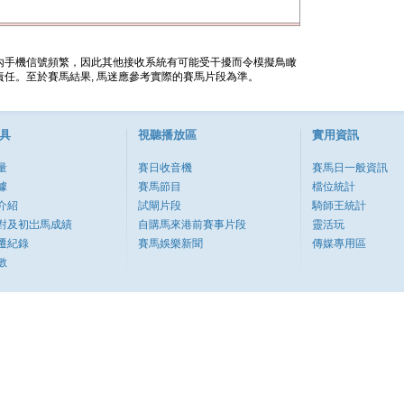
內手機信號頻繁，因此其他接收系統有可能受干擾而令模擬鳥瞰
任。至於賽馬結果, 馬迷應參考實際的賽馬片段為準。
具
視聽播放區
實用資訊
量
賽日收音機
賽馬日一般資訊
據
賽馬節目
檔位統計
介紹
試閘片段
騎師王統計
對及初岀馬成績
自購馬來港前賽事片段
靈活玩
遷紀錄
賽馬娛樂新聞
傳媒專用區
數