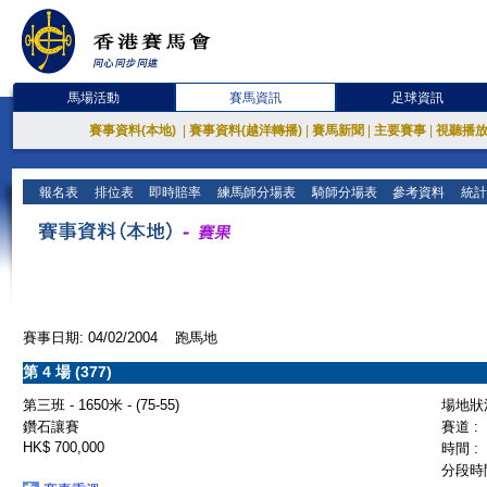
馬場活動
賽馬資訊
足球資訊
賽事資料(本地)
|
賽事資料(越洋轉播)
|
賽馬新聞
|
主要賽事
|
視聽播
報名表
排位表
即時賠率
練馬師分場表
騎師分場表
參考資料
統計
賽事日期: 04/02/2004 跑馬地
第 4 場 (377)
第三班 - 1650米 - (75-55)
場地狀況
鑽石讓賽
賽道 :
HK$ 700,000
時間 :
分段時間