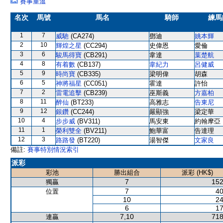
賽事重溫
名次
馬號
馬名
騎師
練馬
1
7
威馳
(CA274)
鄧迪
姚本輝
2
10
輝煌之星
(CC294)
史偉恩
愛倫
3
6
駿馬得寶
(CB291)
韋達
葉楚航
4
8
有着數
(CB137)
韋紀力
呂健威
5
9
時尚寶
(CB335)
梁明偉
胡森
6
5
神將福星
(CC051)
霍達
許怡
7
2
雷電追擊
(CB239)
巫斯義
方嘉柏
8
11
醉仙
(BT233)
高雅志
告東尼
9
12
銀鑽
(CC244)
嚴顯強
梁定華
10
4
步步威
(BV311)
馬安東
約翰摩亞
11
1
榮利雙全
(BV211)
鮑華富
告達理
12
3
路路發
(BT220)
湯智傑
文家良
備註:
賽事特別情況索引
派彩
彩池
勝出組合
派彩 (HK$)
7
152
獨贏
7
40
位置
10
24
6
17
7,10
718
連贏