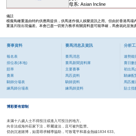
母系: Asian Incline
備註
模擬鳥瞰重溫由特約供應商提供，供馬迷作個人娛樂資訊之用。但由於香港馬場
重溫片段出現偏差。本會已盡一切努力務求有關資料盡可能準確，馬會就此並無責
賽事資料
賽馬消息及資訊
分析工
報名表
賽馬消息
速勢能
排位表(本地)
賽馬新聞資料庫
賽日數
賠率
主要賽事
初出馬
賽果
馬匹資料
騎練配
騎師分場表
騎師資料
馬匹搬
練馬師分場表
練馬師資料
貼士指
博彩要有節制
未滿十八歲人士不得投注或進入可投注的地方。
向非法或海外莊家下注，即屬違法，且可被判監禁。
切勿沉迷賭博，如需尋求輔導協助，可致電平和基金熱線1834 633。