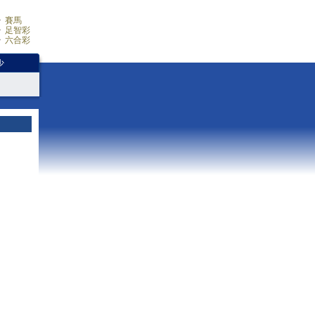
賽馬
足智彩
六合彩
少