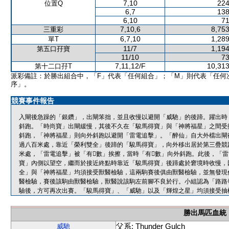
7,10
224
位置Q
6,7
138
6,10
71
7,10,6
8,753
三重彩
6,7,10
1,289
單T
11/7
1,194
第五口孖寶
11/10
73
7,11,12/F
10,313
第十二口孖T
派彩備註：於勝出組合中，「F」代表「任何組合」；「M」則代表「任何
序」。
競賽事件報告
入閘後急躁的「銀鑽」，出閘笨拙，並且收慢以避開「威馳」的後蹄。躍出時
斜跑。「時尚寶」出閘緩慢，其後不久在「駿馬得寶」與「神將福星」之間受
斜跑，「神將福星」則向外斜跑以避開「雷電追擊」。「醉仙」自大外檔出閘
過八百米處，靠近「榮利雙全」後蹄的「駿馬得寶」，向外移出居於第三疊競
米處，「雷電追擊」被「有數」挨擦，當時「有數」向外斜跑。此後，「
寶」內側以望空，繼而於接近終點時靠近「駿馬得寶」後蹄處於窘境時收慢，
全」與「神將福星」均須接受獸醫檢驗，這兩駒賽後俱由獸醫檢驗，並無發現
醫檢驗，賽後該駒由獸醫檢驗，獸醫說該駒左前腳不良於行。小組認為「路路
驗後，方可再次出賽。「駿馬得寶」、「威馳」以及「輝煌之星」均須接受抽
勝出馬匹血統
父系: Thunder Gulch
威馳