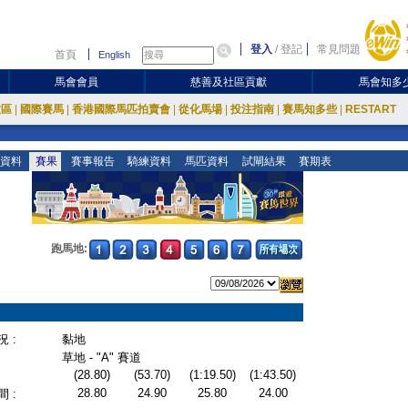
登入
/
登記
常見問題
首頁
English
馬會會員
慈善及社區貢獻
馬會知多
放區
|
國際賽馬
|
香港國際馬匹拍賣會
|
從化馬場
|
投注指南
|
賽馬知多些
|
RESTART
資料
賽果
賽事報告
騎練資料
馬匹資料
試閘結果
賽期表
跑馬地:
 :
黏地
草地 - "A" 賽道
(28.80)
(53.70)
(1:19.50)
(1:43.50)
28.80
24.90
25.80
24.00
 :