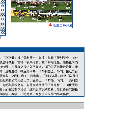
.00
.50
.00
.00
.00
.00
沿途走勢評述
.50
.00
次
，「路路發」被「榮利雙全」碰撞，當時「榮利雙全」向外
擠迫時勒避，當時「駿馬得寶」被「輝煌之星」碰撞後向內
後收慢，在馬群之後切入至靠近內欄的位置但接近最尾。跑
跑，沒有遮擋。轉直路彎時，「榮利雙全」外閃。接近二百
雷電追擊」內閃。過了一百米處，「神將福星」移至「駿馬得
因而未能如常地被力策。直路上，「醉仙」內閃。「榮利雙
任何明顯異常之處。包尾大敗而回的「路路發」，須接受獸
發」的表現難以接受，該駒必須試閘及格，並且通過獸醫檢
樣檢驗。賽後，「時尚寶」被發現左前蹄的蹄鐵移位。