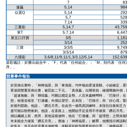
7
83
5,14
984
連贏
5,14
292
位置Q
5,7
528
7,14
339
5,14,7
43,759
三重彩
5,7,14
6,447
單T
3/5
1,181
第五口孖寶
3/14
252
3/3/5
9,749
三寶
3/3/14
879
3,6/8,11/9,11/1,3/3,12/5,14
152,639
六環彩
派彩備註：於勝出組合中，「F」代表「任何組合」；「M」則代表「任何
序」。
競賽事件報告
於宣佈出賽時，「神將福星」與「東海龍」均申報由霍達策騎。小組確定，霍
霍達因雙重宣佈出賽，被罰款二千元。「真係贏」出閘笨拙，碰撞閘廂外側，
「超速無敵」與「輝煌贏」均難以穩定走勢。八百米處轉彎時，「巴辣仔」在
想」收慢並移至「打邊爐」外側以望空。在末段，「巴辣仔」與「好心境」緊
於後列競跑。他說，「鑽石月亮」在由另一個馬房訓練時，末段往往衝刺乏力
盡可能以勁勢衝刺。他說，在直路上，他開始手足並用不停催策「鑽石月亮」
側以繼續上前，然而，當他這樣做時，他在「打邊爐」與「超理想」之間未能
米未能全力催策「鑽石月亮」。鄧迪（「神將福星」）解釋，他獲指示將該駒
杖疾走，並且由於是賽步速較慢，坐騎居於較預期更前的位置。「神將福星」