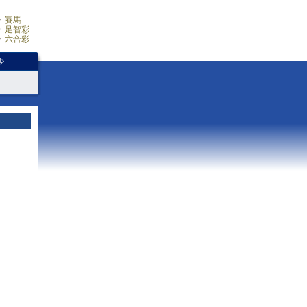
賽馬
足智彩
六合彩
少