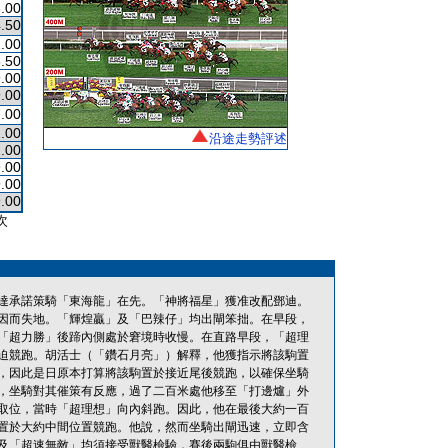
.00
.50
.00
.50
.00
.00
.00
.00
沿途走勢評述
.00
.00
.00
.00
次
達承諾策騎「東海龍」在先。「神將福星」獲准改配鄧迪。
因而失地。「輝煌贏」及「巴辣仔」均出閘笨拙。在早段，
「超力勝」後蹄內側處於窘境時收慢。在直路早段，「超理
迫競跑。胡活士（「鑽石月亮」）解釋，他獲指示將該駒置
，因此是日原本打算將該駒置於接近尾後競跑，以確保坐騎
，坐騎對其催策有反應，過了二百米處他移至「打邊爐」外
取位，當時「超理想」向內斜跑。因此，他在最後大約一百
置於大約中間位置競跑。他說，然而坐騎出閘迅速，立即含
及「超速無敵」均須接受獸醫檢驗，賽後兩駒俱由獸醫檢