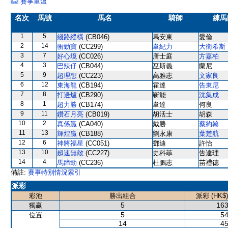
賽事重溫
名次
馬號
馬名
騎師
練馬
1
5
綫路縱橫
(CB046)
馬安東
愛倫
2
14
衝勁寶
(CC299)
韋紀力
大衛希斯
3
7
好心境
(CC026)
唐士庭
方嘉柏
4
3
巴辣仔
(CB044)
巫斯義
蘭尼
5
9
超理想
(CC223)
高雅志
文家良
6
12
東海龍
(CB194)
霍達
告東尼
7
8
打邊爐
(CB290)
靳能
沈集成
8
1
超力勝
(CB174)
韋達
何良
9
11
鑽石月亮
(CB019)
胡活士
胡森
10
2
真係贏
(CA040)
戴勝
蔡約翰
11
13
輝煌贏
(CB188)
劉永康
葉楚航
12
6
神將福星
(CC051)
鄧迪
許怡
13
10
超速無敵
(CC227)
史科菲
告達理
14
4
馬蹄勁
(CC236)
杜鵬志
苗禮德
備註:
賽事特別情況索引
派彩
彩池
勝出組合
派彩 (HK$)
5
163
獨贏
5
54
位置
14
45