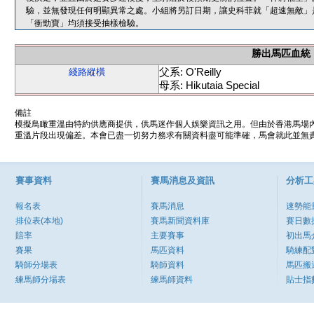
驗，並無發現任何明顯異常之處。小組將另訂日期，讓史科菲就「超速無敵」
「衝勁寶」均須接受抽樣檢驗。
勝出馬匹血統
父系: O'Reilly
綫路縱橫
母系: Hikutaia Special
備註
模擬鳥瞰重溫由特約供應商提供，供馬迷作個人娛樂資訊之用。但由於香港馬場
重溫片段出現偏差。本會已盡一切努力務求有關資料盡可能準確，馬會就此並無責
賽事資料
賽馬消息及資訊
分析工
報名表
賽馬消息
速勢能
排位表(本地)
賽馬新聞資料庫
賽日數
賠率
主要賽事
初出馬
賽果
馬匹資料
騎練配
騎師分場表
騎師資料
馬匹搬
練馬師分場表
練馬師資料
貼士指