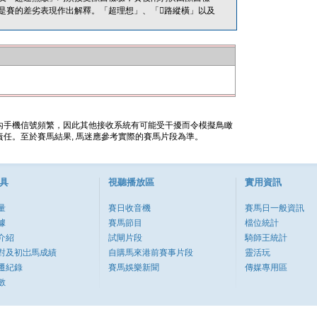
是賽的差劣表現作出解釋。「超理想」、「路縱橫」以及
內手機信號頻繁，因此其他接收系統有可能受干擾而令模擬鳥瞰
任。至於賽馬結果, 馬迷應參考實際的賽馬片段為準。
具
視聽播放區
實用資訊
量
賽日收音機
賽馬日一般資訊
據
賽馬節目
檔位統計
介紹
試閘片段
騎師王統計
對及初岀馬成績
自購馬來港前賽事片段
靈活玩
遷紀錄
賽馬娛樂新聞
傳媒專用區
數