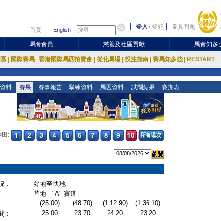
登入
/
登記
常見問題
首頁
English
馬會會員
慈善及社區貢獻
馬會知多
放區
|
國際賽馬
|
香港國際馬匹拍賣會
|
從化馬場
|
投注指南
|
賽馬知多些
|
RESTART
資料
賽果
賽事報告
騎練資料
馬匹資料
試閘結果
賽期表
沙田:
 :
好地至快地
草地 - "A" 賽道
(25.00)
(48.70)
(1:12.90)
(1:36.10)
25.00
23.70
24.20
23.20
 :