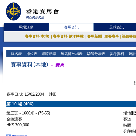
馬場活動
賽馬資訊
足球資訊
賽事資料(本地)
|
賽事資料(越洋轉播)
|
賽馬新聞
|
主要賽事
|
視聽播
報名表
排位表
即時賠率
練馬師分場表
騎師分場表
參考資料
統計
賽事日期: 15/02/2004 沙田
第 10 場 (406)
第三班 - 1600米 - (75-55)
場地狀況
金鐘讓賽
賽道 :
HK$ 700,000
時間 :
分段時間