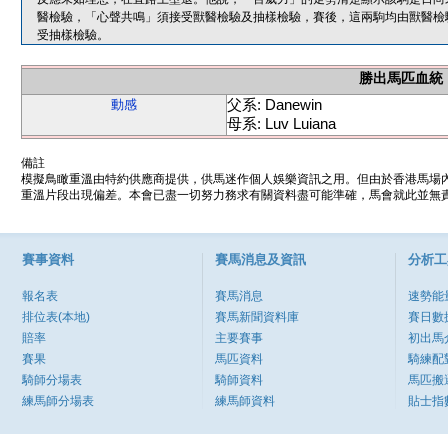
醫檢驗，「心聲共鳴」須接受獸醫檢驗及抽樣檢驗，賽後，這兩駒均由獸醫檢
受抽樣檢驗。
勝出馬匹血統
父系: Danewin
動感
母系: Luv Luiana
備註
模擬鳥瞰重溫由特約供應商提供，供馬迷作個人娛樂資訊之用。但由於香港馬場
重溫片段出現偏差。本會已盡一切努力務求有關資料盡可能準確，馬會就此並無責
賽事資料
賽馬消息及資訊
分析工
報名表
賽馬消息
速勢能
排位表(本地)
賽馬新聞資料庫
賽日數
賠率
主要賽事
初出馬
賽果
馬匹資料
騎練配
騎師分場表
騎師資料
馬匹搬
練馬師分場表
練馬師資料
貼士指