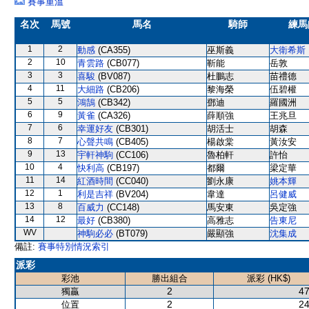
賽事重溫
名次
馬號
馬名
騎師
練馬
1
2
動感
(CA355)
巫斯義
大衛希斯
2
10
青雲路
(CB077)
靳能
岳敦
3
3
喜駿
(BV087)
杜鵬志
苗禮德
4
11
大細路
(CB206)
黎海榮
伍碧權
5
5
鴻鵠
(CB342)
鄧迪
羅國洲
6
9
黃雀
(CA326)
薛順強
王兆旦
7
6
幸運好友
(CB301)
胡活士
胡森
8
7
心聲共鳴
(CB405)
楊啟棠
黃汝安
9
13
宇軒神駒
(CC106)
魯柏軒
許怡
10
4
快利高
(CB197)
都爾
梁定華
11
14
紅酒時間
(CC040)
劉永康
姚本輝
12
1
利是吉祥
(BV204)
韋達
呂健威
13
8
百威力
(CC148)
馬安東
吳定強
14
12
最好
(CB380)
高雅志
告東尼
WV
神駒必必
(BT079)
嚴顯強
沈集成
備註:
賽事特別情況索引
派彩
彩池
勝出組合
派彩 (HK$)
2
47
獨贏
2
24
位置