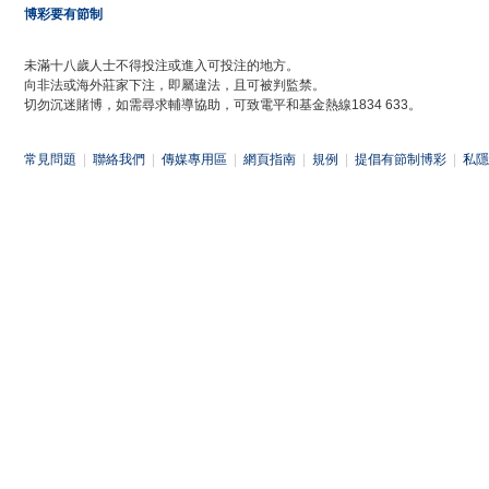
博彩要有節制
未滿十八歲人士不得投注或進入可投注的地方。
向非法或海外莊家下注，即屬違法，且可被判監禁。
切勿沉迷賭博，如需尋求輔導協助，可致電平和基金熱線1834 633。
常見問題
|
聯絡我們
|
傳媒專用區
|
網頁指南
|
規例
|
提倡有節制博彩
|
私隱