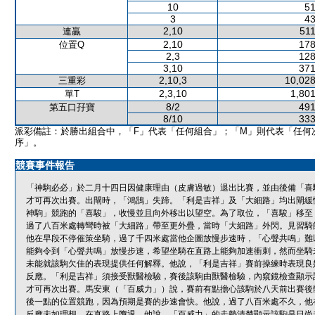
10
51
3
43
2,10
511
連贏
2,10
178
位置Q
2,3
128
3,10
371
2,10,3
10,028
三重彩
2,3,10
1,801
單T
8/2
491
第五口孖寶
8/10
333
派彩備註：於勝出組合中，「F」代表「任何組合」；「M」則代表「任何
序」。
競賽事件報告
「神駒必必」於二月十四日因健康理由（皮膚過敏）退出比賽，並由後備「喜
才可再次出賽。出閘時，「鴻鵠」失蹄。「利是吉祥」及「大細路」均出閘緩
神駒」競跑的「喜駿」，收慢並且向外移出以望空。為了取位，「喜駿」移至
過了八百米處轉彎時被「大細路」帶至更外疊，當時「大細路」外閃。見習騎
他在早段不停催策坐騎，過了千四米處當他企圖放慢步速時，「心聲共鳴」難
能夠令到「心聲共鳴」放慢步速，希望坐騎在直路上能夠加速衝刺，然而坐騎
未能就該駒欠佳的表現提供任何解釋。他說，「利是吉祥」賽前操練時表現良
反應。「利是吉祥」須接受獸醫檢驗，賽後該駒由獸醫檢驗，內窺鏡檢查顯示
才可再次出賽。馬安東（「百威力」）說，賽前有點擔心該駒於八天前出賽後
後一點的位置競跑，因為預期是賽的步速會快。他說，過了八百米處不久，他
反應未如理想，在直路上墮退。他說，「百威力」的走勢清楚顯示該駒是日尚