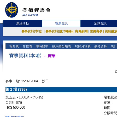
馬場活動
賽馬資訊
足球資訊
賽事資料(本地)
|
賽事資料(越洋轉播)
|
賽馬新聞
|
主要賽事
|
視聽播
報名表
排位表
即時賠率
練馬師分場表
騎師分場表
參考資料
統計
賽事日期: 15/02/2004 沙田
第 2 場 (398)
第五班 - 1800米 - (40-15)
場地狀況 
尖沙咀讓賽
賽道 :
HK$ 500,000
時間 :
分段時間 