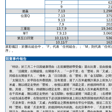
7
62
9
21
7,13
1,298
連贏
7,13
375
位置Q
9,13
122
7,9
202
13,7,9
19,340
三重彩
7,9,13
3,060
單T
10,11/13
536
第五口孖寶
10,11/7
162
派彩備註：於勝出組合中，「F」代表「任何組合」；「M」則代表「任何
序」。
競賽事件報告
「特叻」於三月二十日因健康理由（左前腳懸韌帶受傷）退出比賽，並由後備
賽。「活國寶」出閘緩慢。出閘後不久，「一步千里」在「豐裕」與「又威」
同樣在出閘後不久，「傳奇」及「日日歡顏」在「豐裕」與「金玉驃駒」之間
「太陽活力」於早段在外疊競跑，沒有遮擋，過了八百米處獲許展步上前加入
米處，難以穩定走勢的「豐裕」，收慢以避開「鴻霸之星」的後蹄時昂首，當
動。其後，「豐裕」持續難以穩定走勢，接近千二米處及八百米處再度昂首。
在千四米處，難以穩定走勢的「金玉驃駒」收慢以避開「鴻霸之星」（岳禮華
小組告誡岳禮華，在類似情況下必須讓坐騎快速上前以免對跟隨他的馬匹造成
「爪皇奔雷」外側及「又威」內側緊迫之際推進時在窄位中競跑。接近二百五
時「豐裕」勒避「爪皇奔雷」的後蹄時向外斜跑。在此宗事件中，「爪皇奔雷
陽活力」帶向外跑，而「太陽活力」於起初被「鴻霸之星」帶向外跑後，更為