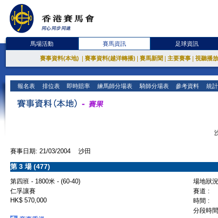
馬場活動
賽馬資訊
足球資訊
賽事資料(本地)
|
賽事資料(越洋轉播)
|
賽馬新聞
|
主要賽事
|
視聽播
報名表
排位表
即時賠率
練馬師分場表
騎師分場表
參考資料
統計
賽事日期: 21/03/2004 沙田
第 3 場 (477)
第四班 - 1800米 - (60-40)
場地狀況 
仁孚讓賽
賽道 :
HK$ 570,000
時間 :
分段時間 