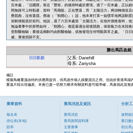
百米處，「活國寶」靠近「豐裕」的後蹄時處於窘境。過了一百米處，正以頗
間無路可上時勒避，當時「馬飛龍」正在墮退，而「太陽活力」將頭轉側並且
疊競跑，沒有遮擋。鄧迪（「勁開心」）說，他本來打算一如慣常地將該駒置
坐騎便能居於前列。他說，過了六百米處當「太陽活力」在他外側推進時，他
無論賽事中的形勢如何，「勁開心」都是最適合留後競跑，保留氣力在末段衝
受獸醫檢驗；賽後這兩駒均由獸醫檢驗，俱無發現任何明顯異常之處。「日日
威」賽後煩躁不安。
勝出馬匹血統
父系: Danehill
日日歡顏
母系: Zariysha
備註
模擬鳥瞰重溫由特約供應商提供，供馬迷作個人娛樂資訊之用。但由於香港馬場
重溫片段出現偏差。本會已盡一切努力務求有關資料盡可能準確，馬會就此並無責
賽事資料
賽馬消息及資訊
分析工
報名表
賽馬消息
速勢能
排位表(本地)
賽馬新聞資料庫
賽日數
賠率
主要賽事
初出馬