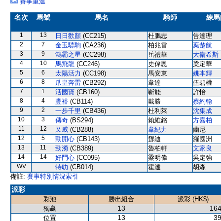
賽事重溫
名次
馬號
馬名
騎師
練馬
1
13
日日歡顏
(CC215)
杜鵬志
告達理
2
7
金玉驃駒
(CA236)
柏兆雷
葉楚航
3
9
鴻霸之星
(CC298)
岳禮華
大衛希斯
4
10
馬飛龍
(CC246)
史偉恩
梁定華
5
6
太陽活力
(CC198)
馬安東
姚本輝
6
8
爪皇奔雷
(CB292)
韋達
伍碧權
7
1
活國寶
(CB160)
靳能
許怡
8
4
豐裕
(CB114)
戴勝
蔡約翰
9
2
一步千里
(CB436)
杜利萊
沈集成
10
3
傳奇
(BS294)
賴維銘
方嘉柏
11
12
又威
(CB288)
韋紀力
蘭尼
12
5
勁開心
(CB143)
鄧迪
羅國洲
13
11
勁湧
(CB389)
魯柏軒
文家良
14
14
好鬥心
(CC095)
梁明偉
吳定強
WV
特叻
(CB014)
霍達
胡森
備註:
賽事特別情況索引
派彩
彩池
勝出組合
派彩 (HK$)
13
164
獨贏
13
39
位置