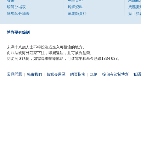
賽果
馬匹資料
騎練配
騎師分場表
騎師資料
馬匹搬
練馬師分場表
練馬師資料
貼士指
博彩要有節制
未滿十八歲人士不得投注或進入可投注的地方。
向非法或海外莊家下注，即屬違法，且可被判監禁。
切勿沉迷賭博，如需尋求輔導協助，可致電平和基金熱線1834 633。
常見問題
|
聯絡我們
|
傳媒專用區
|
網頁指南
|
規例
|
提倡有節制博彩
|
私隱