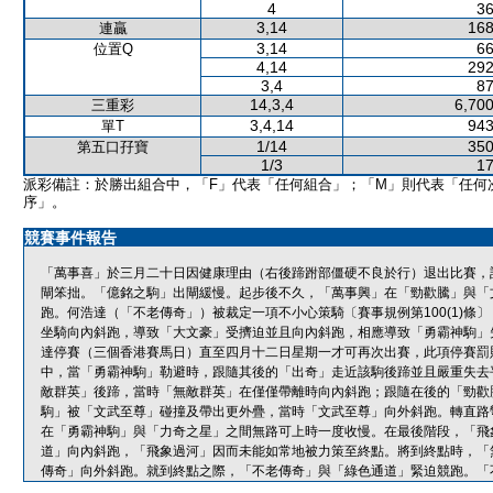
4
36
3,14
168
連贏
3,14
66
位置Q
4,14
292
3,4
87
14,3,4
6,700
三重彩
3,4,14
943
單T
1/14
350
第五口孖寶
1/3
17
派彩備註：於勝出組合中，「F」代表「任何組合」；「M」則代表「任何
序」。
競賽事件報告
「萬事喜」於三月二十日因健康理由（右後蹄跗部僵硬不良於行）退出比賽，
閘笨拙。「億銘之駒」出閘緩慢。起步後不久，「萬事興」在「勁歡騰」與「
跑。何浩達（「不老傳奇」）被裁定一項不小心策騎〔賽事規例第100(1)
坐騎向內斜跑，導致「大文豪」受擠迫並且向內斜跑，相應導致「勇霸神駒」
達停賽（三個香港賽馬日）直至四月十二日星期一才可再次出賽，此項停賽罰
中，當「勇霸神駒」勒避時，跟隨其後的「出奇」走近該駒後蹄並且嚴重失去
敵群英」後蹄，當時「無敵群英」在僅僅帶離時向內斜跑；跟隨在後的「勁歡
駒」被「文武至尊」碰撞及帶出更外疊，當時「文武至尊」向外斜跑。轉直路
在「勇霸神駒」與「力奇之星」之間無路可上時一度收慢。在最後階段，「飛
道」向內斜跑，「飛象過河」因而未能如常地被力策至終點。將到終點時，「
傳奇」向外斜跑。就到終點之際，「不老傳奇」與「綠色通道」緊迫競跑。「