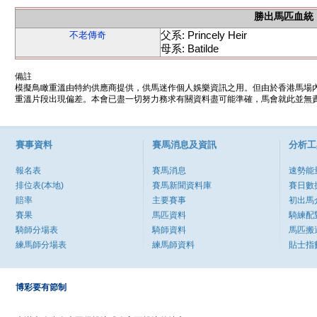
勝出馬匹血統
父系: Princely Heir
不老傳奇
母系: Batilde
備註
模擬鳥瞰重溫由特約供應商提供，供馬迷作個人娛樂資訊之用。但由於香港馬場
重溫片段出現偏差。本會已盡一切努力務求有關資料盡可能準確，馬會就此並無責
賽事資料
賽馬消息及資訊
分析工
報名表
賽馬消息
速勢能
排位表(本地)
賽馬新聞資料庫
賽日數
賠率
主要賽事
初出馬
賽果
馬匹資料
騎練配
騎師分場表
騎師資料
馬匹搬
練馬師分場表
練馬師資料
貼士指
博彩要有節制