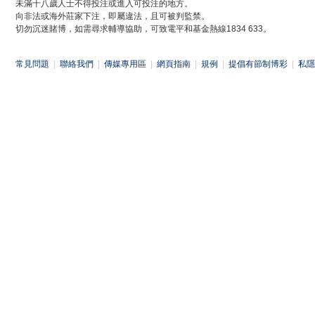
未滿十八歲人士不得投注或進入可投注的地方。
向非法或海外莊家下注，即屬違法，且可被判監禁。
切勿沉迷賭博，如需尋求輔導協助，可致電平和基金熱線1834 633。
常見問題
|
聯絡我們
|
傳媒專用區
|
網頁指南
|
規例
|
提倡有節制博彩
|
私隱