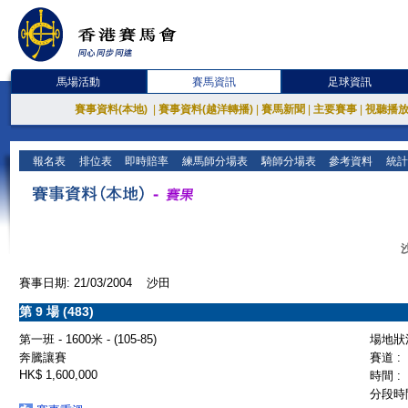
馬場活動
賽馬資訊
足球資訊
賽事資料(本地)
|
賽事資料(越洋轉播)
|
賽馬新聞
|
主要賽事
|
視聽播
報名表
排位表
即時賠率
練馬師分場表
騎師分場表
參考資料
統計
賽事日期: 21/03/2004 沙田
第 9 場 (483)
第一班 - 1600米 - (105-85)
場地狀況
奔騰讓賽
賽道 :
HK$ 1,600,000
時間 :
分段時間