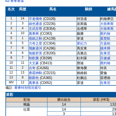
賽事重溫
名次
馬號
馬名
騎師
練馬
1
14
不老傳奇
(CD109)
何浩達
約翰摩亞
2
3
綠色通道
(CD236)
巫斯義
大衛希斯
3
4
文武至尊
(CB354)
岳禮華
大衛希斯
4
10
萬事興
(CC083)
戴勝
蔡約翰
5
1
億銘之駒
(CA139)
韋達
葉楚航
6
5
力奇之星
(CC004)
韋紀力
方嘉柏
7
9
飛象過河
(CA296)
馬安東
姚本輝
8
6
無敵群英
(CB200)
高雅志
告東尼
9
7
勁歡騰
(CB298)
杜利萊
呂健威
10
11
大文豪
(CB413)
鄧迪
蔡約翰
11
2
出奇
(CA266)
黎海榮
何良
12
13
勇霸神駒
(CD215)
賴維銘
愛倫
13
8
顯顏色
(CA365)
杜鵬志
苗禮德
WV
12
萬事喜
(CD052)
霍達
告東尼
備註:
賽事特別情況索引
派彩
彩池
勝出組合
派彩 (HK$)
14
132
獨贏
14
29
位置
3
13