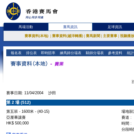
馬場活動
賽馬資訊
足球資訊
賽事資料(本地)
|
賽事資料(越洋轉播)
|
賽馬新聞
|
主要賽事
|
視聽播
報名表
排位表
即時賠率
練馬師分場表
騎師分場表
參考資料
統計
賽事日期: 11/04/2004 沙田
第 2 場 (512)
第五班 - 1600米 - (40-15)
場地狀況
亞厘畢讓賽
賽道 :
HK$ 500,000
時間 :
分段時間