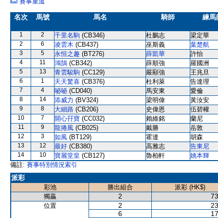
賽事重溫
名次
馬號
馬名
騎師
練馬
1
2
千里名駒
(CB346)
杜鵬志
梁定華
2
6
凌雲木
(CB437)
巫斯義
葉楚航
3
5
永恒之趣
(BT276)
薛凱華
許怡
4
11
鴻鵠
(CB342)
薛順強
羅國洲
5
13
青雲駿駒
(CC129)
嚴顯強
王兆旦
6
1
天天驚喜
(CB376)
杜利萊
告達理
7
4
咇咇
(CD040)
馬安東
愛倫
8
14
添威力
(BV324)
梁明偉
黃汝安
9
8
大細路
(CB206)
史偉恩
伍碧權
10
7
開心孖寶
(CC032)
賴維銘
蘭尼
11
9
龍捲風
(CB025)
戴勝
岳敦
12
3
如風
(BT129)
霍達
胡森
13
12
最好
(CB380)
高雅志
告東尼
14
10
寶麗堂皇
(CB127)
魯柏軒
姚本輝
備註:
賽事特別情況索引
派彩
彩池
勝出組合
派彩 (HK$)
2
73
獨贏
2
23
位置
6
17