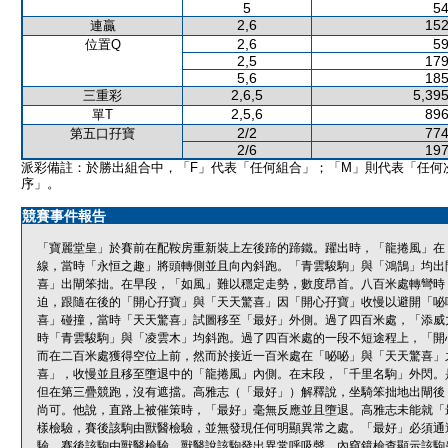
5
54
2,6
152
連贏
2,6
59
位置Q
2,5
179
5,6
185
2,6,5
5,395
三重彩
2,5,6
896
單T
2/2
774
第五口孖寶
2/6
197
派彩備註：於勝出組合中，「F」代表「任何組合」；「M」則代表「任何
序」。
競賽事件報告
「寶麗堂皇」於賽前在配鞍房重新裝上左後蹄的蹄鐵。躍出時，「龍捲風」在
線，當時「永恒之趣」將頭轉側並且向內斜跑。「青雲駿駒」與「鴻鵠」均出
喜」出閘笨拙。在早段，「如風」難以穩定走勢，數度昂首。八百米處轉彎時
迫，跟隨在後的「開心孖寶」與「天天驚喜」因「開心孖寶」收慢以避開「咇
喜」碰撞，當時「天天驚喜」試圖移至「最好」外側。過了四百米處，「添威
時「青雲駿駒」與「凌雲木」均斜跑。過了四百米處的一段不短途程上，「開
而在二百米處獲得空位上前，然而於接近一百米處在「咇咇」與「天天驚喜」
喜」，收慢並且移至墮退中的「龍捲風」內側。在末段，「千里名駒」外閃。
但在第三疊競跑，沒有遮擋。高雅志（「最好」）解釋說，坐騎笨拙地出閘後
尚可。他說，直路上被催策時，「最好」毫無反應並且墮退。高雅志未能就「
樣檢驗，賽後該駒由獸醫檢驗，並無發現任何明顯異常之處。「最好」必須通
驗，賽後該駒由獸醫檢驗，獸醫說該駒發出異常呼吸聲，內窺鏡檢查顯示該駒