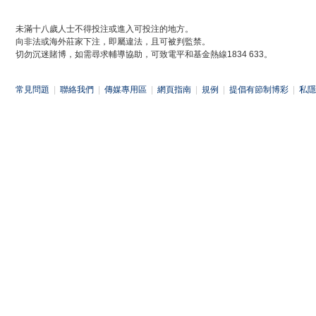
未滿十八歲人士不得投注或進入可投注的地方。
向非法或海外莊家下注，即屬違法，且可被判監禁。
切勿沉迷賭博，如需尋求輔導協助，可致電平和基金熱線1834 633。
常見問題
|
聯絡我們
|
傳媒專用區
|
網頁指南
|
規例
|
提倡有節制博彩
|
私隱