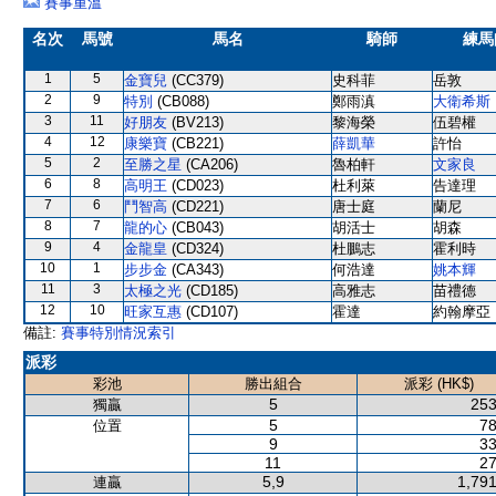
賽事重溫
名次
馬號
馬名
騎師
練馬
1
5
金寶兒
(CC379)
史科菲
岳敦
2
9
特別
(CB088)
鄭雨滇
大衛希斯
3
11
好朋友
(BV213)
黎海榮
伍碧權
4
12
康樂寶
(CB221)
薛凱華
許怡
5
2
至勝之星
(CA206)
魯柏軒
文家良
6
8
高明王
(CD023)
杜利萊
告達理
7
6
鬥智高
(CD221)
唐士庭
蘭尼
8
7
龍的心
(CB043)
胡活士
胡森
9
4
金龍皇
(CD324)
杜鵬志
霍利時
10
1
步步金
(CA343)
何浩達
姚本輝
11
3
太極之光
(CD185)
高雅志
苗禮德
12
10
旺家互惠
(CD107)
霍達
約翰摩亞
備註:
賽事特別情況索引
派彩
彩池
勝出組合
派彩 (HK$)
5
253
獨贏
5
78
位置
9
33
11
27
5,9
1,791
連贏