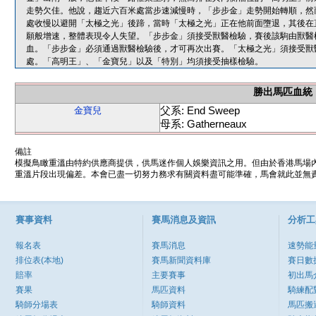
走勢欠佳。他說，趨近六百米處當步速減慢時，「步步金」走勢開始轉順，然
處收慢以避開「太極之光」後蹄，當時「太極之光」正在他前面墮退，其後在
願般增速，整體表現令人失望。「步步金」須接受獸醫檢驗，賽後該駒由獸醫
血。「步步金」必須通過獸醫檢驗後，才可再次出賽。「太極之光」須接受獸
處。「高明王」、「金寶兒」以及「特別」均須接受抽樣檢驗。
勝出馬匹血統
父系: End Sweep
金寶兒
母系: Gatherneaux
備註
模擬鳥瞰重溫由特約供應商提供，供馬迷作個人娛樂資訊之用。但由於香港馬場
重溫片段出現偏差。本會已盡一切努力務求有關資料盡可能準確，馬會就此並無責
賽事資料
賽馬消息及資訊
分析工
報名表
賽馬消息
速勢能
排位表(本地)
賽馬新聞資料庫
賽日數
賠率
主要賽事
初出馬
賽果
馬匹資料
騎練配
騎師分場表
騎師資料
馬匹搬