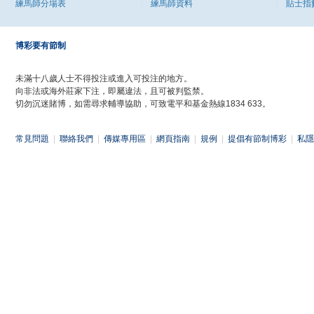
練馬師分場表
練馬師資料
貼士指
博彩要有節制
未滿十八歲人士不得投注或進入可投注的地方。
向非法或海外莊家下注，即屬違法，且可被判監禁。
切勿沉迷賭博，如需尋求輔導協助，可致電平和基金熱線1834 633。
常見問題
|
聯絡我們
|
傳媒專用區
|
網頁指南
|
規例
|
提倡有節制博彩
|
私隱