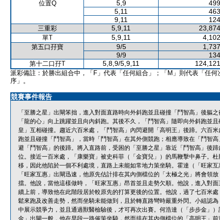
5,9
499
位置Q
5,11
463
9,11
124
5,9,11
23,874
三重彩
5,9,11
4,102
單T
9/5
1,737
第五口孖寶
9/9
134
5,8,9/5,9,11
124,121
第十二口孖T
派彩備註：於勝出組合中，「F」代表「任何組合」；「M」則代表「任何
序」。
競賽事件報告
「至勝之星」出閘笨拙，進入對面直路時向外斜跑並且碰撞「鬥智高」後軀之
「龍的心」向上跳躍並且向內斜跑。其後不久，「鬥智高」隨即向外斜跑並且
皇」互相碰撞。趨近六百米處，「鬥智高」內閃避開「高明王」後蹄。六百米
跑並且碰撞「鬥智高」，當時「鬥智高」在其外側競跑；相應導致在「鬥智高
避「鬥智高」的後蹄。將入直路前，受困的「至勝之星」靠近「鬥智高」後蹄
位。接近一百米處，「康樂寶」被史科菲（「金寶兒」）的馬鞭擊中鼻子。杜
移，因此他陷於一個不利處境，直路上未能如常地力策坐騎。霍達（「旺家互
「旺家互惠」出閘迅速，他原先估計排在其內側檔位的「太極之光」將會領放
擋。他說，當他這樣做時，「旺家互惠」昂首並且走勢欠順。他說，進入對面
續上前，導致他在此階段居於較原先的打算更後的位置。他說，過了七百米處
鬆來跑及改善走勢，然而坐騎未能做到，且於轉直路彎時嚴重外閃。小組認為
中展示競爭力，並且通過獸醫檢驗後，才可再次出賽。何浩達（「步步金」）
金」出閘一般，他在早段一路催策坐騎，然而排在其內側檔位的「高明王」前