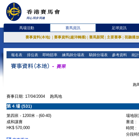
馬場活動
賽馬資訊
足球資訊
賽事資料(本地)
|
賽事資料(越洋轉播)
|
賽馬新聞
|
主要賽事
|
視聽播
報名表
排位表
即時賠率
練馬師分場表
騎師分場表
參考資料
統計
跑馬
賽事日期: 17/04/2004 跑馬地
第 4 場 (531)
第四班 - 1200米 - (60-40)
場地狀況
成和讓賽
賽道 :
HK$ 570,000
時間 :
分段時間