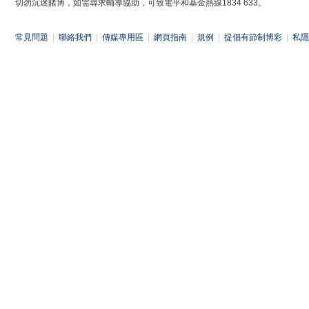
切勿沉迷賭博，如需尋求輔導協助，可致電平和基金熱線1834 633。
常見問題
|
聯絡我們
|
傳媒專用區
|
網頁指南
|
規例
|
提倡有節制博彩
|
私隱