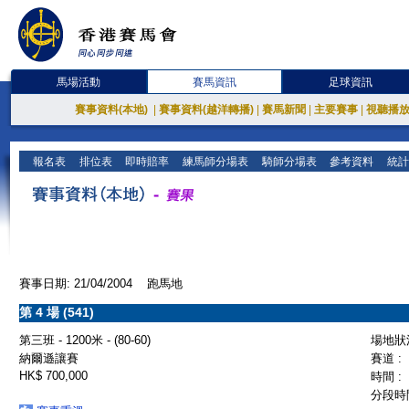
馬場活動
賽馬資訊
足球資訊
賽事資料(本地)
|
賽事資料(越洋轉播)
|
賽馬新聞
|
主要賽事
|
視聽播
報名表
排位表
即時賠率
練馬師分場表
騎師分場表
參考資料
統計
賽事日期: 21/04/2004 跑馬地
第 4 場 (541)
第三班 - 1200米 - (80-60)
場地狀況
納爾遜讓賽
賽道 :
HK$ 700,000
時間 :
分段時間