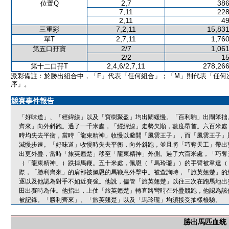
2,7
386
位置Q
7,11
228
2,11
49
7,2,11
15,831
三重彩
2,7,11
1,760
單T
2/7
1,061
第五口孖寶
2/2
15
2,4,6/2,7,11
278,266
第十二口孖T
派彩備註：於勝出組合中，「F」代表「任何組合」；「M」則代表「任何
序」。
競賽事件報告
「好味道」、「經緯線」以及「寶樹聚盈」均出閘緩慢。「百利駒」出閘笨拙
齊來」向外斜跑。過了一千米處，「經緯線」走勢欠順，數度昂首。六百米處
時均失去平衡，當時「龍東精神」收慢以避開「風雲王子」，而「風雲王子」
減慢步速。「好味道」收慢時失去平衡，向外斜跑，並且將「巧奪天工」帶出
出更外疊，當時「旅英翹楚」移至「龍東精神」外側。過了六百米處，「巧奪
（「龍東精神」）跌掉馬鞭。五十米處，佩恩（「馬玲瓏」）的手臂被韋達（
際，「勝利齊來」的肩部被佩恩的馬鞭意外擊中。被查詢時，「旅英翹楚」的
逐以及他認為對手不如近賽強。他說，儘管「旅英翹楚」以往三次在跑馬地出
田出賽時為佳。他指出，上仗「旅英翹楚」轉直路彎時在外疊競跑，他認為該
被記錄。「勝利齊來」、「旅英翹楚」以及「馬玲瓏」均須接受抽樣檢驗。
勝出馬匹血統