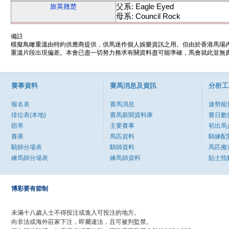
父系: Eagle Eyed
旅英翹楚
母系: Council Rock
備註
模擬鳥瞰重溫由特約供應商提供，供馬迷作個人娛樂資訊之用。但由於香港馬場
重溫片段出現偏差。本會已盡一切努力務求有關資料盡可能準確，馬會就此並無責
賽事資料
賽馬消息及資訊
分析工
報名表
賽馬消息
速勢能
排位表(本地)
賽馬新聞資料庫
賽日數
賠率
主要賽事
初出馬
賽果
馬匹資料
騎練配
騎師分場表
騎師資料
馬匹搬
練馬師分場表
練馬師資料
貼士指
博彩要有節制
未滿十八歲人士不得投注或進入可投注的地方。
向非法或海外莊家下注，即屬違法，且可被判監禁。