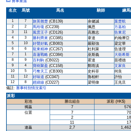
賽事重溫
名次
馬號
馬名
騎師
練馬
1
7
旅英翹楚
(CB139)
余健誠
葉楚航
2
2
馬玲瓏
(CC239)
佩恩
方嘉柏
3
11
風雲王子
(CD126)
高雅志
告東尼
4
3
勝利齊來
(CC085)
韋達
約翰摩亞
5
10
好聲好氣
(CB083)
嚴顯強
梁定華
6
6
龍東精神
(CC267)
杜利萊
告達理
7
1
喜蓮戰略
(CC084)
巫斯義
大衛希斯
8
9
百利駒
(CB022)
霍達
苗禮德
9
4
寶樹聚盈
(CC158)
鄭雨滇
文家良
10
5
巧奪天工
(CB300)
史科菲
何良
11
12
好味道
(CC047)
魯柏軒
許怡
12
8
經緯線
(CD227)
梁明偉
王兆旦
備註:
賽事特別情況索引
派彩
彩池
勝出組合
派彩 (HK$)
7
576
獨贏
7
70
位置
2
18
11
17
2,7
1,462
連贏