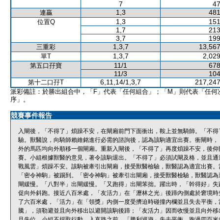
7
47
1,3
481
連贏
1,3
151
位置Q
1,7
213
3,7
199
1,3,7
13,567
三重彩
1,3,7
2,029
單T
11/1
678
第五口孖寶
11/3
104
6,11,14/1,3,7
217,247
第十二口孖T
派彩備註：於勝出組合中，「F」代表「任何組合」；「M」則代表「任何
序」。
競賽事件報告
入閘後，「不得了」煩躁不安，在閘廂前門下面衝出，鞍上並無騎師。「不得
驗。獸醫說，向騎師賴維銘進行必需的諮詢後，認為該駒適宜出賽。衝閘時，
外的馬匹均向外順移一個閘廂。重新入閘後，「不得了」再度煩躁不安，後仰
賽。小組根據獸醫的意見，著令該駒退出。「不得了」必須試閘及格，並且通
戰風雲」煩躁不安。該駒被牽引出閘廂，接受獸醫檢驗，獸醫認為適宜出賽。
「密令神駒」被踢到。「密令神駒」被牽引出閘廂，接受獸醫檢驗，獸醫認為
閘緩慢。「八對半」出閘緩慢。「又跑得」出閘笨拙。躍出時，「幹得好」失
促向外斜跑。接近八百米處，「友活力」在「瀝林之光」後蹄內側處於窘境時
了六百米處，「活力」在「領獎」內側一度受擠迫時碰撞內欄並且失去平衡，
騰」，須勒避並且向外移出以避開該駒後蹄；「友活力」因而收慢並且向外移
且失位。小組不採取行動。入直路之前，「勝利巡遊」失去平衡。跑過四百米