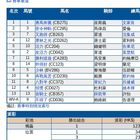
賽事重溫
名次
馬號
馬名
騎師
練馬
1
1
勇馬奔騰
(CB275)
巫斯義
文家良
2
3
密令神駒
(CC295)
馬偉昌
愛倫
3
7
又跑得
(CB263)
霍達
沈集成
4
12
瀝林之光
(CD262)
唐士庭
霍利時
5
10
活力
(CC204)
錢健明
告東尼
6
2
友活力
(CD042)
韋達
葉楚航
7
11
勝利巡遊
(CA283)
馬安東
約翰摩亞
8
14
幹得好
(CC123)
梁明偉
蘭尼
9
5
少林
(BV286)
黎海榮
伍碧權
10
6
再戰風雲
(CD230)
戴勝
蔡約翰
11
8
八對半
(CC372)
韋紀力
呂健威
12
4
領獎
(CD027)
杜利萊
姚本輝
13
13
首騎士
(CB357)
薛凱華
許怡
WV-A
9
不得了
(CD036)
賴維銘
告達理
備註:
賽事特別情況索引
派彩
彩池
勝出組合
派彩 (HK$)
1
123
獨贏
1
34
位置
3
23