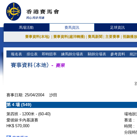
馬場活動
賽馬資訊
足球資訊
賽事資料(本地)
|
賽事資料(越洋轉播)
|
賽馬新聞
|
主要賽事
|
視聽播
報名表
排位表
即時賠率
練馬師分場表
騎師分場表
參考資料
統計
賽事日期: 25/04/2004 沙田
第 4 場 (549)
第四班 - 1200米 - (60-40)
場地狀況
愛彼錶卡內基讓賽
賽道 :
HK$ 570,000
時間 :
分段時間