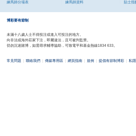
練馬師分場表
練馬師資料
貼士指
博彩要有節制
未滿十八歲人士不得投注或進入可投注的地方。
向非法或海外莊家下注，即屬違法，且可被判監禁。
切勿沉迷賭博，如需尋求輔導協助，可致電平和基金熱線1834 633。
常見問題
|
聯絡我們
|
傳媒專用區
|
網頁指南
|
規例
|
提倡有節制博彩
|
私隱