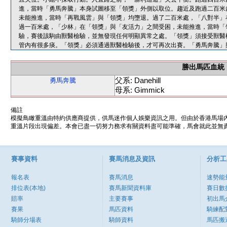
進，當時「勇馬奔騰」本身試圖移至「領獎」外側以取位。趨近及跑過二百米
未能推進，當時「再戰風雲」與「領獎」均墮退。過了二百米處，「八對半」
過一百米處，「少林」在「領獎」與「友活力」之間受困，未能推進，當時「
驗，賽後該駒由獸醫檢驗，並無發現任何明顯異常之處。「領獎」須接受獸醫
管內有很多痰。「領獎」必須通過獸醫檢驗後，才可再次出賽。「勇馬奔騰」
勝出馬匹血統
父系: Danehill
勇馬奔騰
母系: Gimmick
備註
模擬鳥瞰重溫由特約供應商提供，供馬迷作個人娛樂資訊之用。但由於香港馬場
重溫片段出現偏差。本會已盡一切努力務求有關資料盡可能準確，馬會就此並無責
賽事資料
賽馬消息及資訊
分析工
報名表
賽馬消息
速勢能
排位表(本地)
賽馬新聞資料庫
賽日數
賠率
主要賽事
初出馬
賽果
馬匹資料
騎練配
騎師分場表
騎師資料
馬匹搬