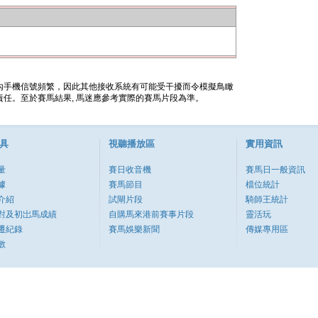
內手機信號頻繁，因此其他接收系統有可能受干擾而令模擬鳥瞰
任。至於賽馬結果, 馬迷應參考實際的賽馬片段為準。
具
視聽播放區
實用資訊
量
賽日收音機
賽馬日一般資訊
據
賽馬節目
檔位統計
介紹
試閘片段
騎師王統計
對及初岀馬成績
自購馬來港前賽事片段
靈活玩
遷紀錄
賽馬娛樂新聞
傳媒專用區
數