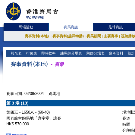
馬場活動
賽馬資訊
足球資訊
賽事資料(本地)
|
賽事資料(越洋轉播)
|
賽馬新聞
|
主要賽事
|
視聽播
報名表
排位表
即時賠率
練馬師分場表
騎師分場表
參考資料
統計
賽事日期: 08/09/2004 跑馬地
第 3 場 (13)
第四班 - 1650米 - (60-40)
場地狀況
國泰航空跑馬地「寰宇堂」讓賽
賽道 :
HK$ 570,000
時間 :
分段時間