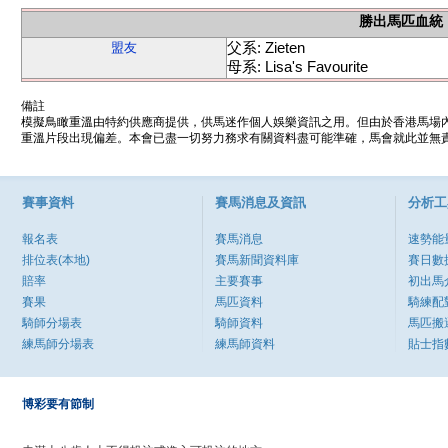
勝出馬匹血統
父系: Zieten
盟友
母系: Lisa's Favourite
備註
模擬鳥瞰重溫由特約供應商提供，供馬迷作個人娛樂資訊之用。但由於香港馬場
重溫片段出現偏差。本會已盡一切努力務求有關資料盡可能準確，馬會就此並無責
賽事資料
賽馬消息及資訊
分析工
報名表
賽馬消息
速勢能
排位表(本地)
賽馬新聞資料庫
賽日數
賠率
主要賽事
初出馬
賽果
馬匹資料
騎練配
騎師分場表
騎師資料
馬匹搬
練馬師分場表
練馬師資料
貼士指
博彩要有節制