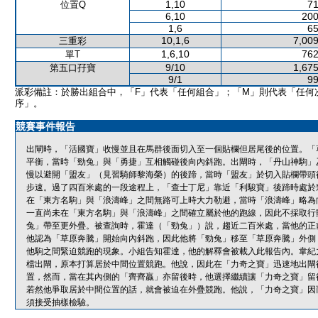
1,10
71
位置Q
6,10
200
1,6
65
10,1,6
7,009
三重彩
1,6,10
762
單T
9/10
1,675
第五口孖寶
9/1
99
派彩備註：於勝出組合中，「F」代表「任何組合」；「M」則代表「任何
序」。
競賽事件報告
出閘時，「活國寶」收慢並且在馬群後面切入至一個貼欄但居尾後的位置。「
平衡，當時「勁兔」與「勇捷」互相觸碰後向內斜跑。出閘時，「丹山神駒」
慢以避開「盟友」（見習騎師黎海榮）的後蹄，當時「盟友」於切入貼欄帶頭
步速。過了四百米處的一段途程上，「查士丁尼」靠近「利駿寶」後蹄時處於
在「東方名駒」與「浪濤峰」之間無路可上時大力勒避，當時「浪濤峰」略為
一直尚未在「東方名駒」與「浪濤峰」之間確立屬於他的跑線，因此不採取行
兔」帶至更外疊。被查詢時，霍達（「勁兔」）說，趨近二百米處，當他的正
他認為「草原奔騰」開始向內斜跑，因此他將「勁兔」移至「草原奔騰」外側
他駒之間緊迫競跑的現象。小組告知霍達，他的解釋會被載入此報告內。韋紀
檔出閘，原本打算居於中間位置競跑。他說，因此在「力奇之寶」迅速地出閘
置，然而，當在其內側的「齊齊贏」亦留後時，他選擇繼續讓「力奇之寶」留
若然他爭取居於中間位置的話，就會被迫在外疊競跑。他說，「力奇之寶」因
須接受抽樣檢驗。