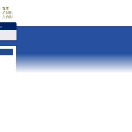
賽馬
足智彩
六合彩
少