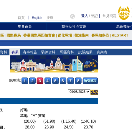
登入
/
登記
常見問題
首頁
English
馬會會員
慈善及社區貢獻
馬會知多
放區
|
國際賽馬
|
香港國際馬匹拍賣會
|
從化馬場
|
投注指南
|
賽馬知多些
|
RESTART
資料
賽果
賽事報告
騎練資料
馬匹資料
試閘結果
賽期表
跑馬地:
 :
好地
草地 - "A" 賽道
(28.00)
(51.90)
(1:16.40)
(1:40.10)
28.00
23.90
24.50
23.70
 :