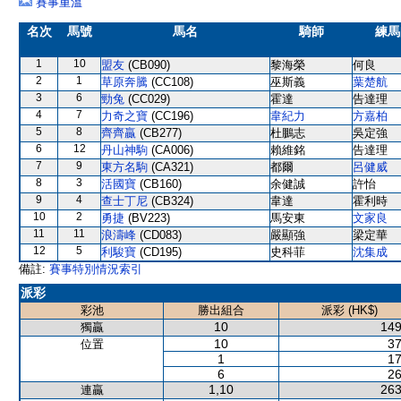
賽事重溫
名次
馬號
馬名
騎師
練馬
1
10
盟友
(CB090)
黎海榮
何良
2
1
草原奔騰
(CC108)
巫斯義
葉楚航
3
6
勁兔
(CC029)
霍達
告達理
4
7
力奇之寶
(CC196)
韋紀力
方嘉柏
5
8
齊齊贏
(CB277)
杜鵬志
吳定強
6
12
丹山神駒
(CA006)
賴維銘
告達理
7
9
東方名駒
(CA321)
都爾
呂健威
8
3
活國寶
(CB160)
余健誠
許怡
9
4
查士丁尼
(CB324)
韋達
霍利時
10
2
勇捷
(BV223)
馬安東
文家良
11
11
浪濤峰
(CD083)
嚴顯強
梁定華
12
5
利駿寶
(CD195)
史科菲
沈集成
備註:
賽事特別情況索引
派彩
彩池
勝出組合
派彩 (HK$)
10
149
獨贏
10
37
位置
1
17
6
26
1,10
263
連贏