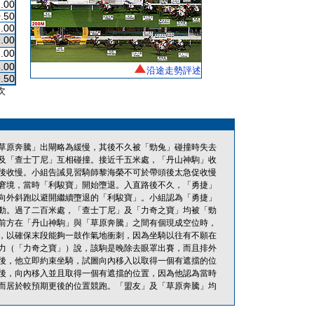
.00
.50
.00
.00
.00
.00
沿途走勢評述
.50
次
草原奔騰」出閘略為緩慢，其後不久被「勁兔」碰撞時失去
及「查士丁尼」互相碰撞。接近千五米處，「丹山神駒」收
後收慢。小組告誡見習騎師黎海榮不可於帶頭後太急促收慢
窘境，當時「利駿寶」開始墮退。入直路後不久，「勇捷」
向外斜跑以避開繼續墮退的「利駿寶」。小組認為「勇捷」
動。過了二百米處，「查士丁尼」及「力奇之寶」均被「勁
前方在「丹山神駒」與「草原奔騰」之間有個現成空位時，
，以確保末段能夠一鼓作氣地衝刺，因為坐騎以往有不願在
力（「力奇之寶」）說，該駒是晚除去眼罩出賽，而且排外
後，他立即約束坐騎，試圖向內移入以取得一個有遮擋的位
後，向內移入並且取得一個有遮擋的位置，因為他認為當時
而居於較預期更後的位置競跑。「盟友」及「草原奔騰」均