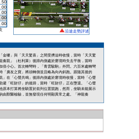
.50
.00
.00
.00
.00
次
沿途走勢評述
「金嘜」與「天天驚喜」之間受擠迫時收慢，當時「天天驚
龍奏凱」（杜利萊）後蹄內側處於窘境時失去平衡，當時
加倍小心。首次轉彎時，「青雲駿駒」外閃。六百米處轉彎
時「廣友之寶」將頭轉側並且略為向內斜跑。跟隨其後的
凱」在「心聲共鳴」後蹄內側處於窘境時收慢，當時「心聲
勒避「旺財仔」的後蹄，當時「旺財仔」正在墮退。「心聲
他原本打算將坐騎置於前列位置競跑，然而，坐騎未能展示
駒由獸醫檢驗，並無發現任何明顯異常之處。「神龍奏