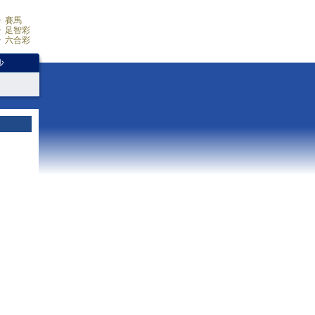
賽馬
足智彩
六合彩
少