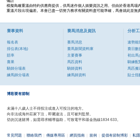
備註
模擬鳥瞰重溫由特約供應商提供，供馬迷作個人娛樂資訊之用。但由於香港馬場
重溫片段出現偏差。本會已盡一切努力務求有關資料盡可能準確，馬會就此並無責
賽事資料
賽馬消息及資訊
分析工
報名表
賽馬消息
速勢能
排位表(本地)
賽馬新聞資料庫
賽日數
賠率
主要賽事
初出馬
賽果
馬匹資料
騎練配
騎師分場表
騎師資料
馬匹搬
練馬師分場表
練馬師資料
貼士指
博彩要有節制
未滿十八歲人士不得投注或進入可投注的地方。
向非法或海外莊家下注，即屬違法，且可被判監禁。
切勿沉迷賭博，如需尋求輔導協助，可致電平和基金熱線1834 633。
常見問題
|
聯絡我們
|
傳媒專用區
|
網頁指南
|
規例
|
提倡有節制博彩
|
私隱