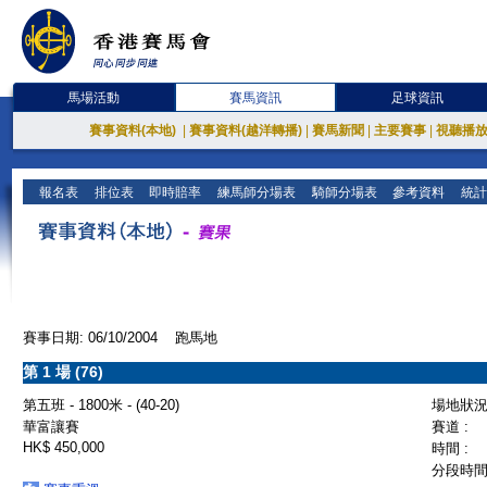
馬場活動
賽馬資訊
足球資訊
賽事資料(本地)
|
賽事資料(越洋轉播)
|
賽馬新聞
|
主要賽事
|
視聽播
報名表
排位表
即時賠率
練馬師分場表
騎師分場表
參考資料
統計
賽事日期: 06/10/2004 跑馬地
第 1 場 (76)
第五班 - 1800米 - (40-20)
場地狀況 
華富讓賽
賽道 :
HK$ 450,000
時間 :
分段時間 