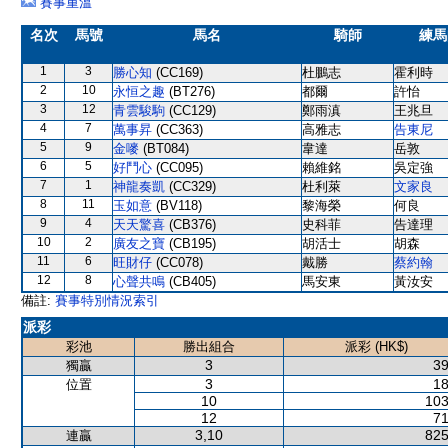
賽事重溫
名次
馬號
馬名
騎師
練馬
1
3
勝心知
(CC169)
杜鵬志
霍利時
2
10
永恒之趣
(BT276)
都爾
許怡
3
12
青雲駿駒
(CC129)
鄭雨滇
王兆旦
4
7
萬事昇
(CC363)
高雅志
告東尼
5
9
金嘜
(BT084)
韋達
岳敦
6
5
好鬥心
(CC095)
賴維銘
吳定強
7
1
神龍奏凱
(CC329)
杜利萊
文家良
8
11
玉如意
(BV118)
黎海榮
何良
9
4
天天驚喜
(CB376)
史科菲
告達理
10
2
廣友之寶
(CB195)
胡活士
胡森
11
6
旺財仔
(CC078)
戴勝
蔡約翰
12
8
心聲共鳴
(CB405)
馬安東
黃汝安
備註:
賽事特別情況索引
派彩
彩池
勝出組合
派彩 (HK$)
3
39
獨贏
3
18
位置
10
103
12
71
3,10
825
連贏