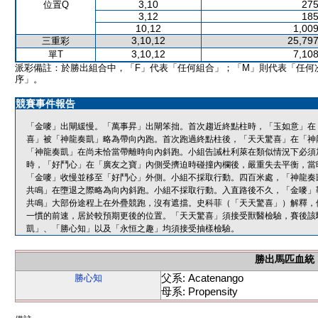
3,10
275
位置Q
3,12
185
10,12
1,009
3,10,12
25,797
三重彩
3,10,12
7,108
單T
派彩備註：於勝出組合中，「F」代表「任何組合」；「M」則代表「任何
序」。
競賽事件報告
「金嘜」出閘緩慢。「萬事昇」出閘笨拙。首次趨近終點柱時，「玉如意」在
喜」被「神龍奏凱」略為帶向內跑。首次跑過終點柱後，「天天驚喜」在「神
「神龍奏凱」在尚未恰當帶離時向內斜跑。小組告誡杜利萊在類似情況下必須
時，「好鬥心」在「廣友之寶」內側受擠迫時碰撞內欄後，嚴重失去平衡，當
「金嘜」收慢並移至「好鬥心」外側。小組不採取行動。四百米處，「神龍奏
共鳴」在墮退之際略為向內斜跑。小組不採取行動。入直路後不久，「金嘜」
共鳴」大部份途程上在外疊競跑，沒有遮擋。史科菲（「天天驚喜」）解釋，
一慣的前速，居於較預期更後的位置。「天天驚喜」須接受獸醫檢驗，賽後該
凱」、「勝心知」以及「永恒之趣」均須接受抽樣檢驗。
勝出馬匹血統
父系: Acatenango
勝心知
母系: Propensity