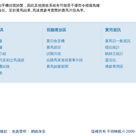
內手機信號頻繁，因此其他接收系統有可能受干擾而令模擬鳥瞰
任。至於賽馬結果, 馬迷應參考實際的賽馬片段為準。
具
視聽播放區
實用資訊
量
賽日收音機
賽馬日一般資訊
據
賽馬節目
檔位統計
介紹
試閘片段
騎師王統計
對及初岀馬成績
自購馬來港前賽事片段
靈活玩
遷紀錄
賽馬娛樂新聞
傳媒專用區
數
條款
|
免責聲明
|
網絡保安
版權所有 不得轉載 © 2000