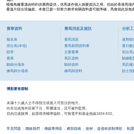
模擬鳥瞰重溫由特約供應商提供，供馬迷作個人娛樂資訊之用。但由於香港馬場
重溫片段出現偏差。本會已盡一切努力務求有關資料盡可能準確，馬會就此並無責
賽事資料
賽馬消息及資訊
分析工
報名表
賽馬消息
速勢能
排位表(本地)
賽馬新聞資料庫
賽日數
賠率
主要賽事
初出馬
賽果
馬匹資料
騎練配
騎師分場表
騎師資料
馬匹搬
練馬師分場表
練馬師資料
貼士指
博彩要有節制
未滿十八歲人士不得投注或進入可投注的地方。
向非法或海外莊家下注，即屬違法，且可被判監禁。
切勿沉迷賭博，如需尋求輔導協助，可致電平和基金熱線1834 633。
常見問題
|
聯絡我們
|
傳媒專用區
|
網頁指南
|
規例
|
提倡有節制博彩
|
私隱