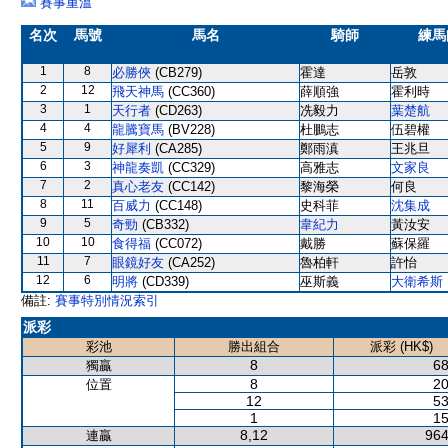
賽事重溫
名次
馬號
馬名
騎師
練馬
1
8
必勝俠
(CB279)
霍達
岳敦
2
12
飛天神馬
(CC360)
薛順強
霍利時
3
1
天行者
(CD263)
冼毅力
葉楚航
4
4
龍騰寶馬
(BV228)
杜鵬志
伍碧權
5
9
好犀利
(CA285)
鄭雨滇
王兆旦
6
3
神龍奏凱
(CC329)
高雅志
文家良
7
2
真心老友
(CC142)
黎海榮
何良
8
11
百威力
(CC148)
史科菲
沈集成
9
5
奇勁
(CB332)
韋紀力
黃汝安
10
10
食得福
(CC072)
戴勝
蘇保羅
11
7
眼鏡好友
(CA252)
魯柏軒
許怡
12
6
明將
(CD339)
巫斯義
大衛希斯
備註:
賽事特別情況索引
派彩
彩池
勝出組合
派彩 (HK$)
8
68
獨贏
8
20
位置
12
53
1
15
8,12
964
連贏