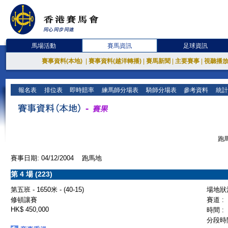
馬場活動
賽馬資訊
足球資訊
賽事資料(本地)
|
賽事資料(越洋轉播)
|
賽馬新聞
|
主要賽事
|
視聽播
報名表
排位表
即時賠率
練馬師分場表
騎師分場表
參考資料
統計
跑馬
賽事日期: 04/12/2004 跑馬地
第 4 場 (223)
第五班 - 1650米 - (40-15)
場地狀況
修頓讓賽
賽道 :
HK$ 450,000
時間 :
分段時間