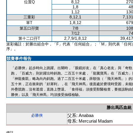
8,12
270
位置Q
1,8
48
1,12
130
8,12,1
7,131
三重彩
1,8,12
679
單T
7/8
108
第五口孖寶
7/12
74
2,7,9/1,8,12
39,417
第十二口孖T
派彩備註：於勝出組合中，「F」代表「任何組合」；「M」則代表「任何
序」。
競賽事件報告
「必勝俠」起步時向上跳躍。出閘時，「眼鏡好友」在「真心老友」與「奇勁
跑，「百威力」則於躍出時斜跑。二百五十米處，「龍騰寶馬」在「百威力」
「神龍奏凱」略為向內斜跑。過了二百五十米處，薛順強（「飛天神馬」）的
五十米，正在衝刺的「好犀利」，在「飛天神馬」後面處於窘境時受困，未能
外疊競跑，沒有遮擋，直路上墮退。「食得福」須接受獸醫檢查，賽後該駒由
勝俠」以及「飛天神馬」均須接受抽樣檢驗。
勝出馬匹血統
父系: Anabaa
必勝俠
母系: Mercurial Madam
備註