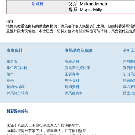
父系: Mukaddamah
活國寶
母系: Magic Milly
備註
模擬鳥瞰重溫由特約供應商提供，供馬迷作個人娛樂資訊之用。但由於香港馬場
重溫片段出現偏差。本會已盡一切努力務求有關資料盡可能準確，馬會就此並無責
賽事資料
賽馬消息及資訊
分析工
報名表
賽馬消息
速勢能
排位表(本地)
賽馬新聞資料庫
賽日數
賠率
主要賽事
初出馬
賽果
馬匹資料
騎練配
騎師分場表
騎師資料
馬匹搬
練馬師分場表
練馬師資料
貼士指
博彩要有節制
未滿十八歲人士不得投注或進入可投注的地方。
向非法或海外莊家下注，即屬違法，且可被判監禁。