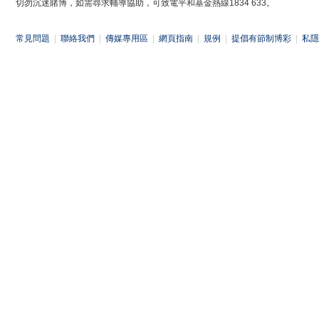
切勿沉迷賭博，如需尋求輔導協助，可致電平和基金熱線1834 633。
常見問題
|
聯絡我們
|
傳媒專用區
|
網頁指南
|
規例
|
提倡有節制博彩
|
私隱