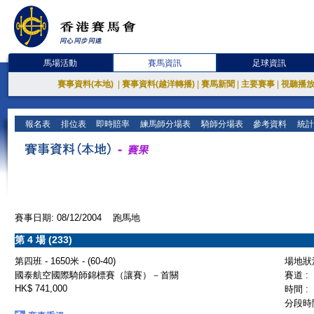
馬場活動
賽馬資訊
足球資訊
賽事資料(本地)
|
賽事資料(越洋轉播)
|
賽馬新聞
|
主要賽事
|
視聽播
報名表
排位表
即時賠率
練馬師分場表
騎師分場表
參考資料
統計
賽事日期: 08/12/2004 跑馬地
第 4 場 (233)
第四班 - 1650米 - (60-40)
場地狀況
國泰航空國際騎師錦標賽（讓賽）－首關
賽道 :
HK$ 741,000
時間 :
分段時間