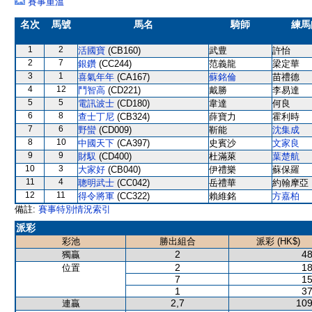
賽事重溫
名次
馬號
馬名
騎師
練馬
1
2
活國寶
(CB160)
武豊
許怡
2
7
銀鑽
(CC244)
范義龍
梁定華
3
1
喜氣年年
(CA167)
蘇銘倫
苗禮德
4
12
鬥智高
(CD221)
戴勝
李易達
5
5
電訊波士
(CD180)
韋達
何良
6
8
查士丁尼
(CB324)
薛寶力
霍利時
7
6
野蠻
(CD009)
靳能
沈集成
8
10
中國天下
(CA397)
史賓沙
文家良
9
9
財馭
(CD400)
杜滿萊
葉楚航
10
3
大家好
(CB040)
伊禮樂
蘇保羅
11
4
聰明武士
(CC042)
岳禮華
約翰摩亞
12
11
得令將軍
(CC322)
賴維銘
方嘉柏
備註:
賽事特別情況索引
派彩
彩池
勝出組合
派彩 (HK$)
2
48
獨贏
2
18
位置
7
15
1
37
2,7
109
連贏