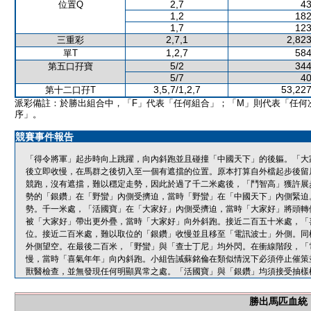
2,7
43
位置Q
1,2
182
1,7
123
2,7,1
2,823
三重彩
1,2,7
584
單T
5/2
344
第五口孖寶
5/7
40
3,5,7/1,2,7
53,227
第十二口孖T
派彩備註：於勝出組合中，「F」代表「任何組合」；「M」則代表「任何
序」。
競賽事件報告
「得令將軍」起步時向上跳躍，向內斜跑並且碰撞「中國天下」的後軀。「大
後立即收慢，在馬群之後切入至一個有遮擋的位置。原本打算自外檔起步後留
競跑，沒有遮擋，難以穩定走勢，因此於過了千二米處後，「鬥智高」獲許展
勢的「銀鑽」在「野蠻」內側受擠迫，當時「野蠻」在「中國天下」內側緊迫
勢。千一米處，「活國寶」在「大家好」內側受擠迫，當時「大家好」將頭轉
被「大家好」帶出更外疊，當時「大家好」向外斜跑。接近二百五十米處，「
位。接近二百米處，難以取位的「銀鑽」收慢並且移至「電訊波士」外側。同
外側望空。在最後二百米，「野蠻」與「查士丁尼」均外閃。在衝線階段，「
慢，當時「喜氣年年」向內斜跑。小組告誡蘇銘倫在類似情況下必須停止催策
獸醫檢查，並無發現任何明顯異常之處。「活國寶」與「銀鑽」均須接受抽樣
勝出馬匹血統